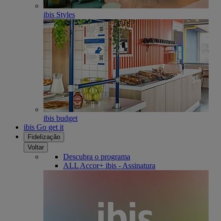
ibis Styles
ibis budget
ibis Go get it
Fidelização
Voltar
Descubra o programa
ALL Accor+ ibis - Assinatura