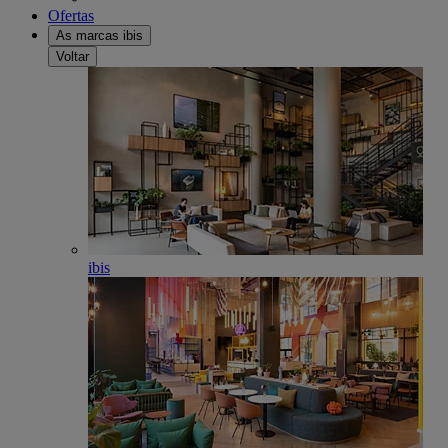
Ofertas
As marcas ibis
Voltar
ibis