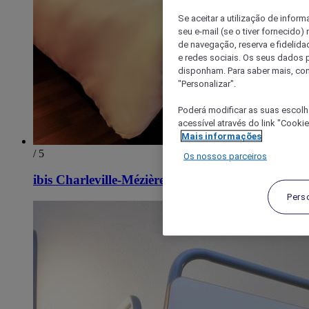
Se aceitar a utilização de inform
seu e-mail (se o tiver fornecid
de navegação, reserva e fidelidad
e redes sociais. Os seus dados
disponham. Para saber mais, con
"Personalizar".
Poderá modificar as suas escolh
acessível através do link "Cooki
Mais informações
/ 5
Os nossos parceiros
ibis Charleville-Mézières
Pers