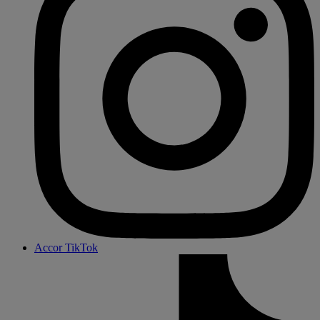
Accor TikTok