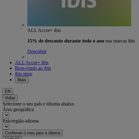
ALL Accor+ ibis
15% de desconto durante todo o ano
nas marcas ibis
Descobrir
ALL Accor+ ibis
Bem-vindo ao ibis
ibis store
Mais
EN
Voltar
Selecione o seu país e idioma abaixo
Área geográfica
País/região-idioma
Confirmar o meu país e idioma