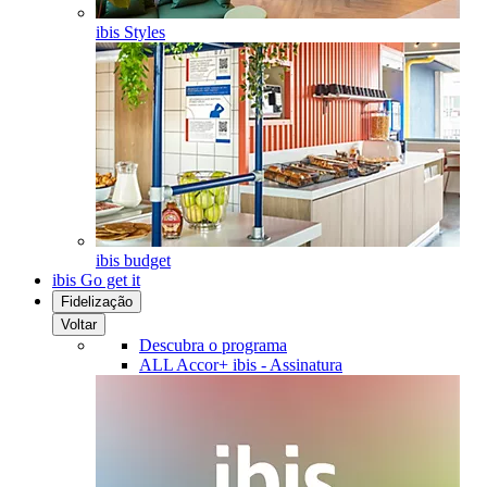
ibis Styles
ibis budget
ibis Go get it
Fidelização
Voltar
Descubra o programa
ALL Accor+ ibis - Assinatura