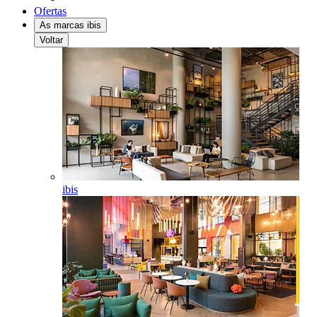
Ofertas
As marcas ibis
Voltar
ibis