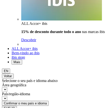
ALL Accor+ ibis
15% de desconto durante todo o ano
nas marcas ibis
Descobrir
ALL Accor+ ibis
Bem-vindo ao ibis
ibis store
Mais
EN
Voltar
Selecione o seu país e idioma abaixo
Área geográfica
País/região-idioma
Confirmar o meu país e idioma