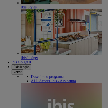
ibis Styles
ibis budget
ibis Go get it
Fidelização
Voltar
Descubra o programa
ALL Accor+ ibis - Assinatura