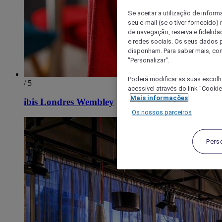
Se aceitar a utilização de inform
seu e-mail (se o tiver fornecid
de navegação, reserva e fidelidad
e redes sociais. Os seus dados
disponham. Para saber mais, con
"Personalizar".
Poderá modificar as suas escolh
/ 5
acessível através do link "Cooki
Mais informações
ibis Londres Wembley
Os nossos parceiros
Pers