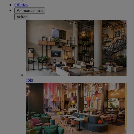
Ofertas
As marcas ibis
Voltar
ibis