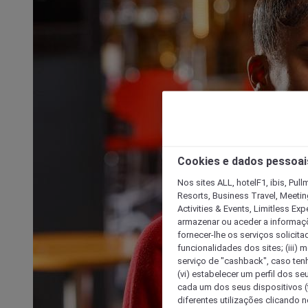
Cookies e dados pessoai
Nos sites ALL, hotelF1, ibis, Pul
Resorts, Business Travel, Meetin
Activities & Events, Limitless Ex
armazenar ou aceder a informaçõe
fornecer-lhe os serviços solicita
funcionalidades dos sites; (iii) 
serviço de "cashback", caso tenha
(vi) estabelecer um perfil dos se
cada um dos seus dispositivos (t
diferentes utilizações clicando n