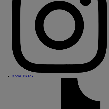
Accor TikTok