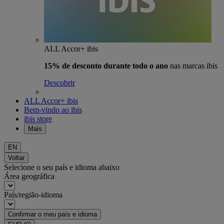
ALL Accor+ ibis
15% de desconto durante todo o ano
nas marcas ibis
Descobrir
ALL Accor+ ibis
Bem-vindo ao ibis
ibis store
Mais
EN
Voltar
Selecione o seu país e idioma abaixo
Área geográfica
País/região-idioma
Confirmar o meu país e idioma