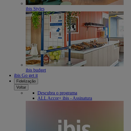
ibis Styles
ibis budget
ibis Go get it
Fidelização
Voltar
Descubra o programa
ALL Accor+ ibis - Assinatura