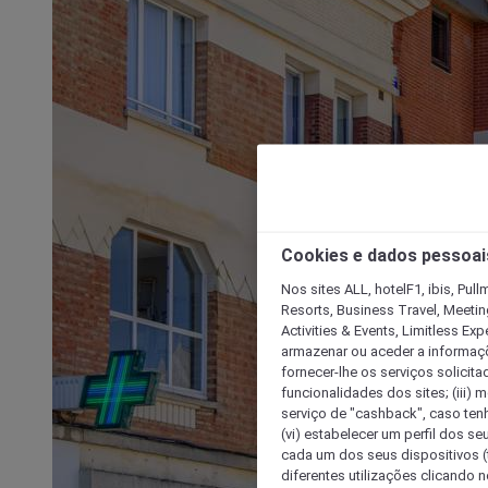
Cookies e dados pessoai
Nos sites ALL, hotelF1, ibis, Pul
Resorts, Business Travel, Meetin
Activities & Events, Limitless Ex
armazenar ou aceder a informaçõe
fornecer-lhe os serviços solicita
funcionalidades dos sites; (iii) 
serviço de "cashback", caso tenha
(vi) estabelecer um perfil dos se
cada um dos seus dispositivos (t
diferentes utilizações clicando n