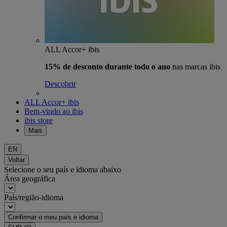
ALL Accor+ ibis
15% de desconto durante todo o ano
nas marcas ibis
Descobrir
ALL Accor+ ibis
Bem-vindo ao ibis
ibis store
Mais
EN
Voltar
Selecione o seu país e idioma abaixo
Área geográfica
País/região-idioma
Confirmar o meu país e idioma