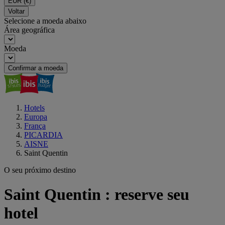
EUR
(€)
Voltar
Selecione a moeda abaixo
Área geográfica
Moeda
Confirmar a moeda
Hotels
Europa
França
PICARDIA
AISNE
Saint Quentin
O seu próximo destino
Saint Quentin : reserve seu
hotel