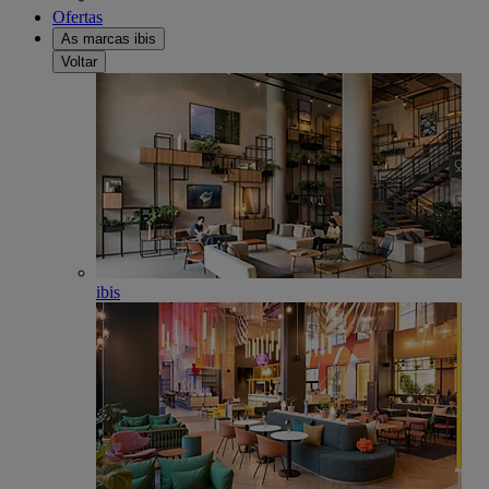
Ofertas
As marcas ibis
Voltar
ibis