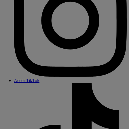
Accor TikTok