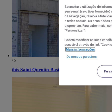
Se aceitar a utilização de inform
seu e-mail (se o tiver fornecid
de navegação, reserva e fidelidad
e redes sociais. Os seus dados
disponham. Para saber mais, con
"Personalizar".
Poderá modificar as suas escolh
acessível através do link "Cooki
Mais informações
Os nossos parceiros
/ 5
ibis Saint Quentin Basilique
Pers