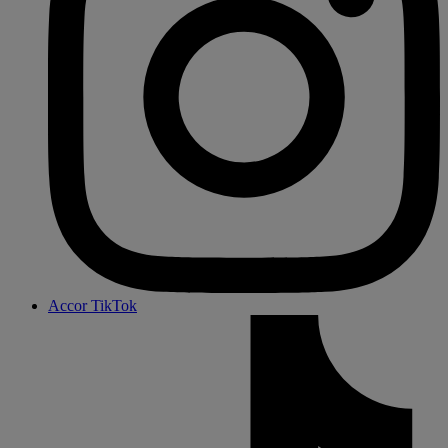
Accor TikTok