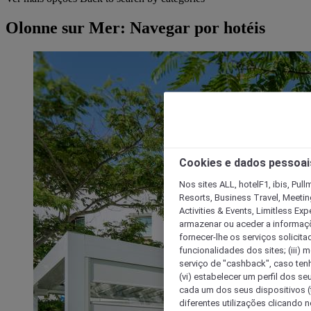
Olonne sur Mer: Navegar por hotéis
Cookies e dados pessoai
Nos sites ALL, hotelF1, ibis, Pul
Resorts, Business Travel, Meetin
Activities & Events, Limitless Ex
armazenar ou aceder a informaçõe
fornecer-lhe os serviços solicita
funcionalidades dos sites; (iii) 
serviço de "cashback", caso tenha
(vi) estabelecer um perfil dos se
cada um dos seus dispositivos (t
diferentes utilizações clicando n