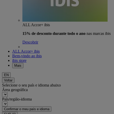
ALL Accor+ ibis
15% de desconto durante todo o ano
nas marcas ibis
Descobrir
ALL Accor+ ibis
Bem-vindo ao ibis
ibis store
Mais
EN
Voltar
Selecione o seu país e idioma abaixo
Área geográfica
País/região-idioma
Confirmar o meu país e idioma