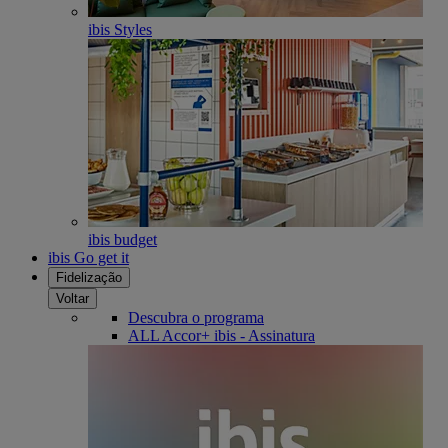
ibis Styles
ibis budget
ibis Go get it
Fidelização
Voltar
Descubra o programa
ALL Accor+ ibis - Assinatura