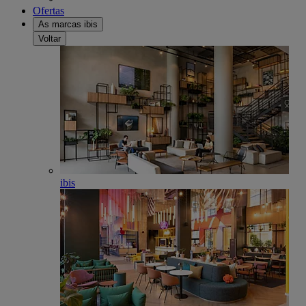
Ofertas
As marcas ibis
Voltar
ibis