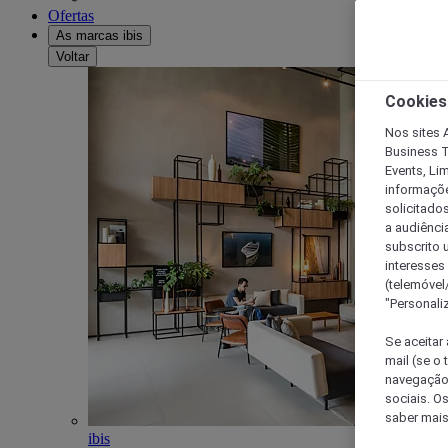
Ofertas
As marcas ibis
Voltar
Cookies
Nos sites A
Business T
Events, Li
informações
solicitados
a audiênci
subscrito u
interesses
(telemóvel
"Personaliz
Se aceitar 
mail (se o
navegação,
sociais. O
saber mais
ibis