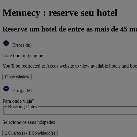
Mennecy : reserve seu hotel
Reserve um hotel de entre as mais de 45 m
Erro(s de)
Core booking engine
You’ll be redirected to Accor website to view available hotels and bo
Close window
Erro(s de)
Para onde viaja?
Booking Dates
Selecione os seus hóspedes
1 Quarto(s) - 1 Convidado(s)