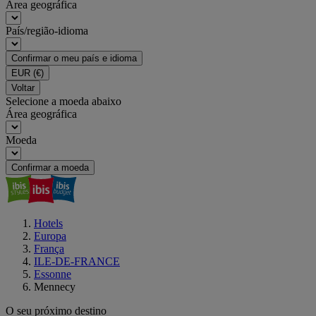
Área geográfica
País/região-idioma
Confirmar o meu país e idioma
EUR
(€)
Voltar
Selecione a moeda abaixo
Área geográfica
Moeda
Confirmar a moeda
Hotels
Europa
França
ILE-DE-FRANCE
Essonne
Mennecy
O seu próximo destino