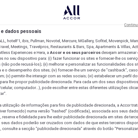
Continu
 e dados pessoais
LL, hotelF1, ibis, Pullman, Novotel, Mercure, MGallery, Sofitel, Movenpick, Man
ravel, Meetings, Travelpros, Restaurants & Bars, Spa, Apartments & Villas, Acti
mitless Experiences e Hera, a
Accor e os seus parceiros
desejam armazenar 
 no seu dispositivo para: (i) fazer funcionar os sites e fornecer-lhe os servi
 (não pode recusá-los); (ii) melhorar e personalizar as funcionalidades dos site
a e o desempenho dos sites; (iv) fornecer-lhe um serviço de "cashback", caso
m; (v) permitir-lhe interagir com as redes sociais; (vi) estabelecer um perfil d
 para lhe propor publicidade direcionada. Para cada um dos seus dispositivo
/celular, computador...), pode escolher entre estas diferentes utilizações cli
ar".
a utilização de informações para fins de publicidade direcionada, a Accor trat
 tiver fornecido) numa versão "hashed" (codificada), associada aos seus dad
 reserva e fidelidade para lhe exibir publicidade direcionada em sites de terc
s seus dados poderão ser cruzados com dados de que estes terceiros dispo
, consulte a secção "publicidade direcionada" através do botão "Personalizar