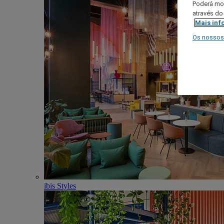
Poderá mod
através do
Mais inf
Os nossos
ibis Styles