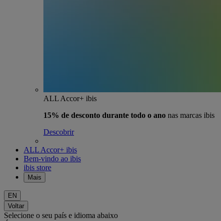
ALL Accor+ ibis
15% de desconto durante todo o ano
nas marcas ibis
Descobrir
ALL Accor+ ibis
Bem-vindo ao ibis
ibis store
Mais
EN
Voltar
Selecione o seu país e idioma abaixo