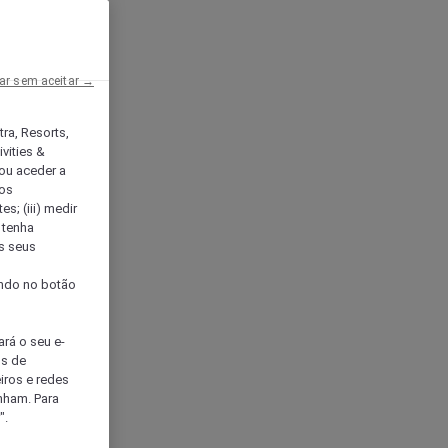
ar sem aceitar →
tra, Resorts,
vities &
ou aceder a
ços
s; (iii) medir
 tenha
os seus
s
cando no botão
ará o seu e-
os de
eiros e redes
nham. Para
".