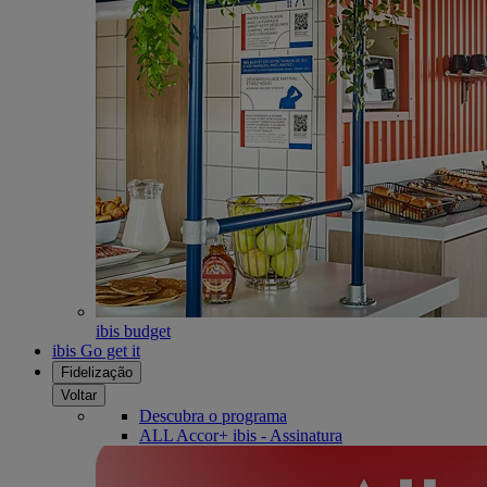
ibis budget
ibis Go get it
Fidelização
Voltar
Descubra o programa
ALL Accor+ ibis - Assinatura