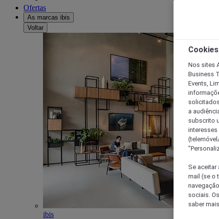
Ofertas
As marcas ibis
Voltar
Cookies
Nos sites A
Business T
Events, Li
informações
solicitados
a audiênci
subscrito u
interesses
(telemóvel
"Personaliz
Se aceitar 
mail (se o
navegação,
sociais. O
saber mais
ibis