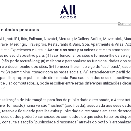
Continu
 e dados pessoais
LL, hotelF1, ibis, Pullman, Novotel, Mercure, MGallery, Sofitel, Movenpick, Man
ravel, Meetings, Travelpros, Restaurants & Bars, Spa, Apartments & Villas, Acti
mitless Experiences e Hera, a
Accor e os seus parceiros
desejam armazenar 
 no seu dispositivo para: (i) fazer funcionar os sites e fornecer-lhe os servi
 (não pode recusá-los); (ii) melhorar e personalizar as funcionalidades dos site
a e o desempenho dos sites; (iv) fornecer-lhe um serviço de "cashback", caso
m; (v) permitir-lhe interagir com as redes sociais; (vi) estabelecer um perfil d
 para lhe propor publicidade direcionada. Para cada um dos seus dispositivo
/celular, computador...), pode escolher entre estas diferentes utilizações cli
ar".
a utilização de informações para fins de publicidade direcionada, a Accor trat
 tiver fornecido) numa versão "hashed" (codificada), associada aos seus dad
 reserva e fidelidade para lhe exibir publicidade direcionada em sites de terc
s seus dados poderão ser cruzados com dados de que estes terceiros dispo
, consulte a secção "publicidade direcionada" através do botão "Personalizar