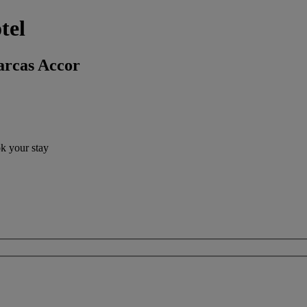
tel
arcas Accor
ok your stay