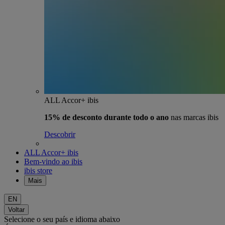
ALL Accor+ ibis
15% de desconto durante todo o ano
nas marcas ibis
Descobrir
ALL Accor+ ibis
Bem-vindo ao ibis
ibis store
Mais
EN
Voltar
Selecione o seu país e idioma abaixo