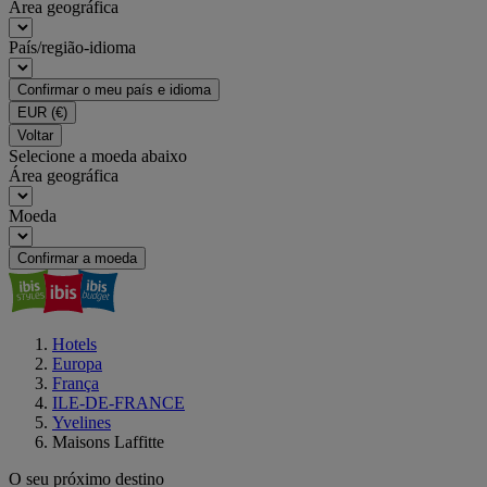
Área geográfica
País/região-idioma
Confirmar o meu país e idioma
EUR
(€)
Voltar
Selecione a moeda abaixo
Área geográfica
Moeda
Confirmar a moeda
Hotels
Europa
França
ILE-DE-FRANCE
Yvelines
Maisons Laffitte
O seu próximo destino