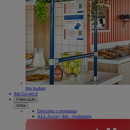
ibis budget
ibis Go get it
Fidelização
Voltar
Descubra o programa
ALL Accor+ ibis - Assinatura