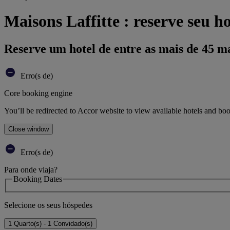
Maisons Laffitte : reserve seu ho
Reserve um hotel de entre as mais de 45 m
Erro(s de)
Core booking engine
You’ll be redirected to Accor website to view available hotels and bo
Close window
Erro(s de)
Para onde viaja?
Booking Dates
Selecione os seus hóspedes
1 Quarto(s) - 1 Convidado(s)