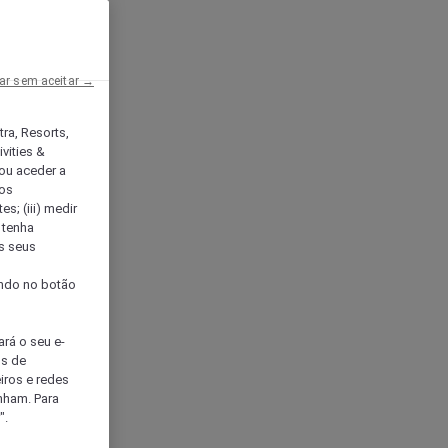
ar sem aceitar →
tra, Resorts,
vities &
ou aceder a
ços
s; (iii) medir
 tenha
os seus
s
cando no botão
ará o seu e-
os de
eiros e redes
nham. Para
".