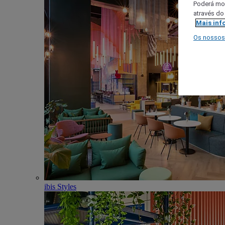
Poderá mod
através do
Mais inf
Os nossos
ibis Styles