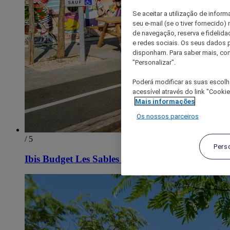
Se aceitar a utilização de inform
seu e-mail (se o tiver fornecid
de navegação, reserva e fidelidad
e redes sociais. Os seus dados
disponham. Para saber mais, con
"Personalizar".
Poderá modificar as suas escolh
acessível através do link "Cooki
Mais informações
Os nossos parceiros
/ 5
Pers
Ibis Budget Les Sables d'Olonne