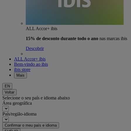
ALL Accor+ ibis
15% de desconto durante todo o ano
nas marcas ibis
Descobrir
ALL Accor+ ibis
Bem-vindo ao ibis
ibis store
Mais
EN
Voltar
Selecione o seu país e idioma abaixo
Área geográfica
País/região-idioma
Confirmar o meu país e idioma