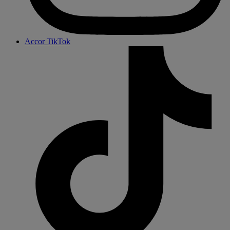
Accor TikTok