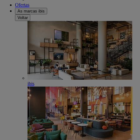
Ofertas
As marcas ibis
Voltar
ibis