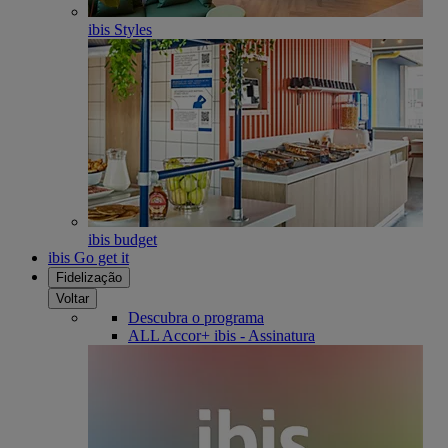
ibis Styles
ibis budget
ibis Go get it
Fidelização
Voltar
Descubra o programa
ALL Accor+ ibis - Assinatura