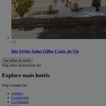
/ 5
ibis Styles Saint Gilles Croix de Vie
Ver tarifas de hotéis
Skip other destinations list
Explore mais hotéis
Skip Cidades list
Antibes
Courbevoie
La Défense