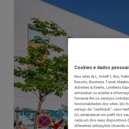
Cookies e dados pessoai
Nos sites ALL, hotelF1, ibis, Pul
Resorts, Business Travel, Meetin
Activities & Events, Limitless Ex
armazenar ou aceder a informaçõe
fornecer-lhe os serviços solicita
funcionalidades dos sites; (iii) 
serviço de "cashback", caso tenha
(vi) estabelecer um perfil dos se
cada um dos seus dispositivos (t
diferentes utilizações clicando n