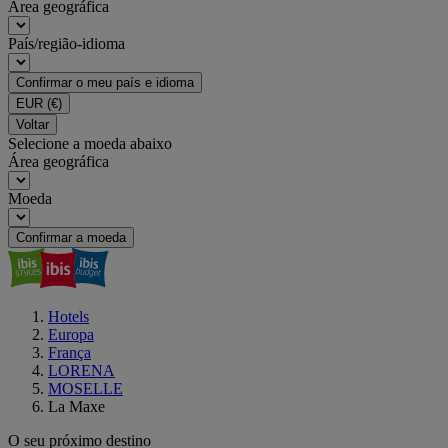
Área geográfica
País/região-idioma
Confirmar o meu país e idioma
EUR
(€)
Voltar
Selecione a moeda abaixo
Área geográfica
Moeda
Confirmar a moeda
Hotels
Europa
França
LORENA
MOSELLE
La Maxe
O seu próximo destino