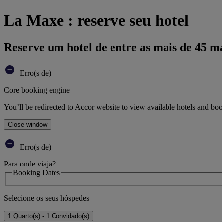
La Maxe : reserve seu hotel
Reserve um hotel de entre as mais de 45 m
Erro(s de)
Core booking engine
You’ll be redirected to Accor website to view available hotels and bo
Close window
Erro(s de)
Para onde viaja?
Booking Dates
Selecione os seus hóspedes
1 Quarto(s) - 1 Convidado(s)