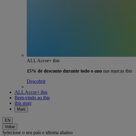
ALL Accor+ ibis
15% de desconto durante todo o ano
nas marcas ibis
Descobrir
ALL Accor+ ibis
Bem-vindo ao ibis
ibis store
Mais
EN
Voltar
Selecione o seu país e idioma abaixo