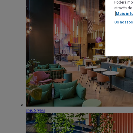
Poderá mod
através do
Mais inf
Os nossos
ibis Styles