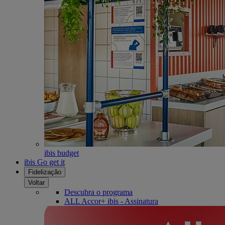
ibis budget
ibis Go get it
Fidelização
Voltar
Descubra o programa
ALL Accor+ ibis - Assinatura