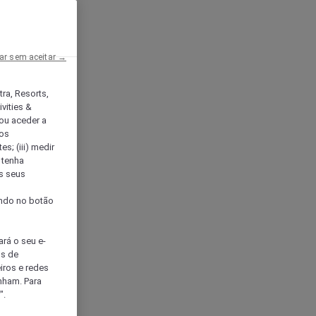
ar sem aceitar →
tra, Resorts,
vities &
ou aceder a
ços
s; (iii) medir
 tenha
os seus
s
cando no botão
ará o seu e-
os de
eiros e redes
nham. Para
".