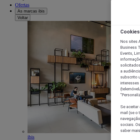
Ofertas
As marcas ibis
Voltar
Cookies
Nos sites A
Business T
Events, Li
informações
solicitados
a audiênci
subscrito u
interesses
(telemóvel
"Personaliz
Se aceitar 
mail (se o
navegação,
sociais. O
saber mais
ibis