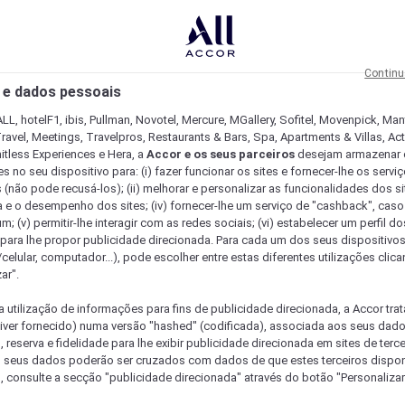
Continu
 e dados pessoais
LL, hotelF1, ibis, Pullman, Novotel, Mercure, MGallery, Sofitel, Movenpick, Man
ravel, Meetings, Travelpros, Restaurants & Bars, Spa, Apartments & Villas, Acti
mitless Experiences e Hera, a
Accor e os seus parceiros
desejam armazenar 
 no seu dispositivo para: (i) fazer funcionar os sites e fornecer-lhe os servi
 (não pode recusá-los); (ii) melhorar e personalizar as funcionalidades dos site
a e o desempenho dos sites; (iv) fornecer-lhe um serviço de "cashback", caso
m; (v) permitir-lhe interagir com as redes sociais; (vi) estabelecer um perfil d
 para lhe propor publicidade direcionada. Para cada um dos seus dispositivo
/celular, computador...), pode escolher entre estas diferentes utilizações cli
ar".
a utilização de informações para fins de publicidade direcionada, a Accor trat
 tiver fornecido) numa versão "hashed" (codificada), associada aos seus dad
 reserva e fidelidade para lhe exibir publicidade direcionada em sites de terc
s seus dados poderão ser cruzados com dados de que estes terceiros dispo
, consulte a secção "publicidade direcionada" através do botão "Personalizar