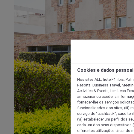
Cookies e dados pessoai
Nos sites ALL, hotelF1, ibis, Pul
Resorts, Business Travel, Meetin
Activities & Events, Limitless Ex
armazenar ou aceder a informaçõe
fornecer-lhe os serviços solicita
funcionalidades dos sites; (iii) 
serviço de "cashback", caso tenha
(vi) estabelecer um perfil dos se
cada um dos seus dispositivos (t
diferentes utilizações clicando n