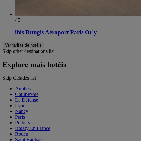
/ 5
ibis Rungis Aéroport Paris Orly
Ver tarifas de hotéis
Skip other destinations list
Explore mais hotéis
Skip Cidades list
Antibes
Courbevoie
La Défense
Lyon
Nancy
Paris
Poitiers
Roissy En France
Rouen
Saint Raphael