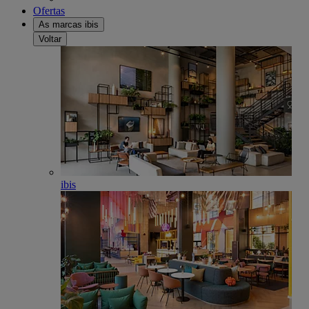
Ofertas
As marcas ibis
Voltar
ibis