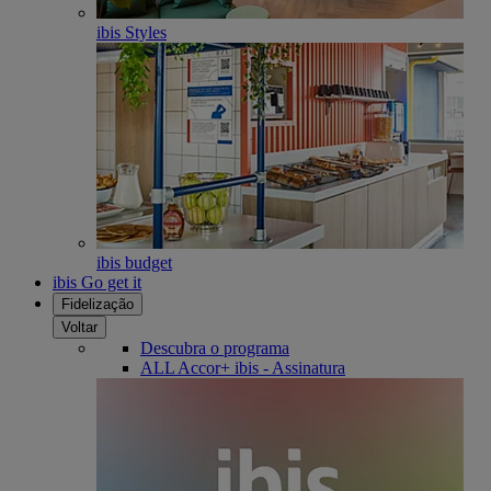
ibis Styles
ibis budget
ibis Go get it
Fidelização
Voltar
Descubra o programa
ALL Accor+ ibis - Assinatura