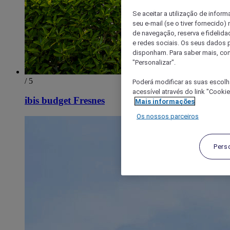
Se aceitar a utilização de inform
seu e-mail (se o tiver fornecid
de navegação, reserva e fidelidad
e redes sociais. Os seus dados
disponham. Para saber mais, con
"Personalizar".
/ 5
Poderá modificar as suas escolh
acessível através do link "Cooki
ibis budget Fresnes
Mais informações
Os nossos parceiros
Pers