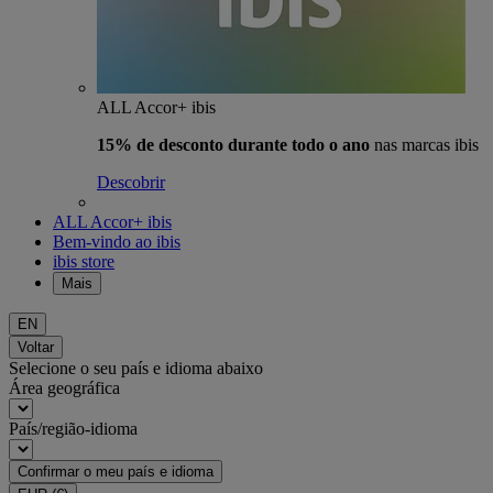
ALL Accor+ ibis
15% de desconto durante todo o ano
nas marcas ibis
Descobrir
ALL Accor+ ibis
Bem-vindo ao ibis
ibis store
Mais
EN
Voltar
Selecione o seu país e idioma abaixo
Área geográfica
País/região-idioma
Confirmar o meu país e idioma