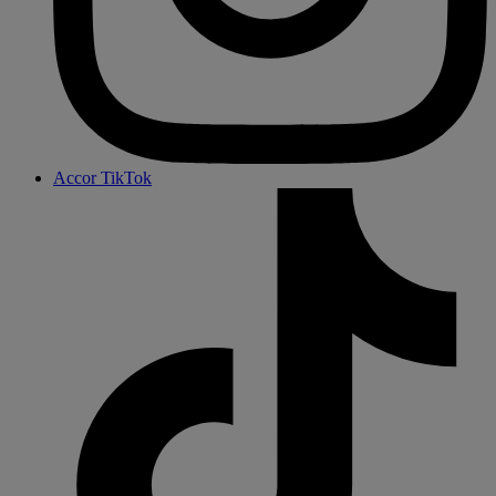
Accor TikTok