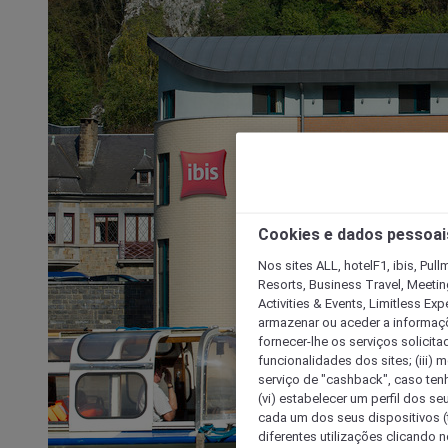
Cookies e dados pessoai
Nos sites ALL, hotelF1, ibis, Pul
Resorts, Business Travel, Meetin
Activities & Events, Limitless Ex
armazenar ou aceder a informaçõe
fornecer-lhe os serviços solicita
funcionalidades dos sites; (iii) 
serviço de "cashback", caso tenha
(vi) estabelecer um perfil dos se
cada um dos seus dispositivos (t
diferentes utilizações clicando n