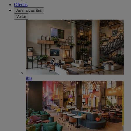
Ofertas
As marcas ibis
Voltar
ibis