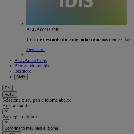
ALL Accor+ ibis
15% de desconto durante todo o ano
nas marcas ibis
Descobrir
ALL Accor+ ibis
Bem-vindo ao ibis
ibis store
Mais
EN
Voltar
Selecione o seu país e idioma abaixo
Área geográfica
País/região-idioma
Confirmar o meu país e idioma