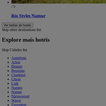
/ 5
ibis Styles Namur
Ver tarifas de hotéis
Skip other destinations list
Explore mais hotéis
Skip Cidades list
Antuérpia
Arlon
Brugge
Bruxelas
Charleroi
Ghent
Luik
Namen
Namur
Nieuwpoort
Waver
Zaventem