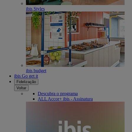
ibis Styles
ibis budget
ibis Go get it
Fidelização
Voltar
Descubra o programa
ALL Accor+ ibis - Assinatura