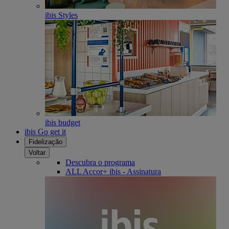
ibis Styles
ibis budget
ibis Go get it
Fidelização
Voltar
Descubra o programa
ALL Accor+ ibis - Assinatura