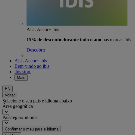
ALL Accor+ ibis
15% de desconto durante todo o ano
nas marcas ibis
Descobrir
ALL Accor+ ibis
Bem-vindo ao ibis
ibis store
Mais
EN
Voltar
Selecione o seu país e idioma abaixo
Área geográfica
País/região-idioma
Confirmar o meu país e idioma