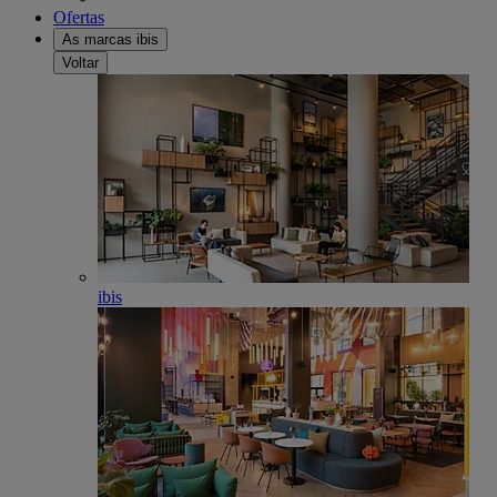
Ofertas
As marcas ibis
Voltar
ibis