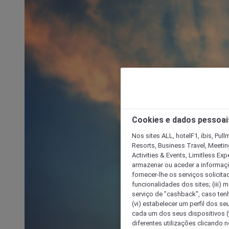
Cookies e dados pessoai
Nos sites ALL, hotelF1, ibis, Pul
Resorts, Business Travel, Meetin
Activities & Events, Limitless Ex
armazenar ou aceder a informaçõe
fornecer-lhe os serviços solicita
funcionalidades dos sites; (iii) 
serviço de "cashback", caso tenha
(vi) estabelecer um perfil dos se
cada um dos seus dispositivos (t
diferentes utilizações clicando n