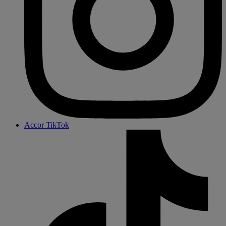
Accor TikTok