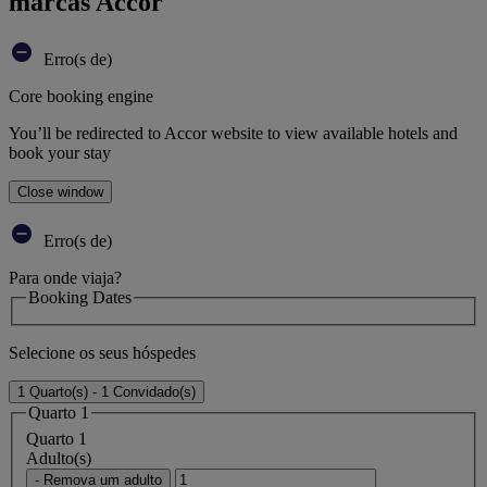
marcas Accor
Erro(s de)
Core booking engine
You’ll be redirected to Accor website to view available hotels and
book your stay
Close window
Erro(s de)
Para onde viaja?
Booking Dates
Selecione os seus hóspedes
1 Quarto(s) - 1 Convidado(s)
Quarto 1
Quarto 1
Adulto(s)
- Remova um adulto