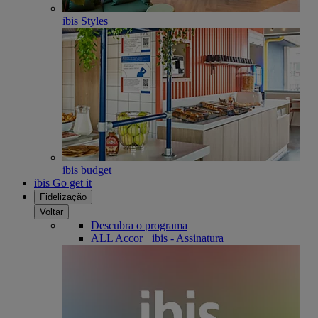
ibis Styles
ibis budget
ibis Go get it
Fidelização
Voltar
Descubra o programa
ALL Accor+ ibis - Assinatura