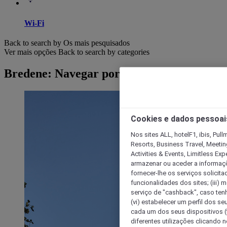
Wi-Fi
Back to search by Os mais pesquisados
Ver mais opções
Back to search by categories
Bredene: Navegar por hotéis
Cookies e dados pessoai
Nos sites ALL, hotelF1, ibis, Pul
Resorts, Business Travel, Meetin
Activities & Events, Limitless Ex
armazenar ou aceder a informaçõe
fornecer-lhe os serviços solicita
funcionalidades dos sites; (iii) 
serviço de "cashback", caso tenha
(vi) estabelecer um perfil dos se
cada um dos seus dispositivos (t
diferentes utilizações clicando n