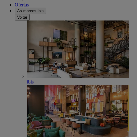
Ofertas
As marcas ibis
Voltar
ibis