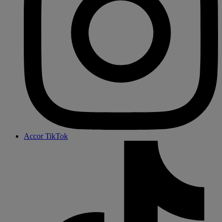
Accor TikTok