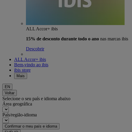
ALL Accor+ ibis
15% de desconto durante todo o ano
nas marcas ibis
Descobrir
ALL Accor+ ibis
Bem-vindo ao ibis
ibis store
Mais
EN
Voltar
Selecione o seu país e idioma abaixo
Área geográfica
País/região-idioma
Confirmar o meu país e idioma