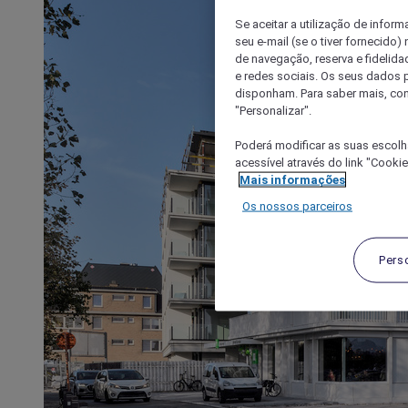
Se aceitar a utilização de inform
seu e-mail (se o tiver fornecid
de navegação, reserva e fidelidad
e redes sociais. Os seus dados
disponham. Para saber mais, con
"Personalizar".
Poderá modificar as suas escolh
acessível através do link "Cooki
Mais informações
Os nossos parceiros
Pers