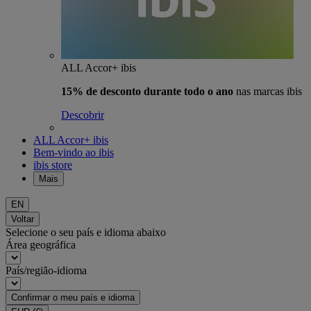
ALL Accor+ ibis
15% de desconto durante todo o ano
nas marcas ibis
Descobrir
ALL Accor+ ibis
Bem-vindo ao ibis
ibis store
Mais
EN
Voltar
Selecione o seu país e idioma abaixo
Área geográfica
País/região-idioma
Confirmar o meu país e idioma