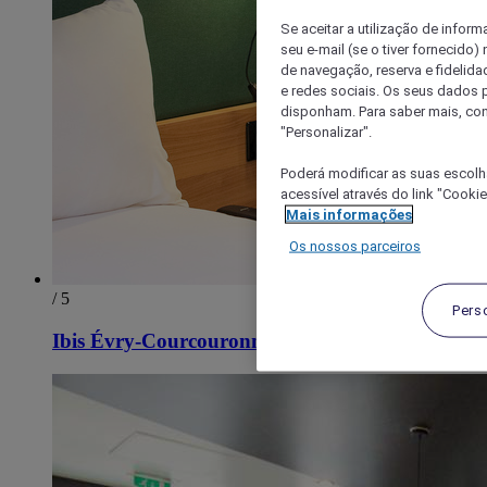
Se aceitar a utilização de inform
seu e-mail (se o tiver fornecid
de navegação, reserva e fidelidad
e redes sociais. Os seus dados
disponham. Para saber mais, con
"Personalizar".
Poderá modificar as suas escolh
acessível através do link "Cooki
Mais informações
Os nossos parceiros
/ 5
Pers
Ibis Évry-Courcouronnes