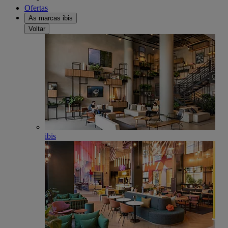
Ofertas
As marcas ibis
Voltar
ibis