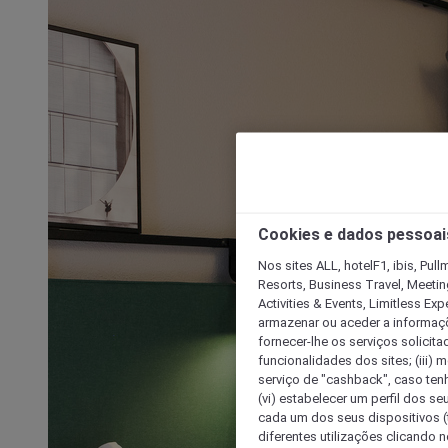
Cookies e dados pessoai
Nos sites ALL, hotelF1, ibis, Pul
Resorts, Business Travel, Meetin
Activities & Events, Limitless Ex
armazenar ou aceder a informaçõe
fornecer-lhe os serviços solicita
funcionalidades dos sites; (iii) 
serviço de "cashback", caso tenha
(vi) estabelecer um perfil dos se
cada um dos seus dispositivos (t
diferentes utilizações clicando n