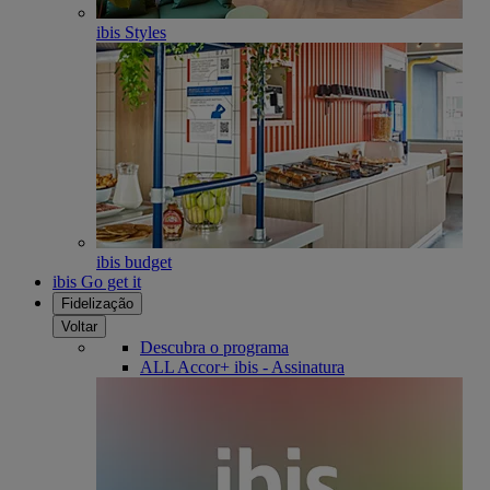
ibis Styles
ibis budget
ibis Go get it
Fidelização
Voltar
Descubra o programa
ALL Accor+ ibis - Assinatura