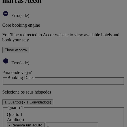
marcas Accor
Erro(s de)
Core booking engine
You’ll be redirected to Accor website to view available hotels and
book your stay
Close window
Erro(s de)
Para onde viaja?
Booking Dates
Selecione os seus hóspedes
1 Quarto(s) - 1 Convidado(s)
Quarto 1
Quarto 1
Adulto(s)
- Remova um adulto