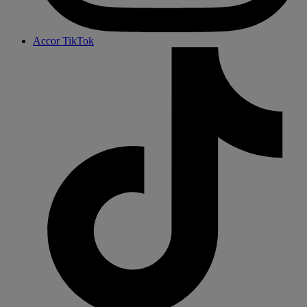
Accor TikTok