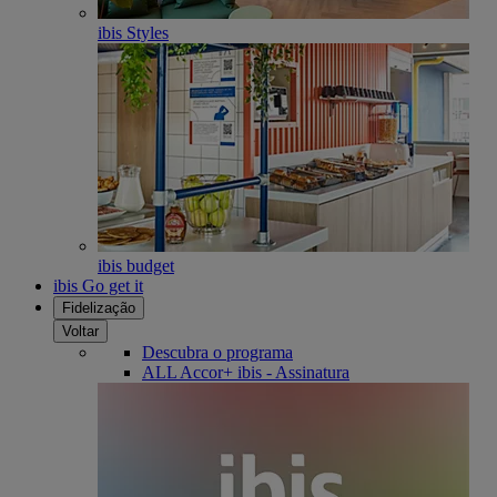
ibis Styles
ibis budget
ibis Go get it
Fidelização
Voltar
Descubra o programa
ALL Accor+ ibis - Assinatura