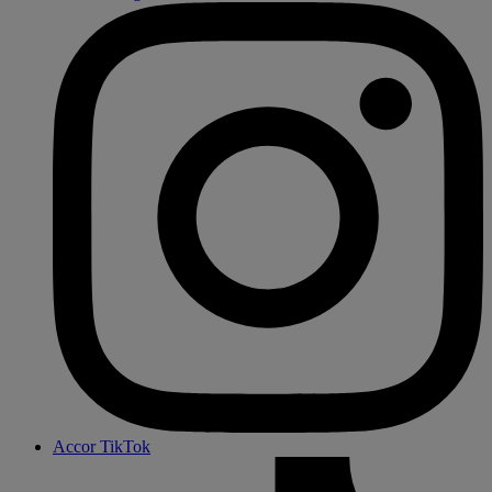
Accor TikTok