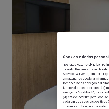
Cookies e dados pessoai
Nos sites ALL, hotelF1, ibis, Pul
Resorts, Business Travel, Meetin
Activities & Events, Limitless Ex
armazenar ou aceder a informaçõe
fornecer-lhe os serviços solicita
funcionalidades dos sites; (iii) 
serviço de "cashback", caso tenha
(vi) estabelecer um perfil dos se
cada um dos seus dispositivos (t
diferentes utilizações clicando n