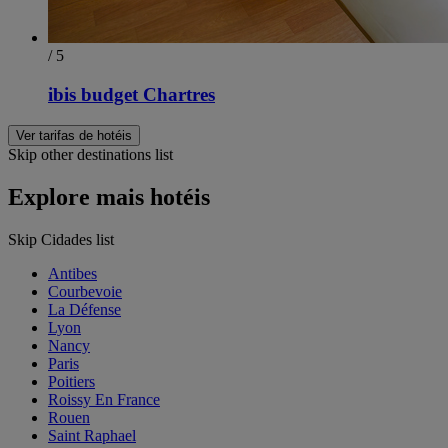
/ 5
ibis budget Chartres
Ver tarifas de hotéis
Skip other destinations list
Explore mais hotéis
Skip Cidades list
Antibes
Courbevoie
La Défense
Lyon
Nancy
Paris
Poitiers
Roissy En France
Rouen
Saint Raphael