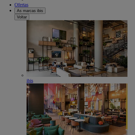
Ofertas
As marcas ibis
Voltar
ibis