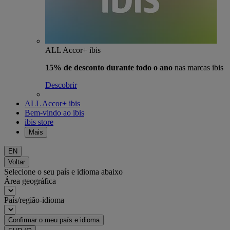
ALL Accor+ ibis
15% de desconto durante todo o ano
nas marcas ibis
Descobrir
ALL Accor+ ibis
Bem-vindo ao ibis
ibis store
Mais
EN
Voltar
Selecione o seu país e idioma abaixo
Área geográfica
País/região-idioma
Confirmar o meu país e idioma