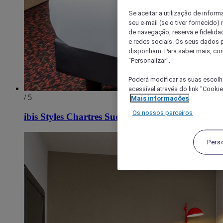
Se aceitar a utilização de inform
seu e-mail (se o tiver fornecid
de navegação, reserva e fidelidad
e redes sociais. Os seus dados
disponham. Para saber mais, con
"Personalizar".
Poderá modificar as suas escolh
acessível através do link "Cooki
/ 5
Mais informações
Os nossos parceiros
ibis Styles Chartres Sud Barjouville
Pers