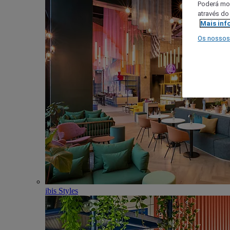
Poderá mod
através do
Mais inf
Os nossos
ibis Styles