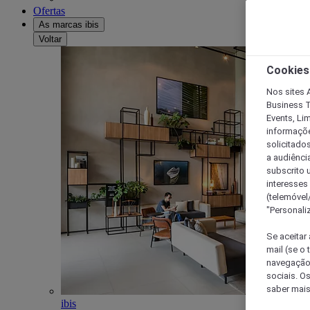
Ofertas
As marcas ibis
Voltar
Cookies
Nos sites A
Business T
Events, Li
informações
solicitados
a audiênci
subscrito u
interesses
(telemóvel
"Personaliz
Se aceitar 
mail (se o
navegação,
sociais. O
saber mais
ibis