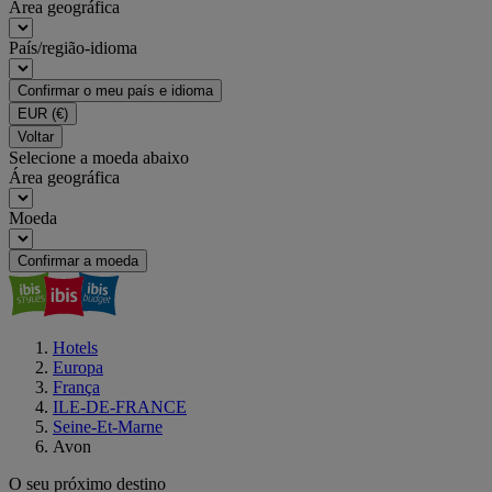
Área geográfica
País/região-idioma
Confirmar o meu país e idioma
EUR
(€)
Voltar
Selecione a moeda abaixo
Área geográfica
Moeda
Confirmar a moeda
Hotels
Europa
França
ILE-DE-FRANCE
Seine-Et-Marne
Avon
O seu próximo destino