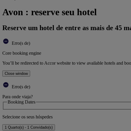
Avon : reserve seu hotel
Reserve um hotel de entre as mais de 45 m
Erro(s de)
Core booking engine
You’ll be redirected to Accor website to view available hotels and bo
Close window
Erro(s de)
Para onde viaja?
Booking Dates
Selecione os seus hóspedes
1 Quarto(s) - 1 Convidado(s)