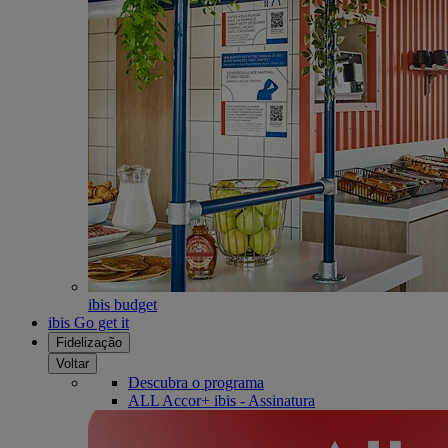
ibis budget
ibis Go get it
Fidelização
Voltar
Descubra o programa
ALL Accor+ ibis - Assinatura