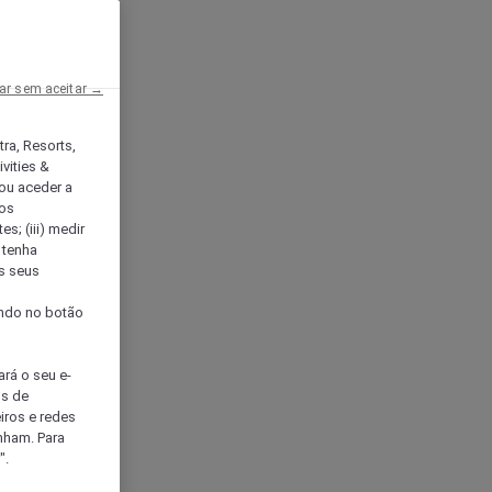
ar sem aceitar →
tra, Resorts,
vities &
ou aceder a
ços
s; (iii) medir
 tenha
os seus
s
cando no botão
ará o seu e-
os de
eiros e redes
nham. Para
".