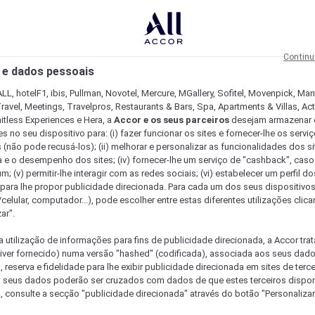
Continu
 e dados pessoais
LL, hotelF1, ibis, Pullman, Novotel, Mercure, MGallery, Sofitel, Movenpick, Man
ravel, Meetings, Travelpros, Restaurants & Bars, Spa, Apartments & Villas, Acti
mitless Experiences e Hera, a
Accor e os seus parceiros
desejam armazenar 
 no seu dispositivo para: (i) fazer funcionar os sites e fornecer-lhe os servi
 (não pode recusá-los); (ii) melhorar e personalizar as funcionalidades dos site
a e o desempenho dos sites; (iv) fornecer-lhe um serviço de "cashback", caso
m; (v) permitir-lhe interagir com as redes sociais; (vi) estabelecer um perfil d
 para lhe propor publicidade direcionada. Para cada um dos seus dispositivo
/celular, computador...), pode escolher entre estas diferentes utilizações cli
ar".
a utilização de informações para fins de publicidade direcionada, a Accor trat
 tiver fornecido) numa versão "hashed" (codificada), associada aos seus dad
 reserva e fidelidade para lhe exibir publicidade direcionada em sites de terc
s seus dados poderão ser cruzados com dados de que estes terceiros dispo
, consulte a secção "publicidade direcionada" através do botão "Personalizar