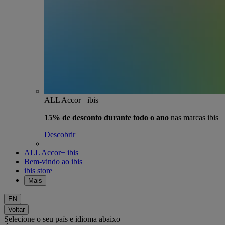
ALL Accor+ ibis
15% de desconto durante todo o ano
nas marcas ibis
Descobrir
ALL Accor+ ibis
Bem-vindo ao ibis
ibis store
Mais
EN
Voltar
Selecione o seu país e idioma abaixo