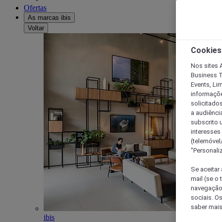
Ofertas
As marcas ibis
Voltar
Cookies
Nos sites A
Business T
Events, Li
informações
solicitados
a audiênci
subscrito u
interesses
(telemóvel
"Personaliz
Se aceitar 
mail (se o
navegação,
sociais. O
saber mais
ibis