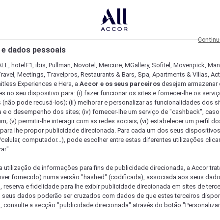
Continu
 e dados pessoais
LL, hotelF1, ibis, Pullman, Novotel, Mercure, MGallery, Sofitel, Movenpick, Man
ravel, Meetings, Travelpros, Restaurants & Bars, Spa, Apartments & Villas, Acti
mitless Experiences e Hera, a
Accor e os seus parceiros
desejam armazenar 
 no seu dispositivo para: (i) fazer funcionar os sites e fornecer-lhe os servi
 (não pode recusá-los); (ii) melhorar e personalizar as funcionalidades dos site
a e o desempenho dos sites; (iv) fornecer-lhe um serviço de "cashback", caso
m; (v) permitir-lhe interagir com as redes sociais; (vi) estabelecer um perfil d
 para lhe propor publicidade direcionada. Para cada um dos seus dispositivo
/celular, computador...), pode escolher entre estas diferentes utilizações cli
ar".
a utilização de informações para fins de publicidade direcionada, a Accor trat
 tiver fornecido) numa versão "hashed" (codificada), associada aos seus dad
 reserva e fidelidade para lhe exibir publicidade direcionada em sites de terc
s seus dados poderão ser cruzados com dados de que estes terceiros dispo
, consulte a secção "publicidade direcionada" através do botão "Personalizar