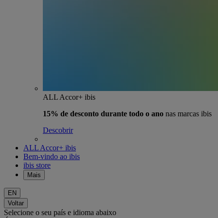
ALL Accor+ ibis
15% de desconto durante todo o ano
nas marcas ibis
Descobrir
ALL Accor+ ibis
Bem-vindo ao ibis
ibis store
Mais
EN
Voltar
Selecione o seu país e idioma abaixo