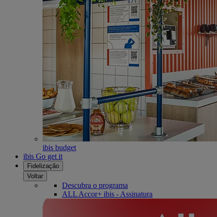
ibis budget
ibis Go get it
Fidelização
Voltar
Descubra o programa
ALL Accor+ ibis - Assinatura