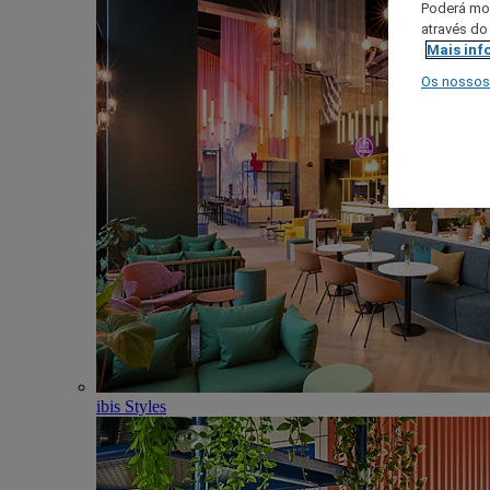
Poderá mod
através do
Mais inf
Os nossos
ibis Styles