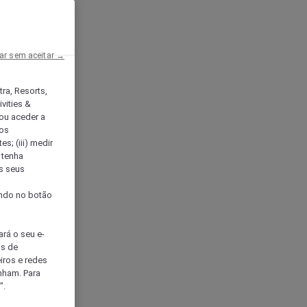
ar sem aceitar →
tra, Resorts,
vities &
ou aceder a
ços
s; (iii) medir
 tenha
os seus
s
cando no botão
ará o seu e-
os de
eiros e redes
nham. Para
".