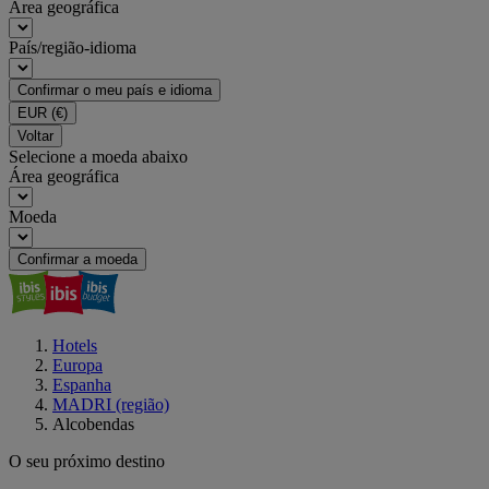
Área geográfica
País/região-idioma
Confirmar o meu país e idioma
EUR
(€)
Voltar
Selecione a moeda abaixo
Área geográfica
Moeda
Confirmar a moeda
Hotels
Europa
Espanha
MADRI (região)
Alcobendas
O seu próximo destino