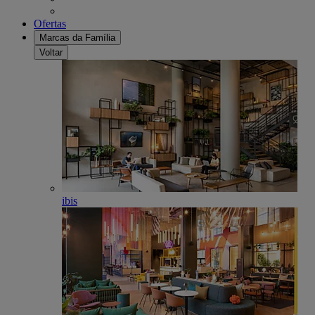
Ofertas
Marcas da Família
Voltar
ibis