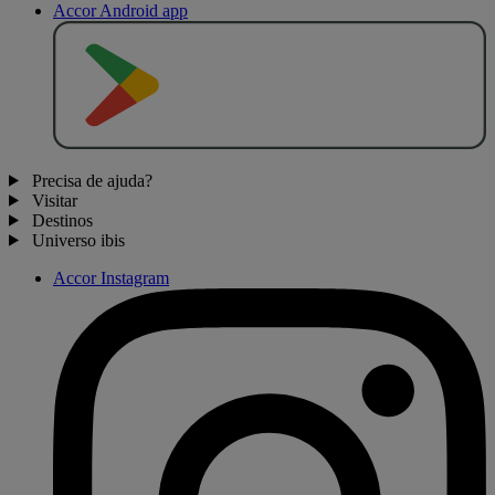
Accor Android app
D
I
S
P
O
N
Í
V
E
L
N
O
Precisa de ajuda?
Visitar
Destinos
Universo ibis
Accor Instagram