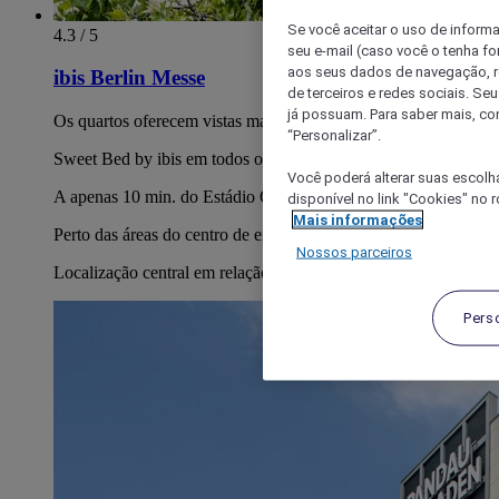
Se você aceitar o uso de inform
4.3 / 5
seu e-mail (caso você o tenha f
aos seus dados de navegação, re
ibis Berlin Messe
de terceiros e redes sociais. S
já possuam. Para saber mais, co
Os quartos oferecem vistas maravilhosas
“Personalizar”.
Sweet Bed by ibis em todos os quartos
Você poderá alterar suas escolh
A apenas 10 min. do Estádio Olímpico e do Waldbühne.
disponível no link "Cookies" no 
Mais informações
Perto das áreas do centro de exposições e congressos
Nossos parceiros
Localização central em relação a todas as atrações da cidade
Pers