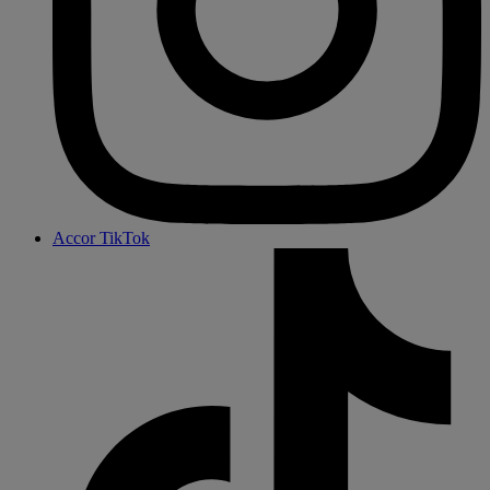
Accor TikTok