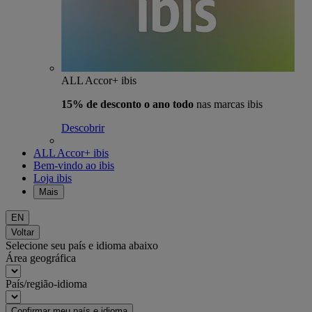
ALL Accor+ ibis
15% de desconto o ano todo
nas marcas ibis
Descobrir
ALL Accor+ ibis
Bem-vindo ao ibis
Loja ibis
Mais
EN
Voltar
Selecione seu país e idioma abaixo
Área geográfica
País/região-idioma
Confirmar meu país e idioma