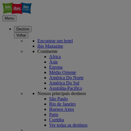
Menu
Destino
Voltar
Encontrar um hotel
ibis Magazine
Continente
Africa
Ásia
Europa
Médio Oriente
América Do Norte
América Do Sul
Austrália-Pacífico
Nossos principais destinos
São Paulo
Rio de Janeiro
Buenos Aires
Paris
Curitiba
Ver todas as destinos