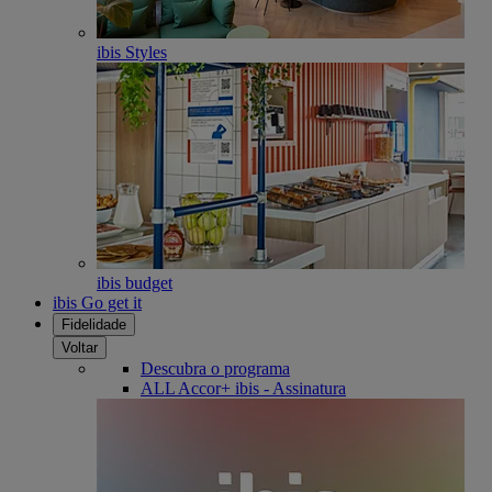
ibis Styles
ibis budget
ibis Go get it
Fidelidade
Voltar
Descubra o programa
ALL Accor+ ibis - Assinatura