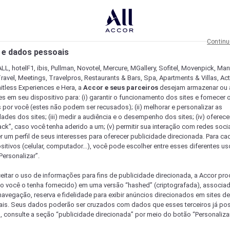
Continu
 e dados pessoais
LL, hotelF1, ibis, Pullman, Novotel, Mercure, MGallery, Sofitel, Movenpick, Man
ravel, Meetings, Travelpros, Restaurants & Bars, Spa, Apartments & Villas, Acti
mitless Experiences e Hera, a
Accor e seus parceiros
desejam armazenar ou 
s em seu dispositivo para: (i) garantir o funcionamento dos sites e fornecer 
s por você (estes não podem ser recusados); (ii) melhorar e personalizar as
dades dos sites; (iii) medir a audiência e o desempenho dos sites; (iv) oferec
ck”, caso você tenha aderido a um; (v) permitir sua interação com redes sociai
r um perfil de seus interesses para oferecer publicidade direcionada. Para c
sitivos (celular, computador...), você pode escolher entre esses diferentes u
Personalizar”.
eitar o uso de informações para fins de publicidade direcionada, a Accor pr
so você o tenha fornecido) em uma versão “hashed” (criptografada), associa
avegação, reserva e fidelidade para exibir anúncios direcionados em sites de 
ais. Seus dados poderão ser cruzados com dados que esses terceiros já po
, consulte a seção “publicidade direcionada” por meio do botão “Personalizar