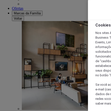
Ofertas
Marcas da Família
Voltar
Cookies
Nos sites A
Business T
Events, Li
informaçõe
solicitado
funcionali
de “cashba
estabelece
seus dispo
no botão “
Se você ac
e-mail (ca
dados de n
redes soci
saber mais