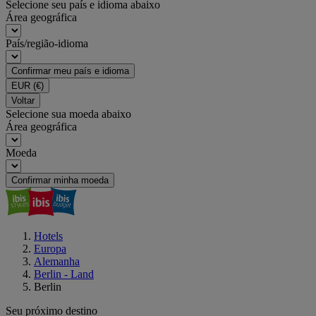
Selecione seu país e idioma abaixo
Área geográfica
País/região-idioma
Confirmar meu país e idioma
EUR
(€)
Voltar
Selecione sua moeda abaixo
Área geográfica
Moeda
Confirmar minha moeda
Hotels
Europa
Alemanha
Berlin - Land
Berlin
Seu próximo destino