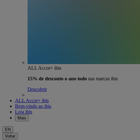
ALL Accor+ ibis
15% de desconto o ano todo
nas marcas ibis
Descobrir
ALL Accor+ ibis
Bem-vindo ao ibis
Loja ibis
Mais
EN
Voltar