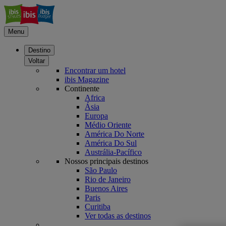
Menu
Destino
Voltar
Encontrar um hotel
ibis Magazine
Continente
Africa
Ásia
Europa
Médio Oriente
América Do Norte
América Do Sul
Austrália-Pacífico
Nossos principais destinos
São Paulo
Rio de Janeiro
Buenos Aires
Paris
Curitiba
Ver todas as destinos