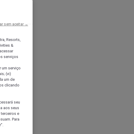
ar sem aceitar →
tra, Resorts,
vities &
acessar
os serviços
er um serviço
s; (vi)
ada um de
sos clicando
ocessará seu
da aos seus
terceiros e
ssuam. Para
”.