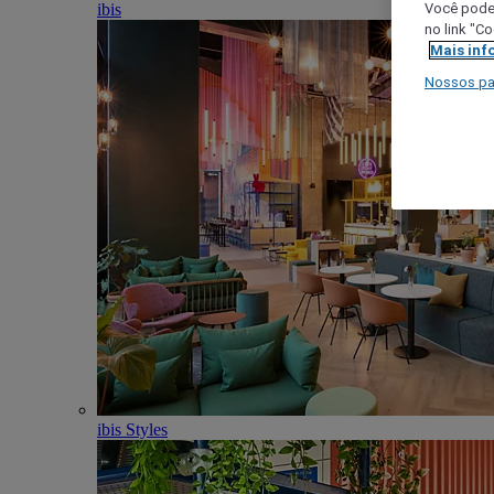
ibis
Você poder
no link "C
Mais inf
Nossos pa
ibis Styles