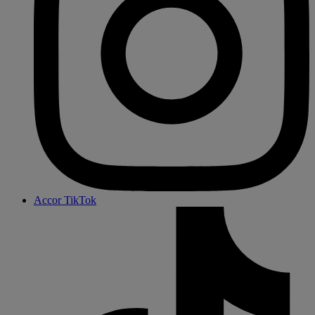
Accor TikTok