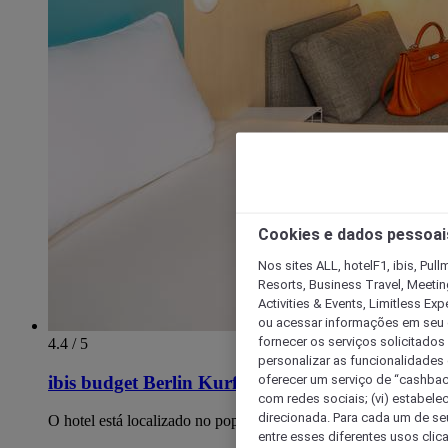
Cookies e dados pessoai
Nos sites ALL, hotelF1, ibis, Pul
Resorts, Business Travel, Meetin
Activities & Events, Limitless Ex
ou acessar informações em seu di
fornecer os serviços solicitados
4.4 / 5
personalizar as funcionalidades d
oferecer um serviço de “cashback
ibis budget Berlin Kurfuerstendamm
com redes sociais; (vi) estabele
direcionada. Para cada um de seu
O hotel está localizado no popular distrito de Schöneberg.
entre esses diferentes usos clic