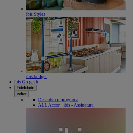
ibis Styles
ibis budget
ibis Go get it
Fidelidade
Voltar
Descubra o programa
ALL Accor+ ibis - Assinatura