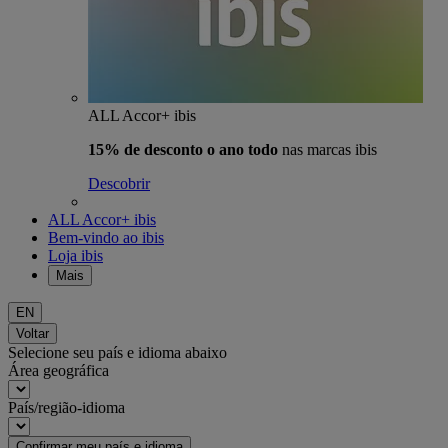
ALL Accor+ ibis
15% de desconto o ano todo
nas marcas ibis
Descobrir
ALL Accor+ ibis
Bem-vindo ao ibis
Loja ibis
Mais
EN
Voltar
Selecione seu país e idioma abaixo
Área geográfica
País/região-idioma
Confirmar meu país e idioma