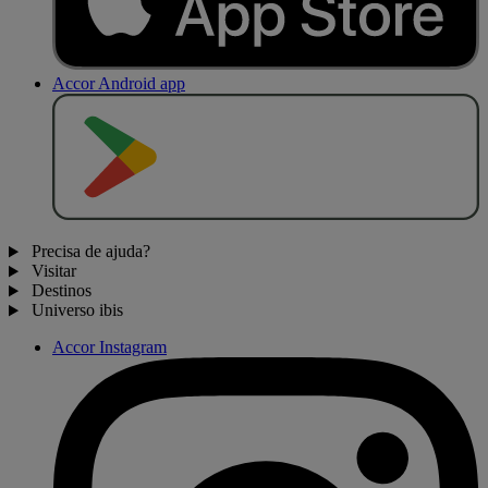
Accor Android app
D
I
S
P
O
N
Í
V
E
L
N
O
Precisa de ajuda?
Visitar
Destinos
Universo ibis
Accor Instagram