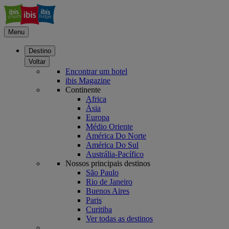
Menu
Destino
Voltar
Encontrar um hotel
ibis Magazine
Continente
Africa
Ásia
Europa
Médio Oriente
América Do Norte
América Do Sul
Austrália-Pacífico
Nossos principais destinos
São Paulo
Rio de Janeiro
Buenos Aires
Paris
Curitiba
Ver todas as destinos