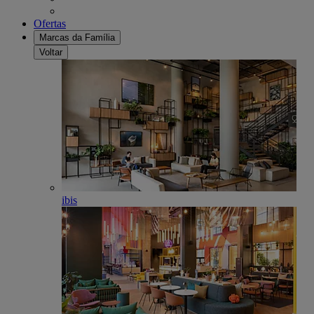
Ofertas
Marcas da Família
Voltar
ibis