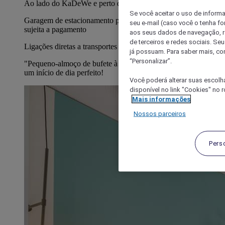
Ao lado do KaDeWe e perto da Ku'damm.
Se você aceitar o uso de inform
Garagem de estacionamento privada para hóspedes do hotel -
seu e-mail (caso você o tenha f
sujeita a pagamento
aos seus dados de navegação, re
de terceiros e redes sociais. S
Ligações diretas a transportes públicos (autocarro e metro)
já possuam. Para saber mais, co
“Personalizar”.
"Pequeno-almoço de bufete à discrição"! Variado e delicioso -
um início de dia perfeito!
Você poderá alterar suas escolh
disponível no link "Cookies" no 
Mais informações
Nossos parceiros
Pers