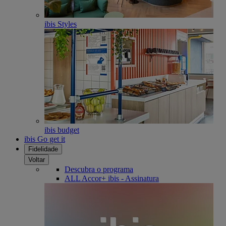
ibis Styles
ibis budget
ibis Go get it
Fidelidade
Voltar
Descubra o programa
ALL Accor+ ibis - Assinatura