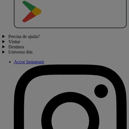
D
I
S
P
O
N
Í
V
E
L
N
O
Precisa de ajuda?
Visitar
Destinos
Universo ibis
Accor Instagram