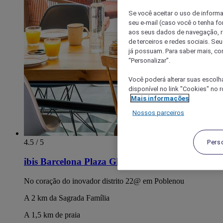
Se você aceitar o uso de inform
seu e-mail (caso você o tenha f
aos seus dados de navegação, re
de terceiros e redes sociais. S
já possuam. Para saber mais, co
“Personalizar”.
Você poderá alterar suas escolh
disponível no link "Cookies" no 
Mais informações
Nossos parceiros
4.5 / 5
Pers
ibis Barcelona Plaza Glories 22
No coração do inovador distrito 22@ em Poblenou
A 2 km da Sagrada Família
A 1,5 km de praia