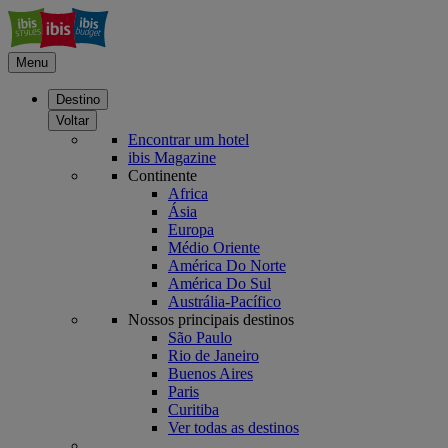
Menu
Destino
Voltar
Encontrar um hotel
ibis Magazine
Continente
Africa
Ásia
Europa
Médio Oriente
América Do Norte
América Do Sul
Austrália-Pacífico
Nossos principais destinos
São Paulo
Rio de Janeiro
Buenos Aires
Paris
Curitiba
Ver todas as destinos