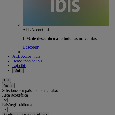
ALL Accor+ ibis
15% de desconto o ano todo
nas marcas ibis
Descobrir
ALL Accor+ ibis
Bem-vindo ao ibis
Loja ibis
Mais
EN
Voltar
Selecione seu país e idioma abaixo
Área geográfica
País/região-idioma
Confirmar meu país e idioma