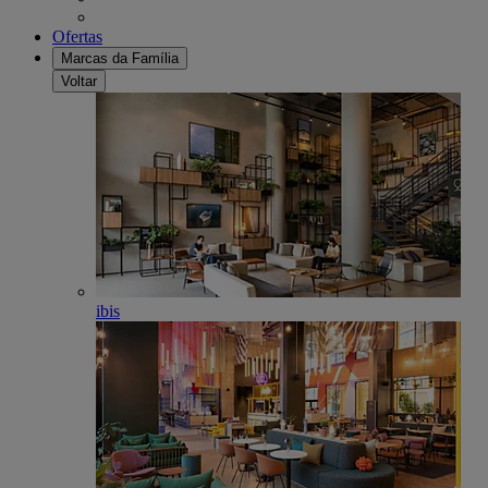
Ofertas
Marcas da Família
Voltar
ibis