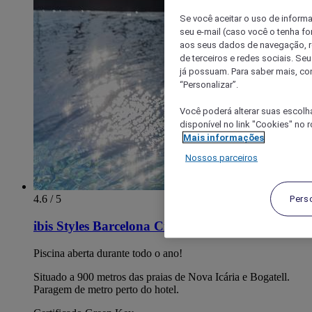
Se você aceitar o uso de inform
seu e-mail (caso você o tenha f
aos seus dados de navegação, re
de terceiros e redes sociais. S
já possuam. Para saber mais, co
“Personalizar”.
Você poderá alterar suas escolh
disponível no link "Cookies" no 
Mais informações
Nossos parceiros
4.6 / 5
Pers
ibis Styles Barcelona City Bogatell
Piscina aberta durante todo o ano!
Situado a 900 metros das praias de Nova Icária e Bogatell.
Paragem de metro perto do hotel.