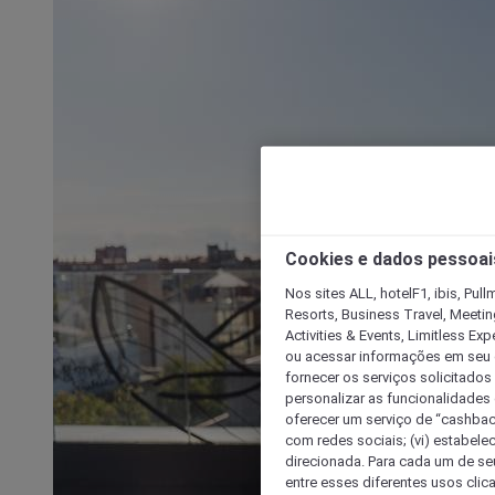
Cookies e dados pessoai
Nos sites ALL, hotelF1, ibis, Pul
Resorts, Business Travel, Meetin
Activities & Events, Limitless Ex
ou acessar informações em seu di
fornecer os serviços solicitados
personalizar as funcionalidades d
oferecer um serviço de “cashback
com redes sociais; (vi) estabele
direcionada. Para cada um de seu
entre esses diferentes usos clic