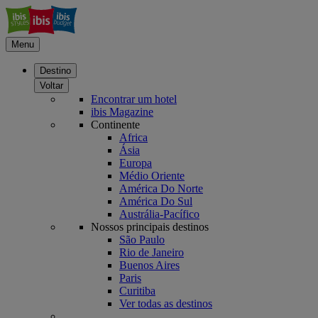
Menu
Destino
Voltar
Encontrar um hotel
ibis Magazine
Continente
Africa
Ásia
Europa
Médio Oriente
América Do Norte
América Do Sul
Austrália-Pacífico
Nossos principais destinos
São Paulo
Rio de Janeiro
Buenos Aires
Paris
Curitiba
Ver todas as destinos