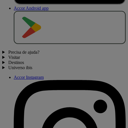
Accor Android app
D
I
S
P
O
N
Í
V
E
L
N
O
Precisa de ajuda?
Visitar
Destinos
Universo ibis
Accor Instagram