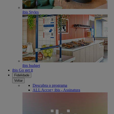
ibis Styles
ibis budget
ibis Go get it
Fidelidade
Voltar
Descubra o programa
ALL Accor+ ibis - Assinatura