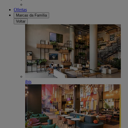
Ofertas
Marcas da Família
Voltar
ibis