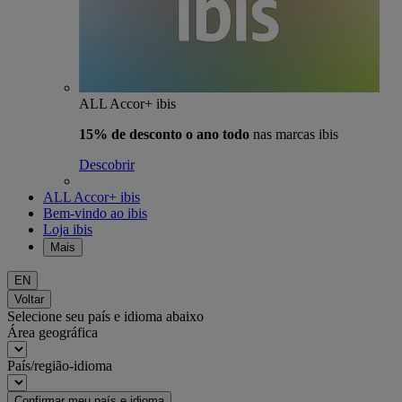
ALL Accor+ ibis
15% de desconto o ano todo
nas marcas ibis
Descobrir
ALL Accor+ ibis
Bem-vindo ao ibis
Loja ibis
Mais
EN
Voltar
Selecione seu país e idioma abaixo
Área geográfica
País/região-idioma
Confirmar meu país e idioma