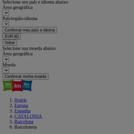
Selecione seu país e idioma abaixo
Área geográfica
País/região-idioma
Confirmar meu país e idioma
EUR
(€)
Voltar
Selecione sua moeda abaixo
Área geográfica
Moeda
Confirmar minha moeda
Hotels
Europa
Espanha
CATALONIA
Barcelona
Barceloneta