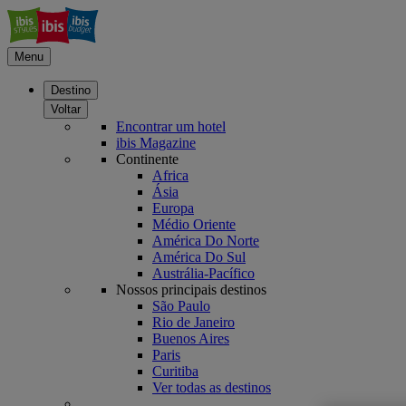
Menu
Destino
Voltar
Encontrar um hotel
ibis Magazine
Continente
Africa
Ásia
Europa
Médio Oriente
América Do Norte
América Do Sul
Austrália-Pacífico
Nossos principais destinos
São Paulo
Rio de Janeiro
Buenos Aires
Paris
Curitiba
Ver todas as destinos