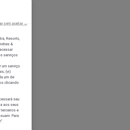
ar sem aceitar →
tra, Resorts,
vities &
acessar
os serviços
er um serviço
s; (vi)
ada um de
sos clicando
ocessará seu
da aos seus
terceiros e
ssuam. Para
”.