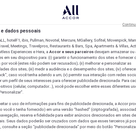
Continu
 e dados pessoais
LL, hotelF1, ibis, Pullman, Novotel, Mercure, MGallery, Sofitel, Movenpick, Man
ravel, Meetings, Travelpros, Restaurants & Bars, Spa, Apartments & Villas, Acti
mitless Experiences e Hera, a
Accor e seus parceiros
desejam armazenar ou 
s em seu dispositivo para: (i) garantir o funcionamento dos sites e fornecer 
s por você (estes não podem ser recusados); (ii) melhorar e personalizar as
dades dos sites; (iii) medir a audiência e o desempenho dos sites; (iv) oferec
ck”, caso você tenha aderido a um; (v) permitir sua interação com redes sociai
r um perfil de seus interesses para oferecer publicidade direcionada. Para c
sitivos (celular, computador...), você pode escolher entre esses diferentes u
Personalizar”.
eitar o uso de informações para fins de publicidade direcionada, a Accor pr
so você o tenha fornecido) em uma versão “hashed” (criptografada), associa
avegação, reserva e fidelidade para exibir anúncios direcionados em sites de 
ais. Seus dados poderão ser cruzados com dados que esses terceiros já po
, consulte a seção “publicidade direcionada” por meio do botão “Personalizar