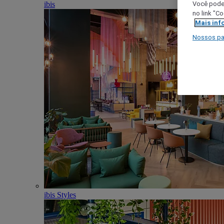
ibis
Você poder
no link "C
Mais inf
Nossos pa
ibis Styles