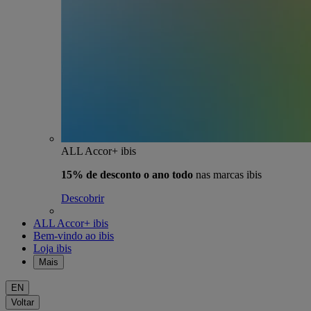
ALL Accor+ ibis
15% de desconto o ano todo
nas marcas ibis
Descobrir
ALL Accor+ ibis
Bem-vindo ao ibis
Loja ibis
Mais
EN
Voltar