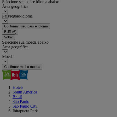
Selecione seu país e idioma abaixo
Área geográfica
País/região-idioma
Confirmar meu país e idioma
EUR
(€)
Voltar
Selecione sua moeda abaixo
Área geográfica
Moeda
Confirmar minha moeda
Hotels
South America
Brasil
São Paulo
Sao Paulo City
Ibirapuera Park