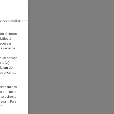
ar sem aceitar →
tra, Resorts,
vities &
acessar
os serviços
er um serviço
s; (vi)
ada um de
sos clicando
ocessará seu
da aos seus
terceiros e
ssuam. Para
”.