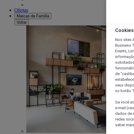
Ofertas
Marcas da Família
Voltar
Cookies
Nos sites A
Business T
Events, Li
informaçõe
solicitado
funcionali
de “cashba
estabelece
seus dispo
no botão “
Se você ac
e-mail (ca
dados de n
redes soci
saber mais