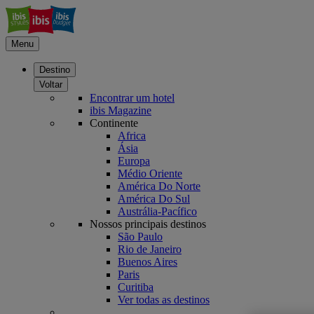
Menu
Destino
Voltar
Encontrar um hotel
ibis Magazine
Continente
Africa
Ásia
Europa
Médio Oriente
América Do Norte
América Do Sul
Austrália-Pacífico
Nossos principais destinos
São Paulo
Rio de Janeiro
Buenos Aires
Paris
Curitiba
Ver todas as destinos