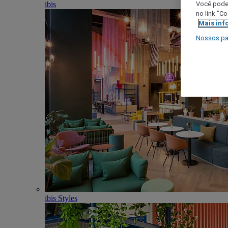
ibis
Você poder
no link "C
Mais inf
Nossos pa
ibis Styles