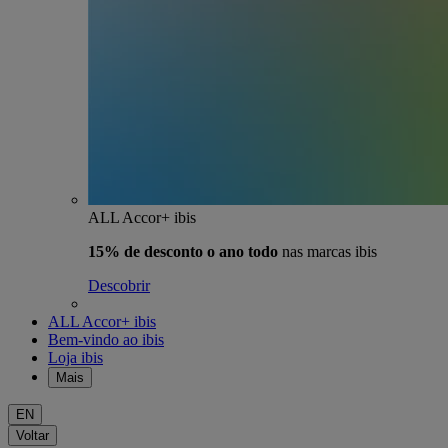
ALL Accor+ ibis
15% de desconto o ano todo
nas marcas ibis
Descobrir
ALL Accor+ ibis
Bem-vindo ao ibis
Loja ibis
Mais
EN
Voltar