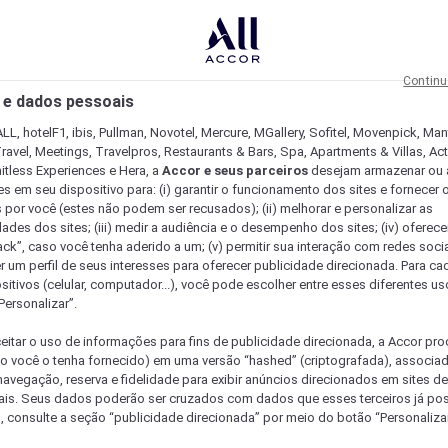
Continu
 e dados pessoais
LL, hotelF1, ibis, Pullman, Novotel, Mercure, MGallery, Sofitel, Movenpick, Man
ravel, Meetings, Travelpros, Restaurants & Bars, Spa, Apartments & Villas, Acti
mitless Experiences e Hera, a
Accor e seus parceiros
desejam armazenar ou 
s em seu dispositivo para: (i) garantir o funcionamento dos sites e fornecer 
s por você (estes não podem ser recusados); (ii) melhorar e personalizar as
dades dos sites; (iii) medir a audiência e o desempenho dos sites; (iv) oferec
ck”, caso você tenha aderido a um; (v) permitir sua interação com redes sociai
r um perfil de seus interesses para oferecer publicidade direcionada. Para c
sitivos (celular, computador...), você pode escolher entre esses diferentes u
Personalizar”.
eitar o uso de informações para fins de publicidade direcionada, a Accor pr
so você o tenha fornecido) em uma versão “hashed” (criptografada), associa
avegação, reserva e fidelidade para exibir anúncios direcionados em sites de 
ais. Seus dados poderão ser cruzados com dados que esses terceiros já po
, consulte a seção “publicidade direcionada” por meio do botão “Personalizar