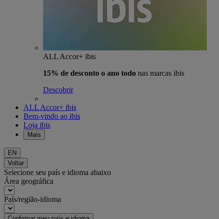
ALL Accor+ ibis
15% de desconto o ano todo
nas marcas ibis
Descobrir
ALL Accor+ ibis
Bem-vindo ao ibis
Loja ibis
Mais
EN
Voltar
Selecione seu país e idioma abaixo
Área geográfica
País/região-idioma
Confirmar meu país e idioma