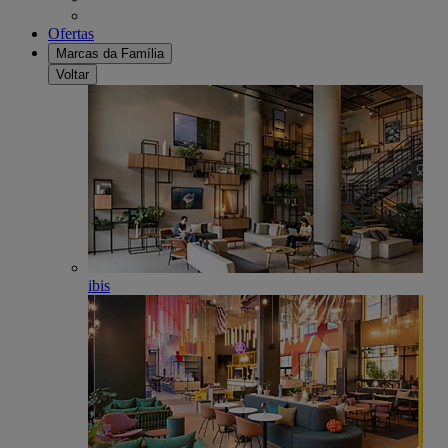
Ofertas
Marcas da Família
Voltar
ibis