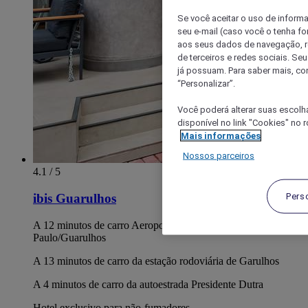
Se você aceitar o uso de inform
seu e-mail (caso você o tenha f
aos seus dados de navegação, re
de terceiros e redes sociais. S
já possuam. Para saber mais, co
“Personalizar”.
Você poderá alterar suas escolh
disponível no link "Cookies" no 
Mais informações
Nossos parceiros
4.1 / 5
Pers
ibis Guarulhos
A 12 minutos de carro Aeroporto Internacional de São
Paulo/Guarulhos
A 13 minutos de carro da estação rodoviária de Garulhos
A 4 minutos de carro da autoestrada Presidente Dutra
Hotel exclusivo para não-fumadores.