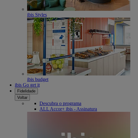
ibis Styles
ibis budget
ibis Go get it
Fidelidade
Voltar
Descubra o programa
ALL Accor+ ibis - Assinatura