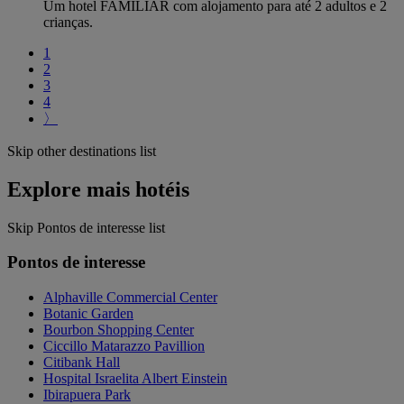
Um hotel FAMILIAR com alojamento para até 2 adultos e 2
crianças.
1
2
3
4
〉
Skip other destinations list
Explore mais hotéis
Skip Pontos de interesse list
Pontos de interesse
Alphaville Commercial Center
Botanic Garden
Bourbon Shopping Center
Ciccillo Matarazzo Pavillion
Citibank Hall
Hospital Israelita Albert Einstein
Ibirapuera Park