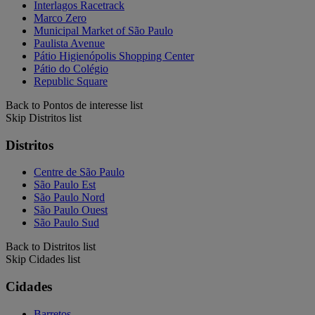
Interlagos Racetrack
Marco Zero
Municipal Market of São Paulo
Paulista Avenue
Pátio Higienópolis Shopping Center
Pátio do Colégio
Republic Square
Back to Pontos de interesse list
Skip Distritos list
Distritos
Centre de São Paulo
São Paulo Est
São Paulo Nord
São Paulo Ouest
São Paulo Sud
Back to Distritos list
Skip Cidades list
Cidades
Barretos