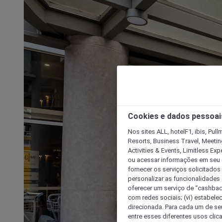
Cookies e dados pessoai
Nos sites ALL, hotelF1, ibis, Pul
Resorts, Business Travel, Meetin
Activities & Events, Limitless Ex
ou acessar informações em seu di
fornecer os serviços solicitados
personalizar as funcionalidades d
oferecer um serviço de “cashback
com redes sociais; (vi) estabele
direcionada. Para cada um de seu
entre esses diferentes usos clic