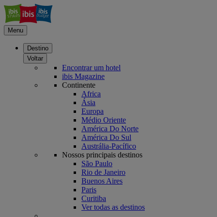
Menu
Destino
Voltar
Encontrar um hotel
ibis Magazine
Continente
Africa
Ásia
Europa
Médio Oriente
América Do Norte
América Do Sul
Austrália-Pacífico
Nossos principais destinos
São Paulo
Rio de Janeiro
Buenos Aires
Paris
Curitiba
Ver todas as destinos