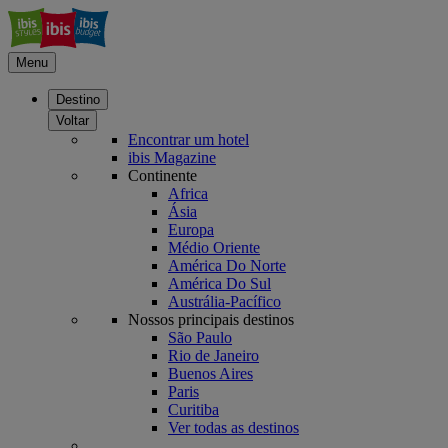
Menu
Destino
Voltar
Encontrar um hotel
ibis Magazine
Continente
Africa
Ásia
Europa
Médio Oriente
América Do Norte
América Do Sul
Austrália-Pacífico
Nossos principais destinos
São Paulo
Rio de Janeiro
Buenos Aires
Paris
Curitiba
Ver todas as destinos