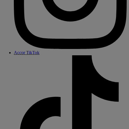
Accor TikTok