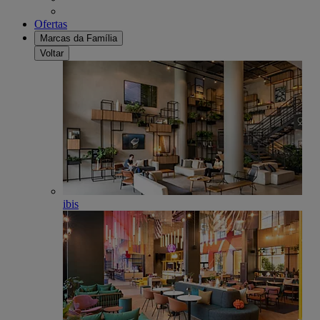
Ofertas
Marcas da Família
Voltar
ibis