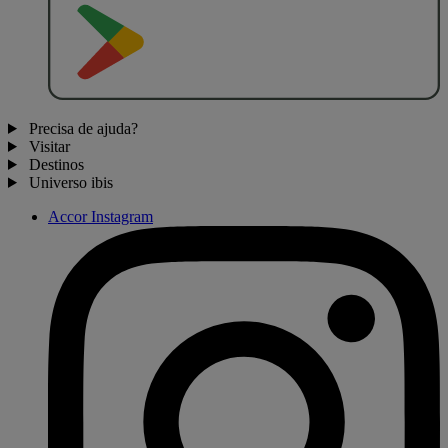
D
I
S
P
O
N
Í
V
E
L
N
O
Precisa de ajuda?
Visitar
Destinos
Universo ibis
Accor Instagram