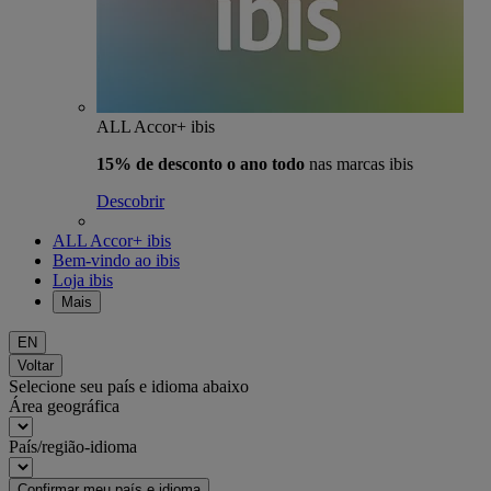
ALL Accor+ ibis
15% de desconto o ano todo
nas marcas ibis
Descobrir
ALL Accor+ ibis
Bem-vindo ao ibis
Loja ibis
Mais
EN
Voltar
Selecione seu país e idioma abaixo
Área geográfica
País/região-idioma
Confirmar meu país e idioma