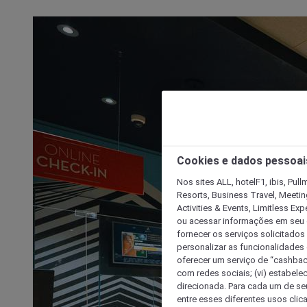
Cookies e dados pessoai
Nos sites ALL, hotelF1, ibis, Pul
Resorts, Business Travel, Meetin
Activities & Events, Limitless Ex
ou acessar informações em seu di
fornecer os serviços solicitados
personalizar as funcionalidades d
oferecer um serviço de “cashback
com redes sociais; (vi) estabele
direcionada. Para cada um de seu
entre esses diferentes usos clic