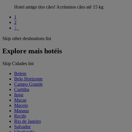
Hotel amigo dos cães! Aceitamos cães até 15 kg
1
2
〉
Skip other destinations list
Explore mais hotéis
Skip Cidades list
Belem
Belo Horizonte
Campo Grande
Curitiba
Itajai
Macae
Maceio
Manaus
Recife
Rio de Janeiro
Salvador
Uberlandia