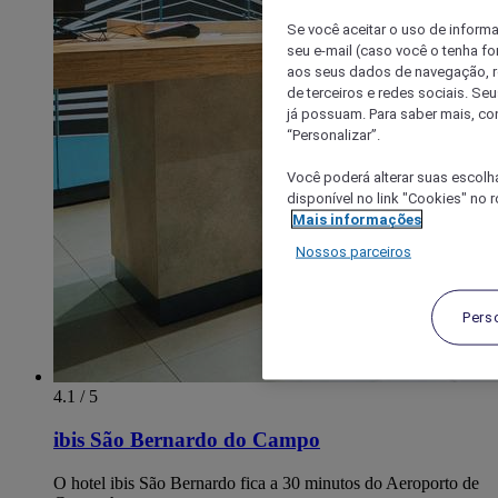
Se você aceitar o uso de inform
seu e-mail (caso você o tenha f
aos seus dados de navegação, re
de terceiros e redes sociais. S
já possuam. Para saber mais, co
“Personalizar”.
Você poderá alterar suas escolh
disponível no link "Cookies" no 
Mais informações
Nossos parceiros
Pers
4.1 / 5
ibis São Bernardo do Campo
O hotel ibis São Bernardo fica a 30 minutos do Aeroporto de