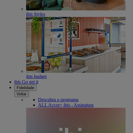
ibis Styles
ibis budget
ibis Go get it
Fidelidade
Voltar
Descubra o programa
ALL Accor+ ibis - Assinatura