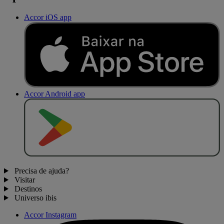
Accor iOS app
Accor Android app
D
I
S
P
O
N
Í
V
E
L
N
O
Precisa de ajuda?
Visitar
Destinos
Universo ibis
Accor Instagram