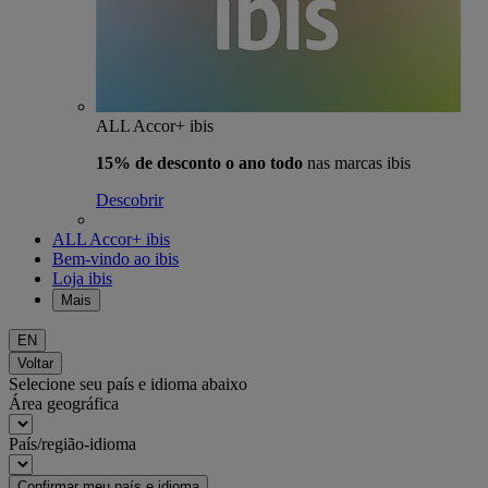
ALL Accor+ ibis
15% de desconto o ano todo
nas marcas ibis
Descobrir
ALL Accor+ ibis
Bem-vindo ao ibis
Loja ibis
Mais
EN
Voltar
Selecione seu país e idioma abaixo
Área geográfica
País/região-idioma
Confirmar meu país e idioma