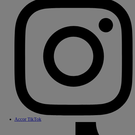
Accor TikTok