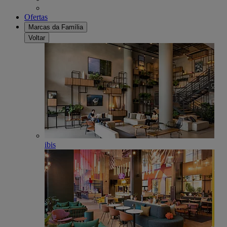
Ofertas
Marcas da Família
Voltar
ibis