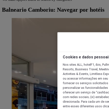
Balneario Camboriu: Navegar por hotéis
Cookies e dados pessoai
Nos sites ALL, hotelF1, ibis, Pul
Resorts, Business Travel, Meetin
Activities & Events, Limitless Ex
ou acessar informações em seu di
fornecer os serviços solicitados
personalizar as funcionalidades d
oferecer um serviço de “cashback
com redes sociais; (vi) estabele
direcionada. Para cada um de seu
entre esses diferentes usos clic