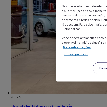
Se você aceitar o uso de inform
seu e-mail (caso você o tenha f
aos seus dados de navegação, re
de terceiros e redes sociais. S
já possuam. Para saber mais, co
“Personalizar”.
Você poderá alterar suas escolh
disponível no link "Cookies" no 
Mais informações
Nossos parceiros
Pers
4.5 / 5
ibis Styles Balneario Camboriu