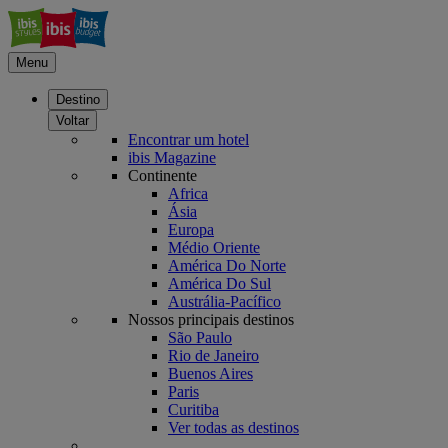
Menu
Destino
Voltar
Encontrar um hotel
ibis Magazine
Continente
Africa
Ásia
Europa
Médio Oriente
América Do Norte
América Do Sul
Austrália-Pacífico
Nossos principais destinos
São Paulo
Rio de Janeiro
Buenos Aires
Paris
Curitiba
Ver todas as destinos