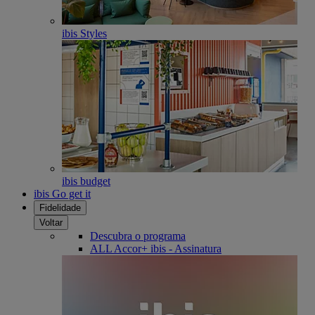
ibis Styles
ibis budget
ibis Go get it
Fidelidade
Voltar
Descubra o programa
ALL Accor+ ibis - Assinatura