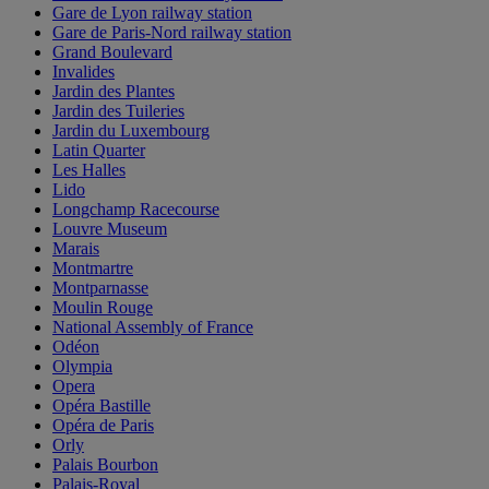
Gare de Lyon railway station
Gare de Paris-Nord railway station
Grand Boulevard
Invalides
Jardin des Plantes
Jardin des Tuileries
Jardin du Luxembourg
Latin Quarter
Les Halles
Lido
Longchamp Racecourse
Louvre Museum
Marais
Montmartre
Montparnasse
Moulin Rouge
National Assembly of France
Odéon
Olympia
Opera
Opéra Bastille
Opéra de Paris
Orly
Palais Bourbon
Palais-Royal