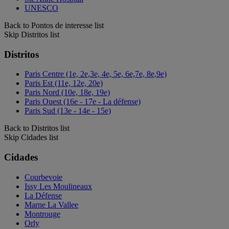
UNESCO
Back to Pontos de interesse list
Skip Distritos list
Distritos
Paris Centre (1e, 2e,3e, 4e, 5e, 6e,7e, 8e,9e)
Paris Est (11e, 12e, 20e)
Paris Nord (10e, 18e, 19e)
Paris Ouest (16e - 17e - La défense)
Paris Sud (13e - 14e - 15e)
Back to Distritos list
Skip Cidades list
Cidades
Courbevoie
Issy Les Moulineaux
La Défense
Marne La Vallee
Montrouge
Orly