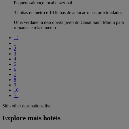
Pequeno-almoço local e sazonal
3 linhas de metro e 10 linhas de autocarro nas proximidades
Uma verdadeira descoberta perto do Canal Saint Martin para
romance e relaxamento
〈
1
2
3
4
5
6
7
8
9
10
〉
Skip other destinations list
Explore mais hotéis