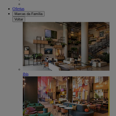
Ofertas
Marcas da Família
Voltar
ibis