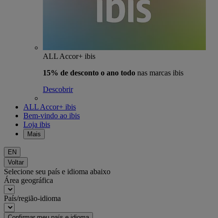
ALL Accor+ ibis
15% de desconto o ano todo
nas marcas ibis
Descobrir
ALL Accor+ ibis
Bem-vindo ao ibis
Loja ibis
Mais
EN
Voltar
Selecione seu país e idioma abaixo
Área geográfica
País/região-idioma
Confirmar meu país e idioma