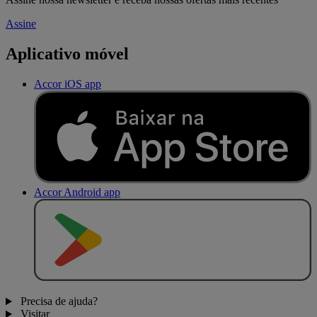
Assine
Aplicativo móvel
Accor iOS app
Accor Android app
D
I
S
P
O
N
Í
V
E
L
N
O
Precisa de ajuda?
Visitar