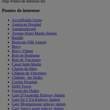
Skip Pontos de interesse list
Pontos de interesse
AccorHotels Arena
American Hospital
Aquaboulevard
Avenue Henri Martin Station
Bastille
Beauvais-Tillé Airport
Bercy
Bercy Village
Bois de Boulogne
Bois de Vincennes
Canal Saint-Martin
Champ-de-Mars
Château de Vincennes
Châtelet - les Halles
Cochin Hospital
Eiffel Tower
Forum des Halles
Gare D'Austerlitz Railway Station
Gare De L'Est Railway Station
Gare Montparnasse railway station
Gare Saint-Lazare railway station