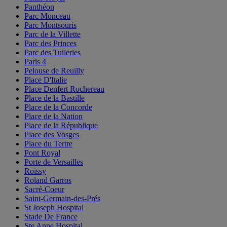
Panthéon
Parc Monceau
Parc Montsouris
Parc de la Villette
Parc des Princes
Parc des Tuileries
Paris 4
Pelouse de Reuilly
Place D'Italie
Place Denfert Rochereau
Place de la Bastille
Place de la Concorde
Place de la Nation
Place de la République
Place des Vosges
Place du Tertre
Pont Royal
Porte de Versailles
Roissy
Roland Garros
Sacré-Coeur
Saint-Germain-des-Prés
St Joseph Hospital
Stade De France
Ste Anne Hospital