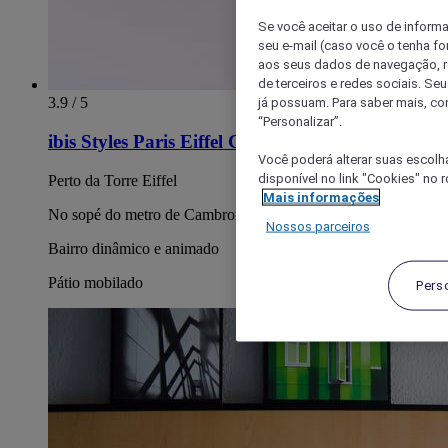
Se você aceitar o uso de inform
seu e-mail (caso você o tenha f
aos seus dados de navegação, re
de terceiros e redes sociais. S
3.9 / 5
já possuam. Para saber mais, co
“Personalizar”.
ibis Styles Paris Eiffel Cambronne
Você poderá alterar suas escolh
disponível no link "Cookies" no 
Perto da Torre Eiffel
Mais informações
No sopé do metro de Cambronne
Nossos parceiros
Bairro dinâmico e animado
Pátio mobilado
Pers