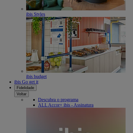
ibis Styles
ibis budget
ibis Go get it
Fidelidade
Voltar
Descubra o programa
ALL Accor+ ibis - Assinatura