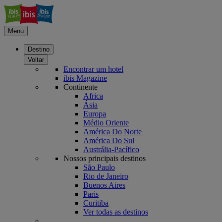
Menu
Destino
Voltar
Encontrar um hotel
ibis Magazine
Continente
Africa
Ásia
Europa
Médio Oriente
América Do Norte
América Do Sul
Austrália-Pacífico
Nossos principais destinos
São Paulo
Rio de Janeiro
Buenos Aires
Paris
Curitiba
Ver todas as destinos