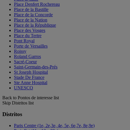
Place Denfert Rochereau
Place de la Bastille
Place de la Concorde
Place de la Nation
Place de la République
Place des Vosges
Place du Tertre
Pont Royal
Porte de Versailles
Roissy
Roland Garros
Sacré-Coeur
Saint-Germain-des-Prés
St Joseph Hospital
Stade De France
Ste Anne Hospital
UNESCO
Back to Pontos de interesse list
Skip Distritos list
Distritos
Paris Centre (1e, 2e,3e, 4e, 5e, 6e,7e, 8e,9e)