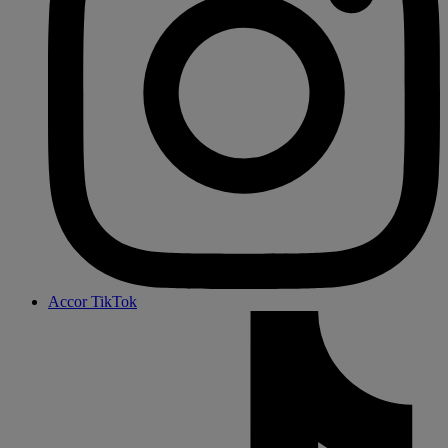
Accor TikTok