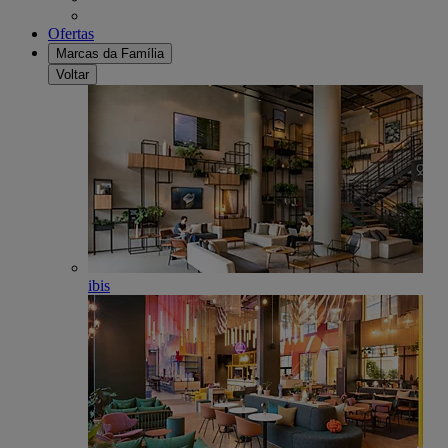
Ofertas
Marcas da Família
Voltar
ibis