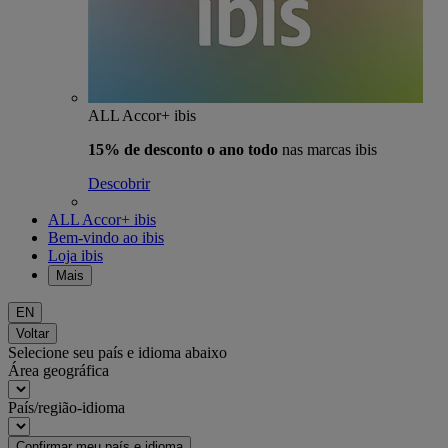
ALL Accor+ ibis
15% de desconto o ano todo
nas marcas ibis
Descobrir
ALL Accor+ ibis
Bem-vindo ao ibis
Loja ibis
Mais
EN
Voltar
Selecione seu país e idioma abaixo
Área geográfica
País/região-idioma
Confirmar meu país e idioma