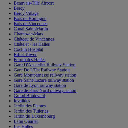
Beauvais-Tillé Airport
Bercy
Bercy Village
Bois de Boulogne
Bois de Vincennes
Canal Saint-Martin
Champ-de-Mars
Château de Vincennes
Châtelet - les Halles
Cochin Hospital
Eiffel Tower
Forum des Halles
Gare D'Austerlitz Railway Station
Gare De L'Est Railway Station
Gare Montparnasse railway station
Gare Saint-Lazare railway station
Gare de Lyon railway station
Gare de Paris-Nord railway station
Grand Boulevard
Invalides
Jardin des Plantes
Jardin des Tuileries
Jardin du Luxembourg
Latin Quarter
Les Halles