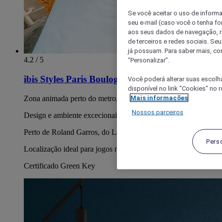
Se você aceitar o uso de inform
seu e-mail (caso você o tenha f
aos seus dados de navegação, re
de terceiros e redes sociais. S
já possuam. Para saber mais, co
4.2 / 5
“Personalizar”.
ibis Styles Paris Boulogne Marcel Sembat
Você poderá alterar suas escolh
disponível no link "Cookies" no 
Mais informações
Zona animada perto do metro, lojas e restaurantes
Nossos parceiros
Design e ambiente excecionais e acolhedores
Perto de Roland Garros, do La Seine Musicale e de Paris
Pers
Localização ideal para jogos no estádio Parc des Princes
Certificado Green Key