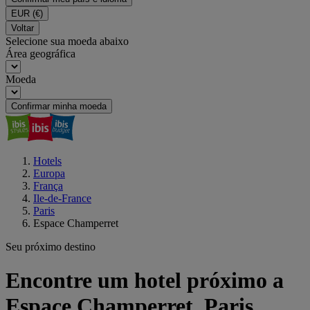
EUR
(€)
Voltar
Selecione sua moeda abaixo
Área geográfica
Moeda
Confirmar minha moeda
Hotels
Europa
França
Ile-de-France
Paris
Espace Champerret
Seu próximo destino
Encontre um hotel próximo a
Espace Champerret, Paris