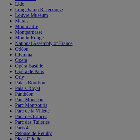
Lido
Longchamp Racecourse
Louvre Museum
Marais
Montmartre
Montparnasse
Moulin Rouge
National Assembly of France
Odéon
Olympia
Opera
Opéra Bastille
Opéra de Paris
Orly
Palais Bourbon
Palais-Royal
Panthéon
Parc Monceau
Parc Montsouris
Parc de la Villette
Parc des Princes
Parc des Tuileries
Paris 4
Pelouse de Reuilly
Place D'Italie