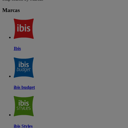
Marcas
Ibis
ibis budget
ibis Styles