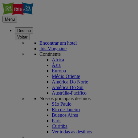
Menu
Destino
Voltar
Encontrar um hotel
ibis Magazine
Continente
Africa
Ásia
Europa
Médio Oriente
América Do Norte
América Do Sul
Austrália-Pacífico
Nossos principais destinos
São Paulo
Rio de Janeiro
Buenos Aires
Paris
Curitiba
Ver todas as destinos