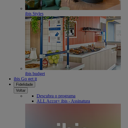
ibis Styles
ibis budget
ibis Go get it
Fidelidade
Voltar
Descubra o programa
ALL Accor+ ibis - Assinatura