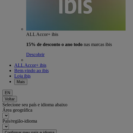
ALL Accor+ ibis
15% de desconto o ano todo
nas marcas ibis
Descobrir
ALL Accor+ ibis
Bem-vindo ao ibis
Loja ibis
Mais
EN
Voltar
Selecione seu país e idioma abaixo
Área geográfica
País/região-idioma
Confirmar meu país e idioma