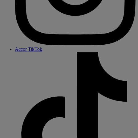
Accor TikTok