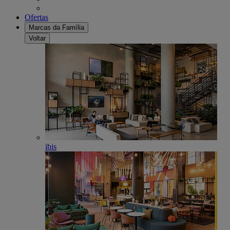
Ofertas
Marcas da Família
Voltar
ibis