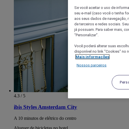
Se você aceitar o uso de inform
seu e-mail (caso você o tenha f
aos seus dados de navegação, re
de terceiros e redes sociais. S
já possuam. Para saber mais, co
“Personalizar”.
Você poderá alterar suas escolh
disponível no link "Cookies" no 
Mais informações
Nossos parceiros
Pers
4.3 / 5
ibis Styles Amsterdam City
A 10 minutos de elétrico do centro
Aluguer de bicicletas no hotel