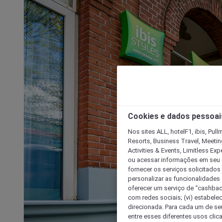
Cookies e dados pessoai
Nos sites ALL, hotelF1, ibis, Pul
Resorts, Business Travel, Meetin
Activities & Events, Limitless Ex
ou acessar informações em seu di
fornecer os serviços solicitados
personalizar as funcionalidades d
oferecer um serviço de “cashback
com redes sociais; (vi) estabele
direcionada. Para cada um de seu
entre esses diferentes usos clic