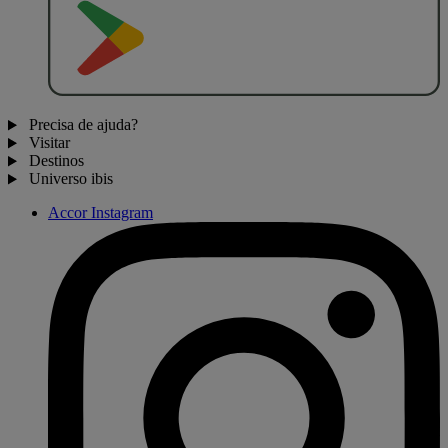
D
I
S
P
O
N
Í
V
E
L
N
O
Precisa de ajuda?
Visitar
Destinos
Universo ibis
Accor Instagram