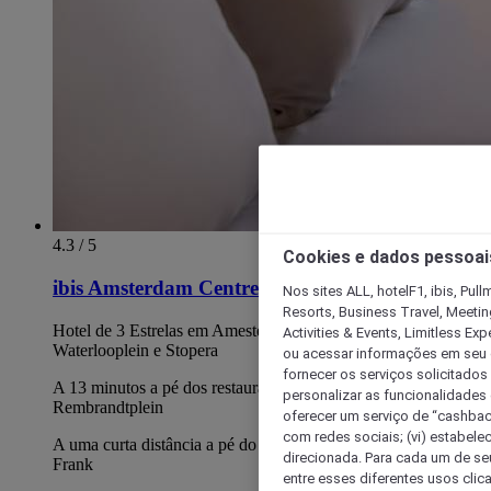
4.3 / 5
Cookies e dados pessoai
ibis Amsterdam Centre Stopera
Nos sites ALL, hotelF1, ibis, Pul
Resorts, Business Travel, Meetin
Hotel de 3 Estrelas em Amesterdão, perto do mercado
Activities & Events, Limitless Ex
Waterlooplein e Stopera
ou acessar informações em seu di
fornecer os serviços solicitados
A 13 minutos a pé dos restaurantes e discotecas em
personalizar as funcionalidades d
Rembrandtplein
oferecer um serviço de “cashback
com redes sociais; (vi) estabele
A uma curta distância a pé do Rijksmuseum e da Casa de Ana
direcionada. Para cada um de seu
Frank
entre esses diferentes usos clic