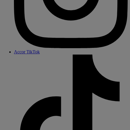
Accor TikTok