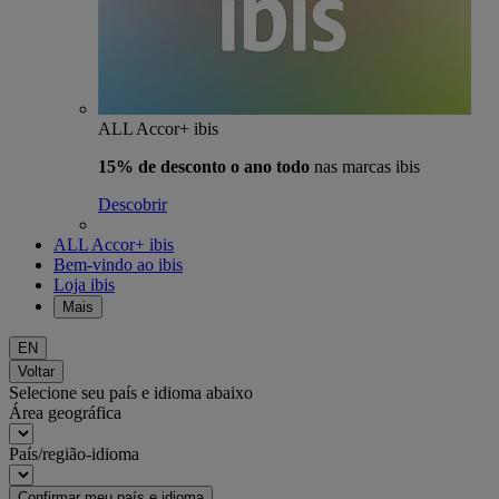
ALL Accor+ ibis
15% de desconto o ano todo
nas marcas ibis
Descobrir
ALL Accor+ ibis
Bem-vindo ao ibis
Loja ibis
Mais
EN
Voltar
Selecione seu país e idioma abaixo
Área geográfica
País/região-idioma
Confirmar meu país e idioma