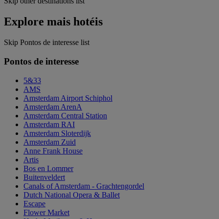
Skip other destinations list
Explore mais hotéis
Skip Pontos de interesse list
Pontos de interesse
5&33
AMS
Amsterdam Airport Schiphol
Amsterdam ArenA
Amsterdam Central Station
Amsterdam RAI
Amsterdam Sloterdijk
Amsterdam Zuid
Anne Frank House
Artis
Bos en Lommer
Buitenveldert
Canals of Amsterdam - Grachtengordel
Dutch National Opera & Ballet
Escape
Flower Market