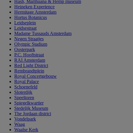
Hash, Marihuana & Hemp museum
Heineken Experience
Hermitage Amsterdam
Hortus Botanicus
Leidseplein
Leidsestraat
Madame Tussauds Amsterdam
Negen Straatjes
Olympic Stadium
Oosterpark
P.C. Hooftstraat
RAI Amsterdam
Red Light District
Rembrandtplein
Royal Concertgebouw
Royal Palace
Schoenefeld
Sloterdijk
Speeltoren
Spiegelkwartier
Stedelijk Museum
The Jordaan district
Vondelpark
Waag
Waalse Kerk