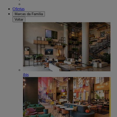
Ofertas
Marcas da Família
Voltar
ibis