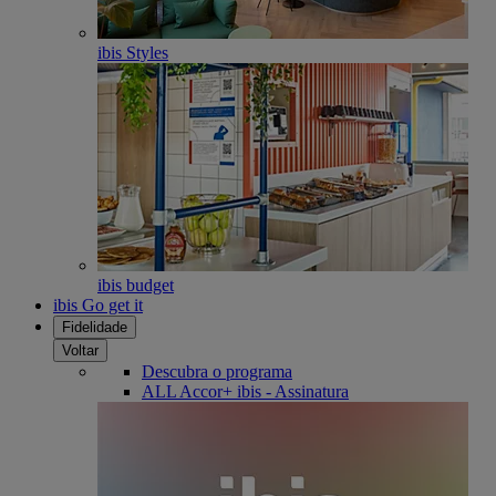
ibis Styles
ibis budget
ibis Go get it
Fidelidade
Voltar
Descubra o programa
ALL Accor+ ibis - Assinatura