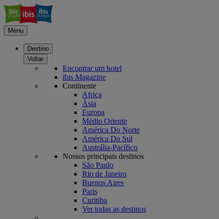
Menu
Destino
Voltar
Encontrar um hotel
ibis Magazine
Continente
Africa
Ásia
Europa
Médio Oriente
América Do Norte
América Do Sul
Austrália-Pacífico
Nossos principais destinos
São Paulo
Rio de Janeiro
Buenos Aires
Paris
Curitiba
Ver todas as destinos