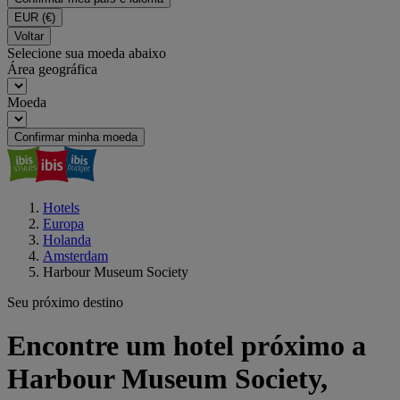
EUR
(€)
Voltar
Selecione sua moeda abaixo
Área geográfica
Moeda
Confirmar minha moeda
Hotels
Europa
Holanda
Amsterdam
Harbour Museum Society
Seu próximo destino
Encontre um hotel próximo a
Harbour Museum Society,