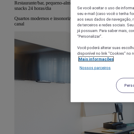
Restaurante/bar, pequeno-almoço de bufete e serviço de
Se você aceitar o uso de inform
snacks 24 horas/dia
seu e-mail (caso você o tenha f
Quartos modernos e insonorizados, alguns com vistas para o
aos seus dados de navegação, re
canal
de terceiros e redes sociais. S
já possuam. Para saber mais, co
“Personalizar”.
Você poderá alterar suas escolh
disponível no link "Cookies" no 
Mais informações
Nossos parceiros
Pers