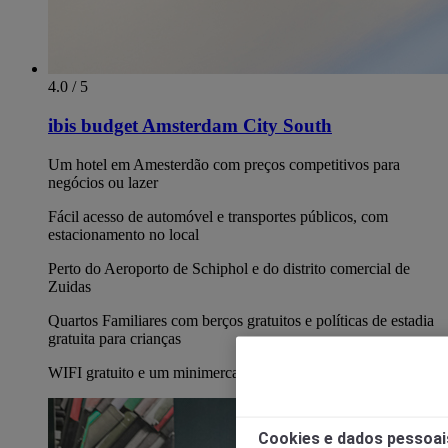
4.0 / 5
ibis budget Amsterdam City South
Um hotel em Amesterdão com preços competitivos para
negócios ou lazer
Fácil acesso de automóvel e transportes públicos, com
estacionamento no local
Perto do Aeroporto de Schiphol e do distrito comercial de
Zuidas
Quartos Familiares com berços gratuitos e políticas de estadia
gratuita para crianças
WIFI gratuito e um minimercado prático
Cookies e dados pessoai