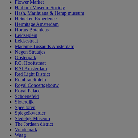
Flower Market
Harbour Museum Society
Hash, Marihuana & Hemp museum
Heineken Experience
Hermitage Amsterdam
Hortus Botanicus
Leidseplein
Leidsestraat
Madame Tussauds Amsterdam
Negen Straatjes
Oosterpark
P.C. Hooftstraat
RAI Amsterdam
Red Light District
Rembrandtplein
Royal Concertgebouw
Royal Palace
Schoenefeld
Sloterdijk
Speeltoren
Spiegelkwartier
Stedelijk Museum
The Jordaan district
Vondelpark
Waag