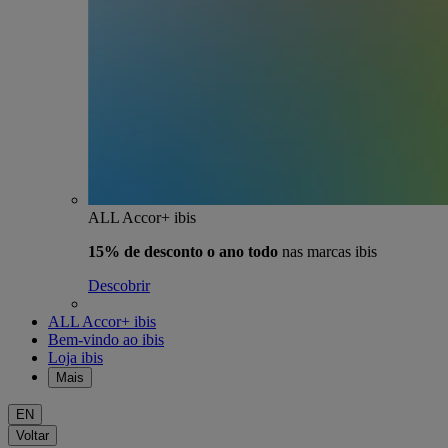
ALL Accor+ ibis
15% de desconto o ano todo
nas marcas ibis
Descobrir
ALL Accor+ ibis
Bem-vindo ao ibis
Loja ibis
Mais
EN
Voltar