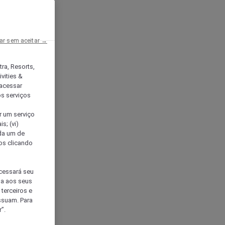
ar sem aceitar →
tra, Resorts,
vities &
acessar
os serviços
er um serviço
s; (vi)
ada um de
sos clicando
ocessará seu
da aos seus
terceiros e
ssuam. Para
”.