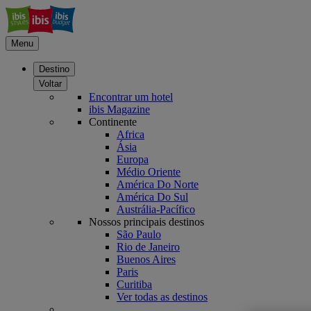
Menu
Destino
Voltar
Encontrar um hotel
ibis Magazine
Continente
Africa
Ásia
Europa
Médio Oriente
América Do Norte
América Do Sul
Austrália-Pacífico
Nossos principais destinos
São Paulo
Rio de Janeiro
Buenos Aires
Paris
Curitiba
Ver todas as destinos