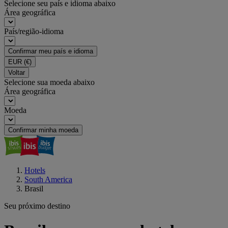
Selecione seu país e idioma abaixo
Área geográfica
País/região-idioma
Confirmar meu país e idioma
EUR
(€)
Voltar
Selecione sua moeda abaixo
Área geográfica
Moeda
Confirmar minha moeda
Hotels
South America
Brasil
Seu próximo destino