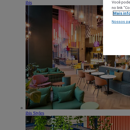
ibis
Você poder
no link "C
Mais inf
Nossos pa
ibis Styles