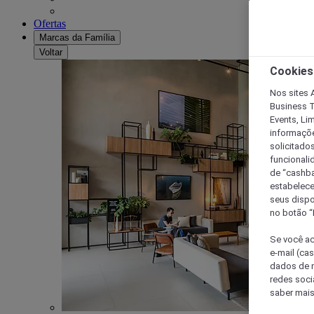
Ofertas
Marcas da Família
Voltar
Cookies
Nos sites A
Business T
Events, Li
informaçõe
solicitado
funcionali
de “cashba
estabelece
seus dispo
no botão “
Se você ac
e-mail (ca
dados de n
redes soci
saber mais