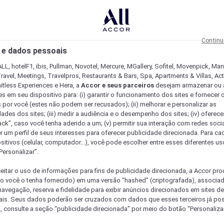
Continu
 e dados pessoais
LL, hotelF1, ibis, Pullman, Novotel, Mercure, MGallery, Sofitel, Movenpick, Man
ravel, Meetings, Travelpros, Restaurants & Bars, Spa, Apartments & Villas, Acti
mitless Experiences e Hera, a
Accor e seus parceiros
desejam armazenar ou 
s em seu dispositivo para: (i) garantir o funcionamento dos sites e fornecer 
s por você (estes não podem ser recusados); (ii) melhorar e personalizar as
dades dos sites; (iii) medir a audiência e o desempenho dos sites; (iv) oferec
ck”, caso você tenha aderido a um; (v) permitir sua interação com redes sociai
r um perfil de seus interesses para oferecer publicidade direcionada. Para c
sitivos (celular, computador...), você pode escolher entre esses diferentes u
Personalizar”.
eitar o uso de informações para fins de publicidade direcionada, a Accor pr
so você o tenha fornecido) em uma versão “hashed” (criptografada), associa
avegação, reserva e fidelidade para exibir anúncios direcionados em sites de 
ais. Seus dados poderão ser cruzados com dados que esses terceiros já po
, consulte a seção “publicidade direcionada” por meio do botão “Personalizar