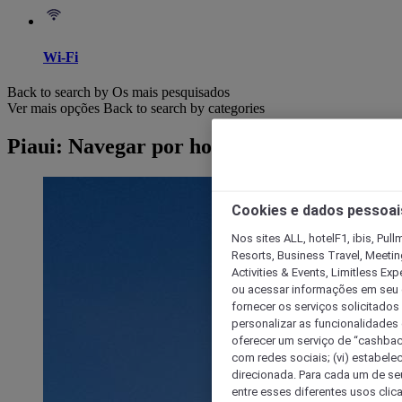
Wi-Fi
Back to search by Os mais pesquisados
Ver mais opções
Back to search by categories
Piaui: Navegar por hotéis
Cookies e dados pessoai
Nos sites ALL, hotelF1, ibis, Pul
Resorts, Business Travel, Meetin
Activities & Events, Limitless Ex
ou acessar informações em seu di
fornecer os serviços solicitados
personalizar as funcionalidades d
oferecer um serviço de “cashback
com redes sociais; (vi) estabele
direcionada. Para cada um de seu
entre esses diferentes usos clic