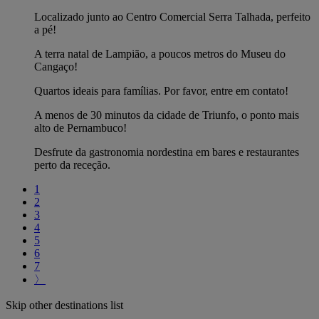
Localizado junto ao Centro Comercial Serra Talhada, perfeito
a pé!
A terra natal de Lampião, a poucos metros do Museu do
Cangaço!
Quartos ideais para famílias. Por favor, entre em contato!
A menos de 30 minutos da cidade de Triunfo, o ponto mais
alto de Pernambuco!
Desfrute da gastronomia nordestina em bares e restaurantes
perto da receção.
1
2
3
4
5
6
7
〉
Skip other destinations list