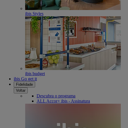
ibis Styles
ibis budget
ibis Go get it
Fidelidade
Voltar
Descubra o programa
ALL Accor+ ibis - Assinatura