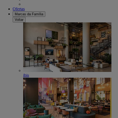
Ofertas
Marcas da Família
Voltar
ibis