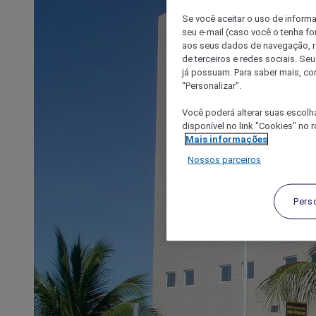
Se você aceitar o uso de inform
seu e-mail (caso você o tenha f
aos seus dados de navegação, re
de terceiros e redes sociais. S
já possuam. Para saber mais, co
“Personalizar”.
Você poderá alterar suas escolh
disponível no link "Cookies" no 
Mais informações
Nossos parceiros
Pers