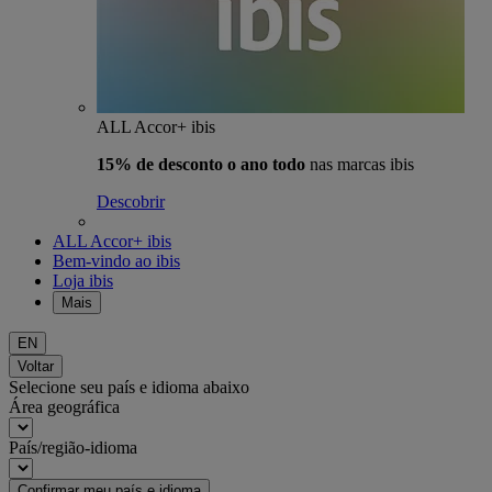
ALL Accor+ ibis
15% de desconto o ano todo
nas marcas ibis
Descobrir
ALL Accor+ ibis
Bem-vindo ao ibis
Loja ibis
Mais
EN
Voltar
Selecione seu país e idioma abaixo
Área geográfica
País/região-idioma
Confirmar meu país e idioma