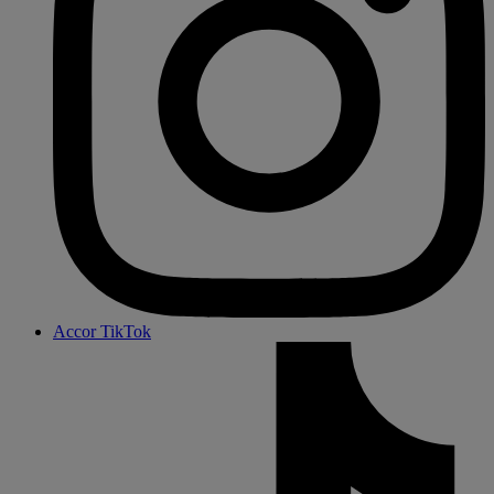
Accor TikTok