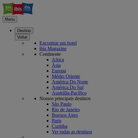
Menu
Destino
Voltar
Encontrar um hotel
ibis Magazine
Continente
Africa
Ásia
Europa
Médio Oriente
América Do Norte
América Do Sul
Austrália-Pacífico
Nossos principais destinos
São Paulo
Rio de Janeiro
Buenos Aires
Paris
Curitiba
Ver todas as destinos