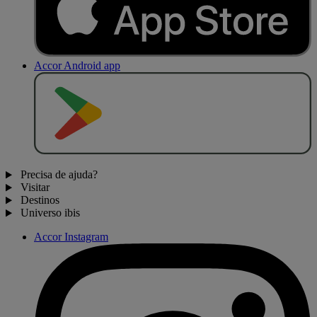
Accor Android app
D
I
S
P
O
N
Í
V
E
L
N
O
Precisa de ajuda?
Visitar
Destinos
Universo ibis
Accor Instagram