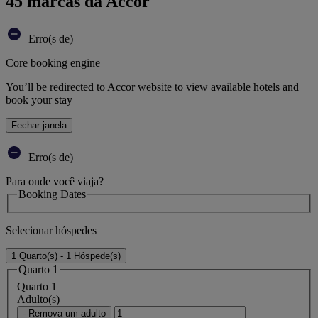
45 marcas da Accor
Erro(s de)
Core booking engine
You’ll be redirected to Accor website to view available hotels and
book your stay
Fechar janela
Erro(s de)
Para onde você viaja?
Booking Dates
Selecionar hóspedes
1 Quarto(s) - 1 Hóspede(s)
Quarto 1
Quarto 1
Adulto(s)
- Remova um adulto