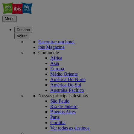
Menu
Destino
Voltar
Encontrar um hotel
ibis Magazine
Continente
Africa
Ásia
Europa
Médio Oriente
América Do Norte
América Do Sul
Austrália-Pacífico
Nossos principais destinos
São Paulo
Rio de Janeiro
Buenos Aires
Paris
Curitiba
Ver todas as destinos