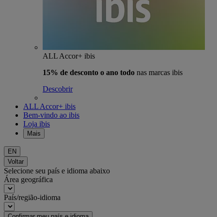
ALL Accor+ ibis
15% de desconto o ano todo
nas marcas ibis
Descobrir
ALL Accor+ ibis
Bem-vindo ao ibis
Loja ibis
Mais
EN
Voltar
Selecione seu país e idioma abaixo
Área geográfica
País/região-idioma
Confirmar meu país e idioma