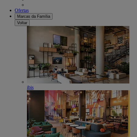
Ofertas
Marcas da Família
Voltar
ibis