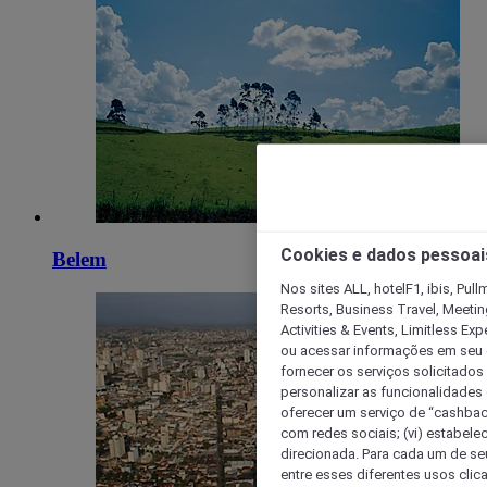
Cookies e dados pessoai
Belem
Nos sites ALL, hotelF1, ibis, Pul
Resorts, Business Travel, Meetin
Activities & Events, Limitless Ex
ou acessar informações em seu di
fornecer os serviços solicitados
personalizar as funcionalidades d
oferecer um serviço de “cashback
com redes sociais; (vi) estabele
direcionada. Para cada um de seu
entre esses diferentes usos clic