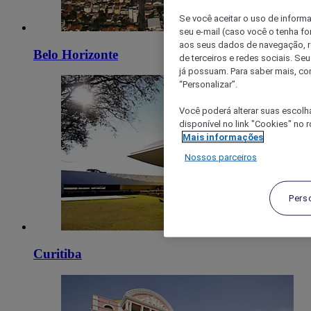
Se você aceitar o uso de inform
seu e-mail (caso você o tenha f
aos seus dados de navegação, re
Belo Horizonte
de terceiros e redes sociais. S
já possuam. Para saber mais, co
“Personalizar”.
Você poderá alterar suas escolh
disponível no link "Cookies" no 
Mais informações
Nossos parceiros
Pers
Curitiba