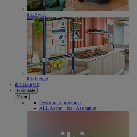
ibis Styles
ibis budget
ibis Go get it
Fidelidade
Voltar
Descubra o programa
ALL Accor+ ibis - Assinatura