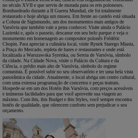
no século XVII e que serviu de morada para os reis poloneses.
Bombardeado durante a II Guerra Mundial, ele foi totalmente
restaurado e hoje abriga um museu. Em frente ao castelo está situada
a Coluna de Sigismundo, um dos monumentos mais antigos de
Varsóvia que também vale a pena conhecer. Visite ainda o Palácio
Lazienki e, após o passeio, descanse em seu belo parque e veja o
monumento em homenagem ao compositor polonês Frédéric
Chopin. Para apreciar a culinária local, visite Rynek Starego Miasta,
a Praça do Mercado, repleta de bares e restaurantes e onde está
localizada a Warszawska Syrenka, ou Sereia de Varsóvia, símbolo
da cidade. Na Cidade Nova, visite o Palácio da Cultura e da
Ciência, o prédio mais alto de Varsóvia, símbolo do regime
comunista. É possível subir no seu observatório e ter uma bela vista
panorâmica da cidade. Atualmente, o local abriga um centro cultural,
com uma extensa programação de concertos e peças teatrais.
Hospede-se em um dos Hotéis ibis Varsóvia, com preços acessíveis
e inúmeras facilidades para que você aproveite sua viagem ao
máximo. Com ibis, ibis Budget e ibis Styles, você sempre encontra
hotéis de qualidade, que oferecem conforto sem prejudicar o seu
orçamento.