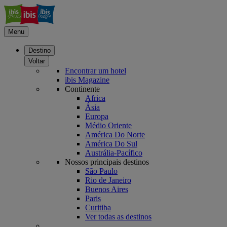
Menu
Destino
Voltar
Encontrar um hotel
ibis Magazine
Continente
Africa
Ásia
Europa
Médio Oriente
América Do Norte
América Do Sul
Austrália-Pacífico
Nossos principais destinos
São Paulo
Rio de Janeiro
Buenos Aires
Paris
Curitiba
Ver todas as destinos