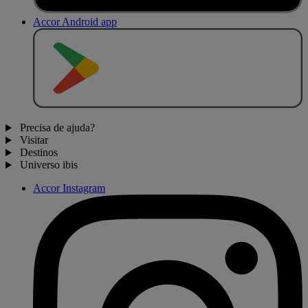
Accor Android app
D
I
S
P
O
N
Í
V
E
L
N
O
Precisa de ajuda?
Visitar
Destinos
Universo ibis
Accor Instagram