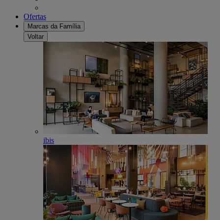
Ofertas
Marcas da Família
Voltar
ibis