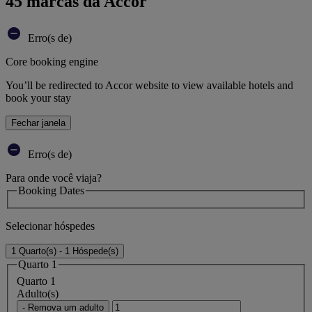
45 marcas da Accor
Erro(s de)
Core booking engine
You’ll be redirected to Accor website to view available hotels and
book your stay
Fechar janela
Erro(s de)
Para onde você viaja?
Booking Dates
Selecionar hóspedes
1 Quarto(s) - 1 Hóspede(s)
Quarto 1
Quarto 1
Adulto(s)
- Remova um adulto