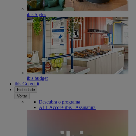
ibis Styles
ibis budget
ibis Go get it
Fidelidade
Voltar
Descubra o programa
ALL Accor+ ibis - Assinatura