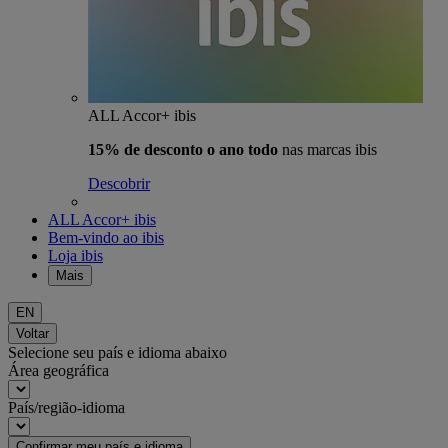
ALL Accor+ ibis
15% de desconto o ano todo
nas marcas ibis
Descobrir
ALL Accor+ ibis
Bem-vindo ao ibis
Loja ibis
Mais
EN
Voltar
Selecione seu país e idioma abaixo
Área geográfica
País/região-idioma
Confirmar meu país e idioma