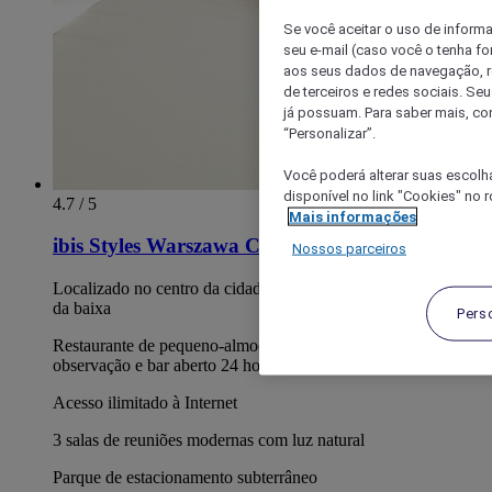
Se você aceitar o uso de inform
seu e-mail (caso você o tenha f
aos seus dados de navegação, re
de terceiros e redes sociais. S
já possuam. Para saber mais, co
“Personalizar”.
Você poderá alterar suas escolh
disponível no link "Cookies" no 
4.7 / 5
Mais informações
ibis Styles Warszawa City
Nossos parceiros
Localizado no centro da cidade, próximo da histórica Wola e
da baixa
Pers
Restaurante de pequeno-almoço com plataforma de
observação e bar aberto 24 horas
Acesso ilimitado à Internet
3 salas de reuniões modernas com luz natural
Parque de estacionamento subterrâneo