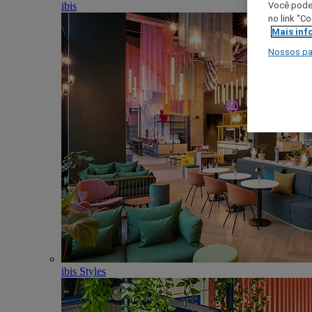
ibis
Você poder
no link "C
Mais inf
Nossos pa
ibis Styles