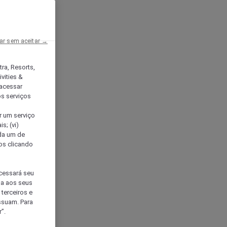
ar sem aceitar →
tra, Resorts,
vities &
acessar
os serviços
er um serviço
s; (vi)
ada um de
sos clicando
ocessará seu
da aos seus
terceiros e
ssuam. Para
”.