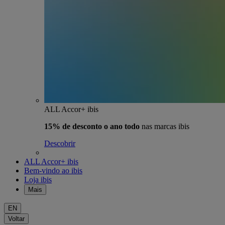
ALL Accor+ ibis
15% de desconto o ano todo
nas marcas ibis
Descobrir
ALL Accor+ ibis
Bem-vindo ao ibis
Loja ibis
Mais
EN
Voltar