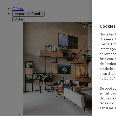
Ofertas
Marcas da Família
Voltar
Cookies
Nos sites A
Business T
Events, Li
informaçõe
solicitado
funcionali
de “cashba
estabelece
seus dispo
no botão “
Se você ac
e-mail (ca
dados de n
redes soci
saber mais