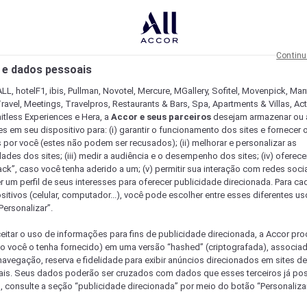
Continu
 e dados pessoais
LL, hotelF1, ibis, Pullman, Novotel, Mercure, MGallery, Sofitel, Movenpick, Man
ravel, Meetings, Travelpros, Restaurants & Bars, Spa, Apartments & Villas, Acti
mitless Experiences e Hera, a
Accor e seus parceiros
desejam armazenar ou 
s em seu dispositivo para: (i) garantir o funcionamento dos sites e fornecer 
s por você (estes não podem ser recusados); (ii) melhorar e personalizar as
dades dos sites; (iii) medir a audiência e o desempenho dos sites; (iv) oferec
ck”, caso você tenha aderido a um; (v) permitir sua interação com redes sociai
r um perfil de seus interesses para oferecer publicidade direcionada. Para c
sitivos (celular, computador...), você pode escolher entre esses diferentes u
Personalizar”.
eitar o uso de informações para fins de publicidade direcionada, a Accor pr
so você o tenha fornecido) em uma versão “hashed” (criptografada), associa
avegação, reserva e fidelidade para exibir anúncios direcionados em sites de 
ais. Seus dados poderão ser cruzados com dados que esses terceiros já po
, consulte a seção “publicidade direcionada” por meio do botão “Personalizar