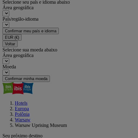
Selecione seu país e idioma abaixo
Área geográfica
País/região-idioma
Confirmar meu país e idioma
EUR
(€)
Voltar
Selecione sua moeda abaixo
Área geográfica
Moeda
Confirmar minha moeda
Hotels
Europa
Polônia
Warsaw
Warsaw Uprising Museum
Seu próximo destino