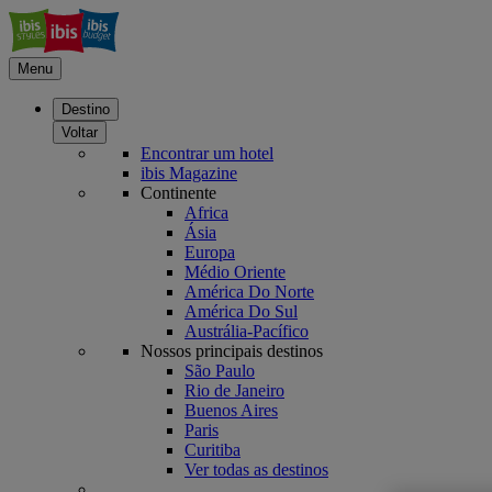
Menu
Destino
Voltar
Encontrar um hotel
ibis Magazine
Continente
Africa
Ásia
Europa
Médio Oriente
América Do Norte
América Do Sul
Austrália-Pacífico
Nossos principais destinos
São Paulo
Rio de Janeiro
Buenos Aires
Paris
Curitiba
Ver todas as destinos