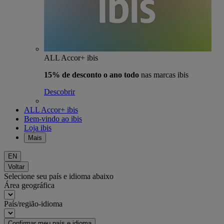
ALL Accor+ ibis
15% de desconto o ano todo
nas marcas ibis
Descobrir
ALL Accor+ ibis
Bem-vindo ao ibis
Loja ibis
Mais
EN
Voltar
Selecione seu país e idioma abaixo
Área geográfica
País/região-idioma
Confirmar meu país e idioma