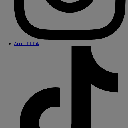
Accor TikTok