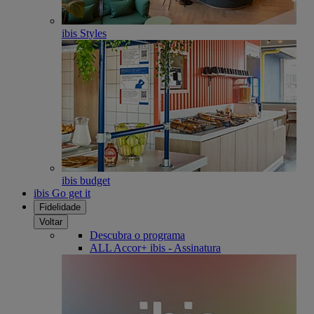
ibis Styles
ibis budget
ibis Go get it
Fidelidade
Voltar
Descubra o programa
ALL Accor+ ibis - Assinatura