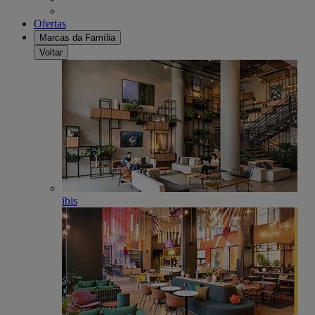
Ofertas
Marcas da Família
Voltar
ibis