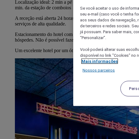
Localização ideal: 2 min a pé da paragem de autocarro e a 15
min. da estação de comboios
Se você aceitar o uso de inform
seu e-mail (caso você o tenha f
A receção está aberta 24 horas por dia com uma oferta de
aos seus dados de navegação, re
serviços de alta qualidade.
de terceiros e redes sociais. S
já possuam. Para saber mais, co
Estacionamento do hotel com lugares limitados para os
“Personalizar”.
hóspedes. Não é possível fazer reservas.
Você poderá alterar suas escolh
Um excelente hotel por um ótimo preço
disponível no link "Cookies" no 
Mais informações
Nossos parceiros
Pers