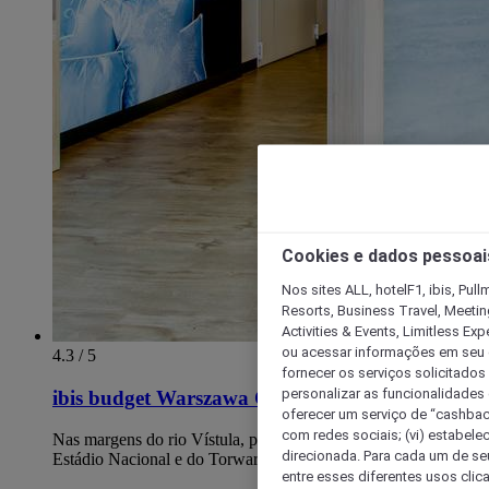
Cookies e dados pessoai
Nos sites ALL, hotelF1, ibis, Pul
Resorts, Business Travel, Meetin
Activities & Events, Limitless Ex
ou acessar informações em seu di
4.3 / 5
fornecer os serviços solicitados
personalizar as funcionalidades d
ibis budget Warszawa Centrum
oferecer um serviço de “cashback
com redes sociais; (vi) estabele
Nas margens do rio Vístula, perto do Lazienki Krolewskie, do
direcionada. Para cada um de seu
Estádio Nacional e do Torwar.
entre esses diferentes usos clic