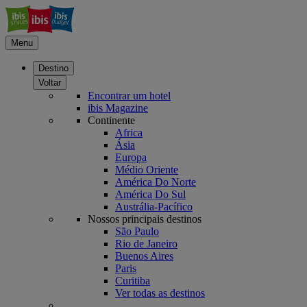
Menu
Destino
Voltar
Encontrar um hotel
ibis Magazine
Continente
Africa
Ásia
Europa
Médio Oriente
América Do Norte
América Do Sul
Austrália-Pacífico
Nossos principais destinos
São Paulo
Rio de Janeiro
Buenos Aires
Paris
Curitiba
Ver todas as destinos