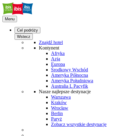
Menu
Cel podróży
Wstecz
Znajdź hotel
Kontynent
Afryka
Azja
Europa
Środkowy Wschód
Ameryka Północna
Ameryka Południowa
Australia L Pacyfik
Nasze najlepsze destynacje
Warszawa
Kraków
Wrocław
Berlin
Paryż
Zobacz wszystkie destynacje