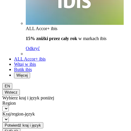
ALL Accor+ ibis
15% zniżki przez cały rok
w markach ibis
Odkryć
ALL Accor+ ibis
Witaj w ibis
Butik ibis
Więcej
EN
Wstecz
Wybierz kraj i język poniżej
Region
Kraj/region-język
Potwierdź kraj i język