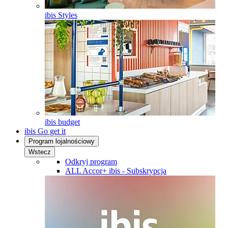
ibis Styles
ibis budget
ibis Go get it
Program lojalnościowy
Wstecz
Odkryj program
ALL Accor+ ibis - Subskrypcja