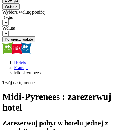
EUR
(€)
Wstecz
Wybierz walutę poniżej
Region
Waluta
Potwierdź walutę
Hotels
Francja
Midi-Pyrenees
Twój następny cel
Midi-Pyrenees : zarezerwuj
hotel
Zarezerwuj pobyt w hotelu jednej z