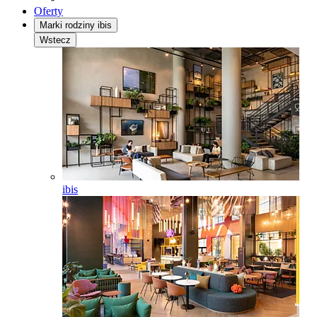
Oferty
Marki rodziny ibis
Wstecz
ibis