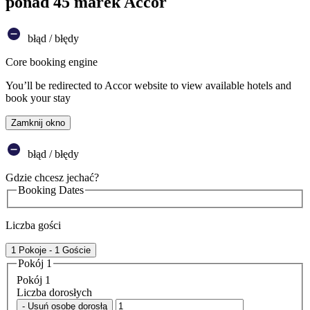
ponad 45 marek Accor
błąd / błędy
Core booking engine
You’ll be redirected to Accor website to view available hotels and
book your stay
Zamknij okno
błąd / błędy
Gdzie chcesz jechać?
Booking Dates
Liczba gości
1 Pokoje - 1 Goście
Pokój 1
Pokój 1
Liczba dorosłych
- Usuń osobę dorosłą