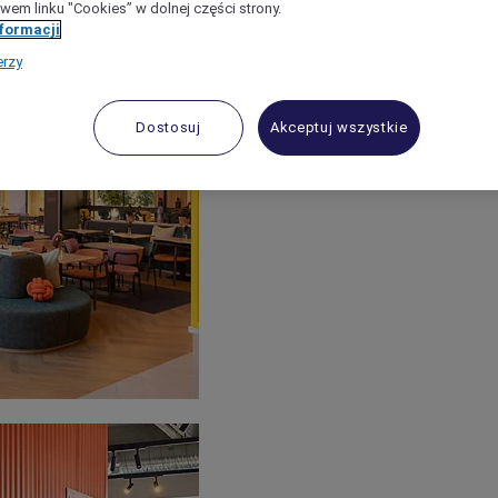
wem linku "Cookies” w dolnej części strony.
nformacji
erzy
Dostosuj
Akceptuj wszystkie