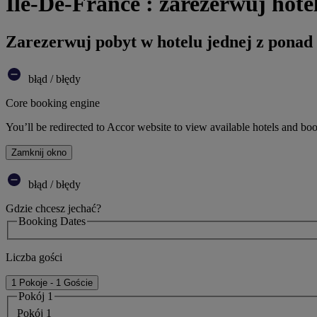
Ile-De-France : zarezerwuj hote
Zarezerwuj pobyt w hotelu jednej z ponad
błąd / błędy
Core booking engine
You’ll be redirected to Accor website to view available hotels and bo
Zamknij okno
błąd / błędy
Gdzie chcesz jechać?
Booking Dates
Liczba gości
1 Pokoje - 1 Goście
Pokój 1
Pokój 1