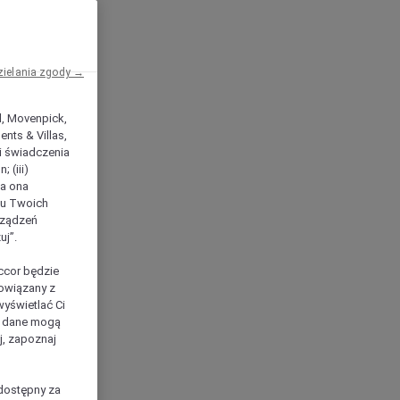
zielania zgody →
el, Movenpick,
nts & Villas,
 i świadczenia
 (iii)
ła ona
ilu Twoich
rządzeń
uj”.
ccor będzie
powiązany z
yświetlać Ci
e dane mogą
j, zapoznaj
dostępny za