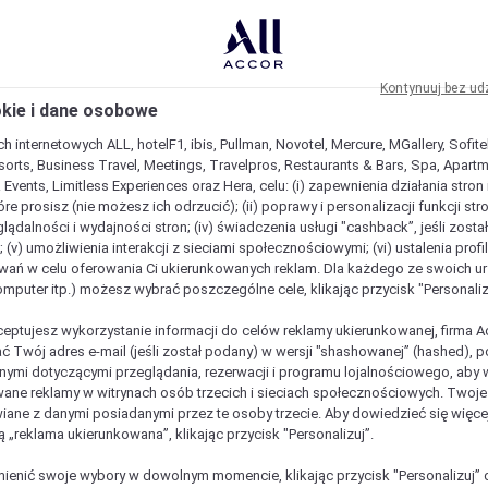
Kontynuuj bez ud
okie i dane osobowe
h internetowych ALL, hotelF1, ibis, Pullman, Novotel, Mercure, MGallery, Sofit
sorts, Business Travel, Meetings, Travelpros, Restaurants & Bars, Spa, Apartme
& Events, Limitless Experiences oraz Hera, celu: (i) zapewnienia działania stron
óre prosisz (nie możesz ich odrzucić); (ii) poprawy i personalizacji funkcji stron;
lądalności i wydajności stron; (iv) świadczenia usługi "cashback”, jeśli zosta
 (v) umożliwienia interakcji z sieciami społecznościowymi; (vi) ustalenia prof
wań w celu oferowania Ci ukierunkowanych reklam. Dla każdego ze swoich u
komputer itp.) możesz wybrać poszczególne cele, klikając przycisk "Personaliz
ceptujesz wykorzystanie informacji do celów reklamy ukierunkowanej, firma A
ć Twój adres e-mail (jeśli został podany) w wersji "shashowanej” (hashed), 
ymi dotyczącymi przeglądania, rezerwacji i programu lojalnościowego, aby w
ane reklamy w witrynach osób trzecich i sieciach społecznościowych. Twoj
iane z danymi posiadanymi przez te osoby trzecie. Aby dowiedzieć się więce
ą „reklama ukierunkowana”, klikając przycisk "Personalizuj”.
enić swoje wybory w dowolnym momencie, klikając przycisk "Personalizuj” 