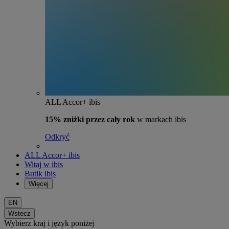
ALL Accor+ ibis
15% zniżki przez cały rok
w markach ibis
Odkryć
ALL Accor+ ibis
Witaj w ibis
Butik ibis
Więcej
EN
Wstecz
Wybierz kraj i język poniżej