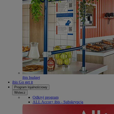
ibis budget
ibis Go get it
Program lojalnościowy
Wstecz
Odkryj program
ALL Accor+ ibis - Subskrypcja