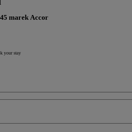
l
 45 marek Accor
ok your stay