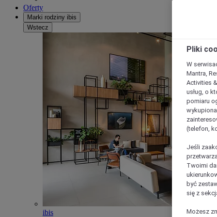
Oferty
Marki rodziny ibis
Wstecz
Pliki co
W serwisac
Mantra, Re
Activities 
usług, o kt
pomiaru og
wykupiona;
zaintereso
(telefon, 
Jeśli zaak
przetwarza
Twoimi dan
ukierunkow
być zestaw
się z sekcj
Możesz zmi
ibis