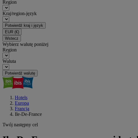
Region
Kraj/region-język
Potwierdź kraj i język
EUR
(€)
Wstecz
Wybierz walutę poniżej
Region
Waluta
Potwierdź walutę
Hotels
Europa
Francja
Ile-De-France
Twój następny cel