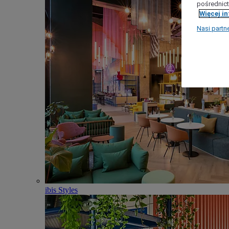
pośrednict
Więcej i
Nasi partn
ibis Styles