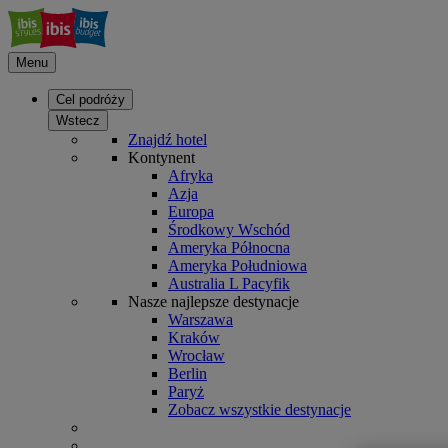
Menu
Cel podróży
Wstecz
Znajdź hotel
Kontynent
Afryka
Azja
Europa
Środkowy Wschód
Ameryka Północna
Ameryka Południowa
Australia L Pacyfik
Nasze najlepsze destynacje
Warszawa
Kraków
Wrocław
Berlin
Paryż
Zobacz wszystkie destynacje