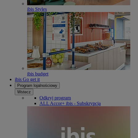
ibis Styles
ibis budget
ibis Go get it
Program lojalnościowy
Wstecz
Odkryj program
ALL Accor+ ibis - Subskrypcja