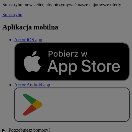
Subskrybuj newsletter, aby otrzymywać nasze najnowsze oferty
Subskrybuj
Aplikacja mobilna
Accor iOS app
Accor Android app
P
O
B
I
E
R
Z Z
Potrzebujesz pomocy?