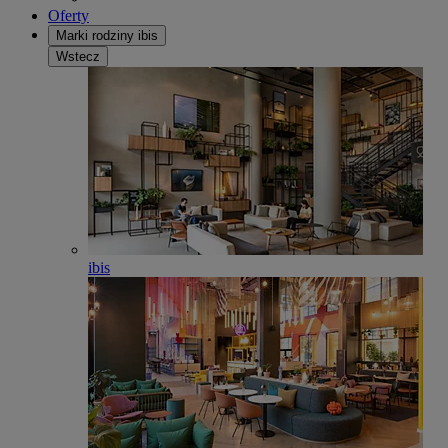
Oferty
Marki rodziny ibis
Wstecz
ibis