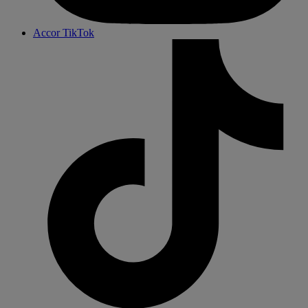
Accor TikTok