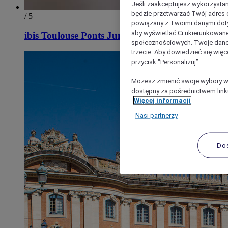
Jeśli zaakceptujesz wykorzystan
będzie przetwarzać Twój adres e-
/ 5
powiązany z Twoimi danymi doty
aby wyświetlać Ci ukierunkowane
ibis Toulouse Ponts Jumeaux
społecznościowych. Twoje dane
trzecie. Aby dowiedzieć się więc
przycisk "Personalizuj”.
Możesz zmienić swoje wybory w 
dostępny za pośrednictwem linku
Więcej informacji
Nasi partnerzy
Do