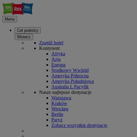
Menu
Cel podróży
Wstecz
Znajdź hotel
Kontynent
Afryka
Azja
Europa
Środkowy Wschód
Ameryka Północna
Ameryka Południowa
Australia L Pacyfik
Nasze najlepsze destynacje
Warszawa
Kraków
Wrocław
Berlin
Paryż
Zobacz wszystkie destynacje