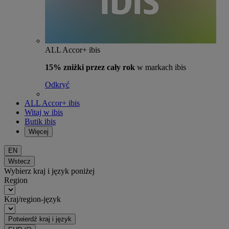
ALL Accor+ ibis
15% zniżki przez cały rok
w markach ibis
Odkryć
ALL Accor+ ibis
Witaj w ibis
Butik ibis
Więcej
EN
Wstecz
Wybierz kraj i język poniżej
Region
Kraj/region-język
Potwierdź kraj i język