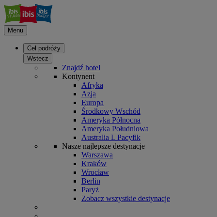
Menu
Cel podróży
Wstecz
Znajdź hotel
Kontynent
Afryka
Azja
Europa
Środkowy Wschód
Ameryka Północna
Ameryka Południowa
Australia L Pacyfik
Nasze najlepsze destynacje
Warszawa
Kraków
Wrocław
Berlin
Paryż
Zobacz wszystkie destynacje