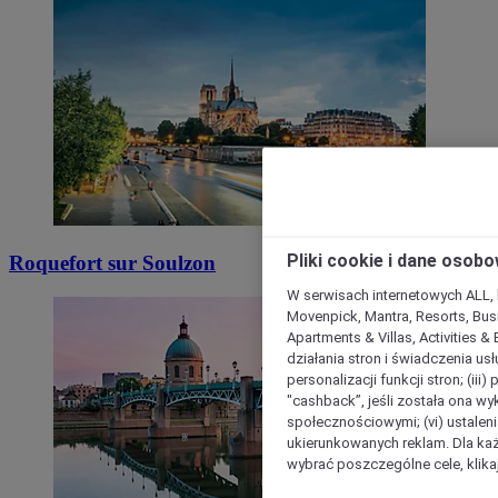
Pliki cookie i dane osob
Roquefort sur Soulzon
W serwisach internetowych ALL, ho
Movenpick, Mantra, Resorts, Busi
Apartments & Villas, Activities &
działania stron i świadczenia usł
personalizacji funkcji stron; (iii
"cashback”, jeśli została ona wyk
społecznościowymi; (vi) ustalen
ukierunkowanych reklam. Dla ka
wybrać poszczególne cele, klikaj