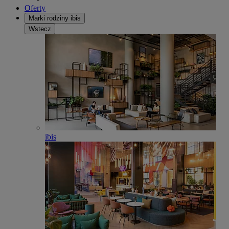
Oferty
Marki rodziny ibis
Wstecz
ibis