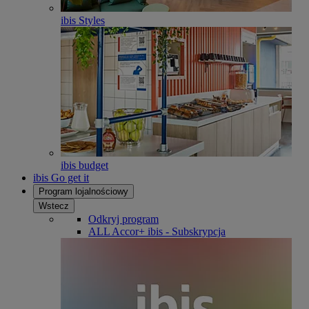
ibis Styles
ibis budget
ibis Go get it
Program lojalnościowy
Wstecz
Odkryj program
ALL Accor+ ibis - Subskrypcja