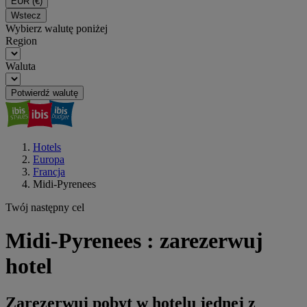
EUR
(€)
Wstecz
Wybierz walutę poniżej
Region
Waluta
Potwierdź walutę
Hotels
Europa
Francja
Midi-Pyrenees
Twój następny cel
Midi-Pyrenees : zarezerwuj
hotel
Zarezerwuj pobyt w hotelu jednej z