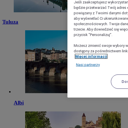
Jeśli zaakceptujesz wykorzystan
będzie przetwarzać Twój adres e-
powiązany z Twoimi danymi doty
aby wyświetlać Ci ukierunkowane
Tuluza
społecznościowych. Twoje dane
trzecie. Aby dowiedzieć się więc
przycisk "Personalizuj”.
Możesz zmienić swoje wybory w 
dostępny za pośrednictwem linku
Więcej informacji
Nasi partnerzy
Do
Albi