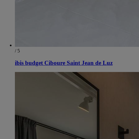
/ 5
ibis budget Ciboure Saint Jean de Luz