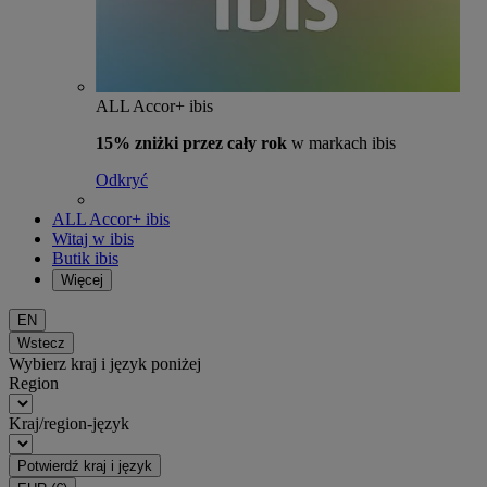
ALL Accor+ ibis
15% zniżki przez cały rok
w markach ibis
Odkryć
ALL Accor+ ibis
Witaj w ibis
Butik ibis
Więcej
EN
Wstecz
Wybierz kraj i język poniżej
Region
Kraj/region-język
Potwierdź kraj i język