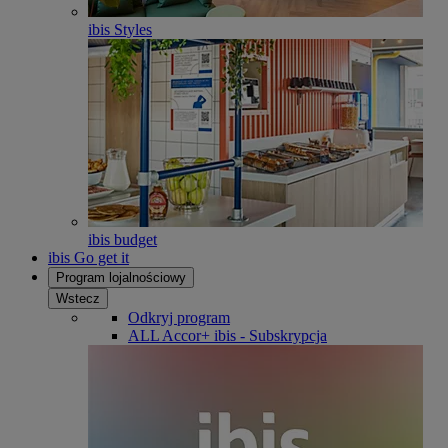
ibis Styles
ibis budget
ibis Go get it
Program lojalnościowy
Wstecz
Odkryj program
ALL Accor+ ibis - Subskrypcja