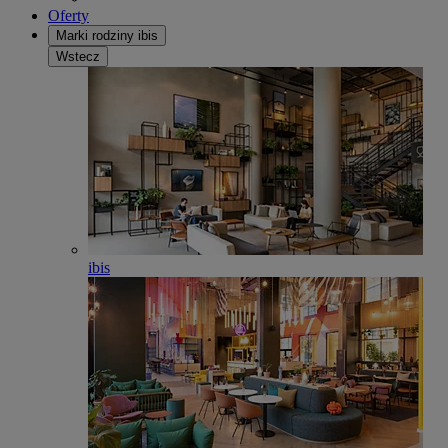
Oferty
Marki rodziny ibis
Wstecz
ibis