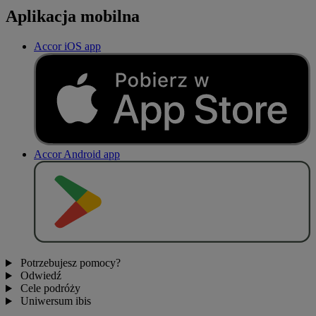
Aplikacja mobilna
Accor iOS app
Accor Android app
P
O
B
I
E
R
Z Z
Potrzebujesz pomocy?
Odwiedź
Cele podróży
Uniwersum ibis