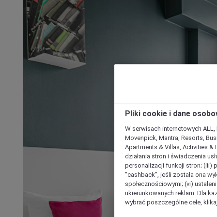
Pliki cookie i dane osob
W serwisach internetowych ALL, ho
Movenpick, Mantra, Resorts, Busi
Apartments & Villas, Activities &
działania stron i świadczenia usł
personalizacji funkcji stron; (iii
"cashback”, jeśli została ona wyk
społecznościowymi; (vi) ustalen
ukierunkowanych reklam. Dla ka
wybrać poszczególne cele, klikaj