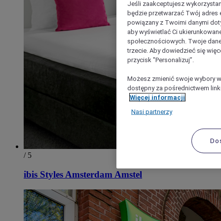
Jeśli zaakceptujesz wykorzystan
będzie przetwarzać Twój adres e-
powiązany z Twoimi danymi doty
aby wyświetlać Ci ukierunkowane
społecznościowych. Twoje dane
trzecie. Aby dowiedzieć się więc
przycisk "Personalizuj”.
Możesz zmienić swoje wybory w 
dostępny za pośrednictwem linku
Więcej informacji
Nasi partnerzy
Do
/ 5
ibis Styles Amsterdam Amstel