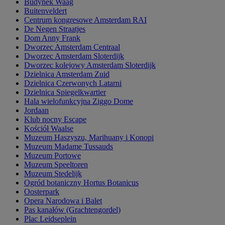
Budynek Waag
Buitenveldert
Centrum kongresowe Amsterdam RAI
De Negen Straatjes
Dom Anny Frank
Dworzec Amsterdam Centraal
Dworzec Amsterdam Sloterdijk
Dworzec kolejowy Amsterdam Sloterdijk
Dzielnica Amsterdam Zuid
Dzielnica Czerwonych Latarni
Dzielnica Spiegelkwartier
Hala wielofunkcyjna Ziggo Dome
Jordaan
Klub nocny Escape
Kościół Waalse
Muzeum Haszyszu, Marihuany i Konopi
Muzeum Madame Tussauds
Muzeum Portowe
Muzeum Speeltoren
Muzeum Stedelijk
Ogród botaniczny Hortus Botanicus
Oosterpark
Opera Narodowa i Balet
Pas kanałów (Grachtengordel)
Plac Leidseplein