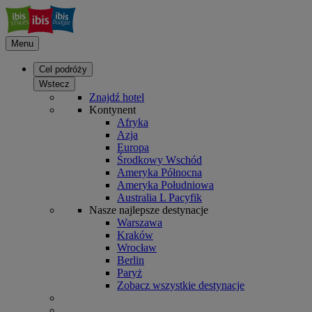
Menu
Cel podróży
Wstecz
Znajdź hotel
Kontynent
Afryka
Azja
Europa
Środkowy Wschód
Ameryka Północna
Ameryka Południowa
Australia L Pacyfik
Nasze najlepsze destynacje
Warszawa
Kraków
Wrocław
Berlin
Paryż
Zobacz wszystkie destynacje