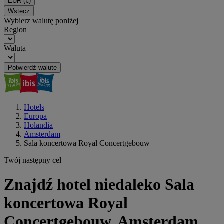
EUR
(€)
Wstecz
Wybierz walutę poniżej
Region
Waluta
Potwierdź walutę
Hotels
Europa
Holandia
Amsterdam
Sala koncertowa Royal Concertgebouw
Twój następny cel
Znajdź hotel niedaleko Sala
koncertowa Royal
Concertgebouw, Amsterdam