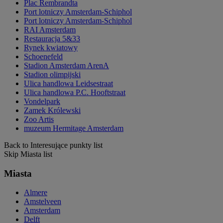
Plac Rembrandta
Port lotniczy Amsterdam-Schiphol
Port lotniczy Amsterdam-Schiphol
RAI Amsterdam
Restauracja 5&33
Rynek kwiatowy
Schoenefeld
Stadion Amsterdam ArenA
Stadion olimpijski
Ulica handlowa Leidsestraat
Ulica handlowa P.C. Hooftstraat
Vondelpark
Zamek Królewski
Zoo Artis
muzeum Hermitage Amsterdam
Back to Interesujące punkty list
Skip Miasta list
Miasta
Almere
Amstelveen
Amsterdam
Delft