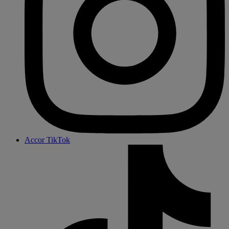
Accor TikTok