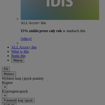
ALL Accor+ ibis
15% zniżki przez cały rok
w markach ibis
Odkryć
ALL Accor+ ibis
Witaj w ibis
Butik ibis
Więcej
EN
Wstecz
Wybierz kraj i język poniżej
Region
Kraj/region-język
Potwierdź kraj i język