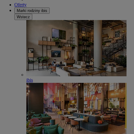
Oferty
Marki rodziny ibis
Wstecz
ibis