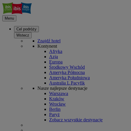
Menu
Cel podróży
Wstecz
Znajdź hotel
Kontynent
Afryka
Azja
Europa
Środkowy Wschód
Ameryka Północna
Ameryka Południowa
Australia L Pacyfik
Nasze najlepsze destynacje
Warszawa
Kraków
Wrocław
Berlin
Paryż
Zobacz wszystkie destynacje