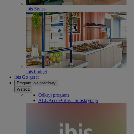
ibis Styles
ibis budget
ibis Go get it
Program lojalnościowy
Wstecz
Odkryj program
ALL Accor+ ibis - Subskrypcja