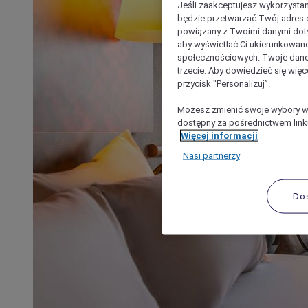
Jeśli zaakceptujesz wykorzystan
będzie przetwarzać Twój adres e-
powiązany z Twoimi danymi doty
aby wyświetlać Ci ukierunkowane
społecznościowych. Twoje dane
trzecie. Aby dowiedzieć się więc
przycisk "Personalizuj”.
Możesz zmienić swoje wybory w 
dostępny za pośrednictwem linku
Więcej informacji
Nasi partnerzy
Do