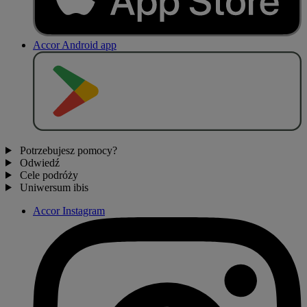
Accor Android app
P
O
B
I
E
R
Z Z
Potrzebujesz pomocy?
Odwiedź
Cele podróży
Uniwersum ibis
Accor Instagram