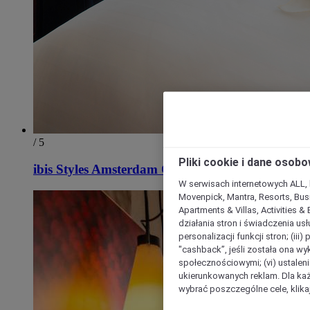
/ 5
Pliki cookie i dane osob
ibis Styles Amsterdam Central Station
W serwisach internetowych ALL, ho
Movenpick, Mantra, Resorts, Busi
Apartments & Villas, Activities &
działania stron i świadczenia usł
personalizacji funkcji stron; (iii
"cashback”, jeśli została ona wyk
społecznościowymi; (vi) ustalen
ukierunkowanych reklam. Dla ka
wybrać poszczególne cele, klikaj