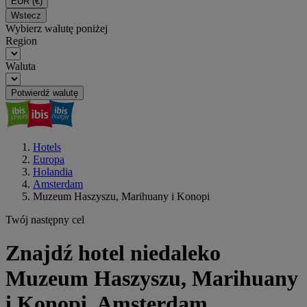
EUR
(€)
Wstecz
Wybierz walutę poniżej
Region
Waluta
Potwierdź walutę
Hotels
Europa
Holandia
Amsterdam
Muzeum Haszyszu, Marihuany i Konopi
Twój następny cel
Znajdź hotel niedaleko
Muzeum Haszyszu, Marihuany
i Konopi, Amsterdam