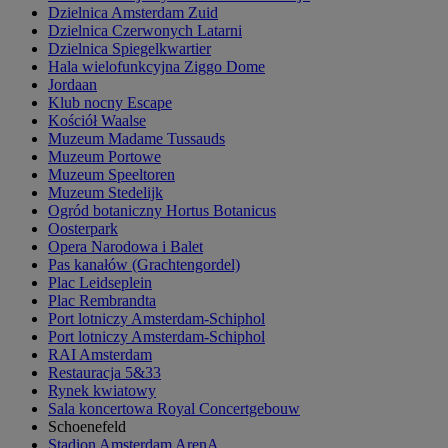
Dzielnica Amsterdam Zuid
Dzielnica Czerwonych Latarni
Dzielnica Spiegelkwartier
Hala wielofunkcyjna Ziggo Dome
Jordaan
Klub nocny Escape
Kościół Waalse
Muzeum Madame Tussauds
Muzeum Portowe
Muzeum Speeltoren
Muzeum Stedelijk
Ogród botaniczny Hortus Botanicus
Oosterpark
Opera Narodowa i Balet
Pas kanałów (Grachtengordel)
Plac Leidseplein
Plac Rembrandta
Port lotniczy Amsterdam-Schiphol
Port lotniczy Amsterdam-Schiphol
RAI Amsterdam
Restauracja 5&33
Rynek kwiatowy
Sala koncertowa Royal Concertgebouw
Schoenefeld
Stadion Amsterdam ArenA