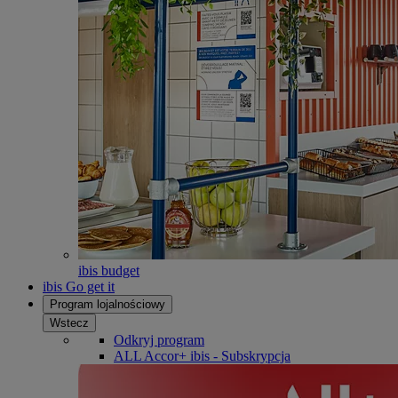
ibis budget
ibis Go get it
Program lojalnościowy
Wstecz
Odkryj program
ALL Accor+ ibis - Subskrypcja