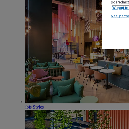
pośrednict
Więcej i
Nasi partn
ibis Styles