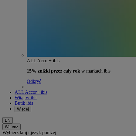
ALL Accor+ ibis
15% zniżki przez cały rok
w markach ibis
Odkryć
ALL Accor+ ibis
Witaj w ibis
Butik ibis
Więcej
EN
Wstecz
Wybierz kraj i język poniżej