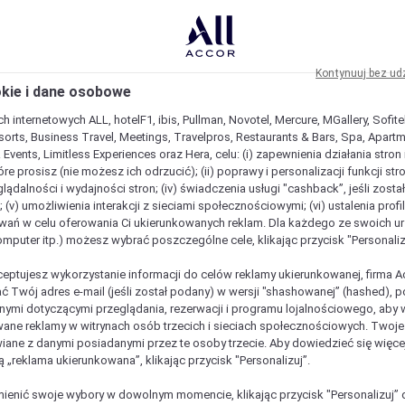
Kontynuuj bez ud
okie i dane osobowe
h internetowych ALL, hotelF1, ibis, Pullman, Novotel, Mercure, MGallery, Sofit
sorts, Business Travel, Meetings, Travelpros, Restaurants & Bars, Spa, Apartme
& Events, Limitless Experiences oraz Hera, celu: (i) zapewnienia działania stron
óre prosisz (nie możesz ich odrzucić); (ii) poprawy i personalizacji funkcji stron;
lądalności i wydajności stron; (iv) świadczenia usługi "cashback”, jeśli zosta
 (v) umożliwienia interakcji z sieciami społecznościowymi; (vi) ustalenia prof
wań w celu oferowania Ci ukierunkowanych reklam. Dla każdego ze swoich u
komputer itp.) możesz wybrać poszczególne cele, klikając przycisk "Personaliz
ceptujesz wykorzystanie informacji do celów reklamy ukierunkowanej, firma A
ć Twój adres e-mail (jeśli został podany) w wersji "shashowanej” (hashed), 
ymi dotyczącymi przeglądania, rezerwacji i programu lojalnościowego, aby w
ane reklamy w witrynach osób trzecich i sieciach społecznościowych. Twoj
iane z danymi posiadanymi przez te osoby trzecie. Aby dowiedzieć się więce
ą „reklama ukierunkowana”, klikając przycisk "Personalizuj”.
enić swoje wybory w dowolnym momencie, klikając przycisk "Personalizuj” 