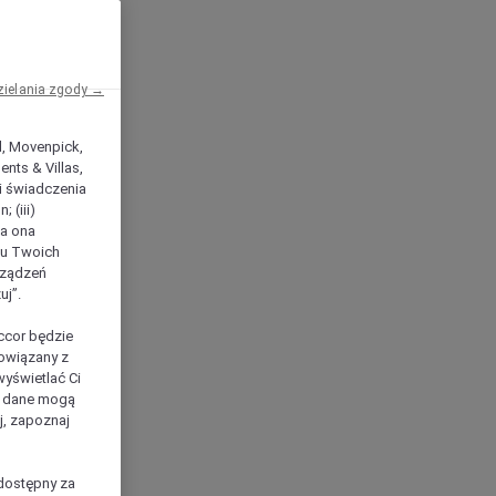
zielania zgody →
el, Movenpick,
nts & Villas,
 i świadczenia
 (iii)
ła ona
ilu Twoich
rządzeń
uj”.
ccor będzie
powiązany z
yświetlać Ci
e dane mogą
j, zapoznaj
dostępny za