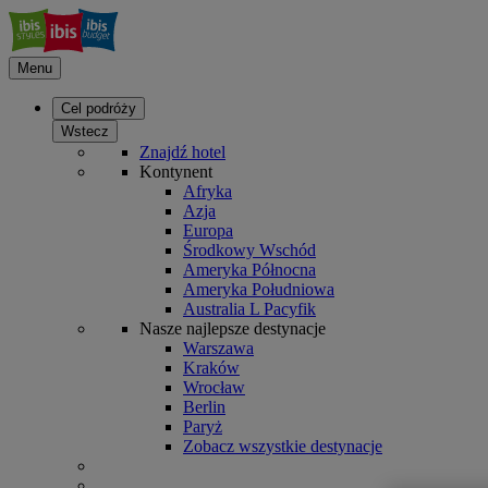
Menu
Cel podróży
Wstecz
Znajdź hotel
Kontynent
Afryka
Azja
Europa
Środkowy Wschód
Ameryka Północna
Ameryka Południowa
Australia L Pacyfik
Nasze najlepsze destynacje
Warszawa
Kraków
Wrocław
Berlin
Paryż
Zobacz wszystkie destynacje