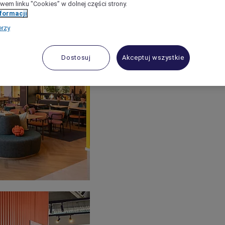
wem linku "Cookies” w dolnej części strony.
nformacji
erzy
Dostosuj
Akceptuj wszystkie