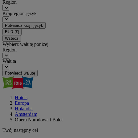
Region
Kraj/region-język
Potwierdź kraj i język
EUR
(€)
Wstecz
Wybierz walutę poniżej
Region
Waluta
Potwierdź walutę
Hotels
Europa
Holandia
Amsterdam
Opera Narodowa i Balet
Twój następny cel