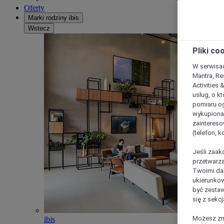
Oferty
Marki rodziny ibis
Wstecz
Pliki co
W serwisac
Mantra, Re
Activities 
usług, o kt
pomiaru og
wykupiona;
zaintereso
(telefon, 
Jeśli zaak
przetwarza
Twoimi dan
ukierunkow
być zestaw
się z sekcj
Możesz zmi
ibis