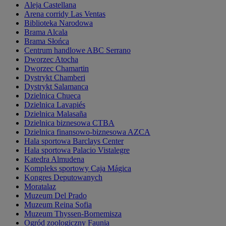
Aleja Castellana
Arena corridy Las Ventas
Biblioteka Narodowa
Brama Alcala
Brama Słońca
Centrum handlowe ABC Serrano
Dworzec Atocha
Dworzec Chamartin
Dystrykt Chamberi
Dystrykt Salamanca
Dzielnica Chueca
Dzielnica Lavapiés
Dzielnica Malasaña
Dzielnica biznesowa CTBA
Dzielnica finansowo-biznesowa AZCA
Hala sportowa Barclays Center
Hala sportowa Palacio Vistalegre
Katedra Almudena
Kompleks sportowy Caja Mágica
Kongres Deputowanych
Moratalaz
Muzeum Del Prado
Muzeum Reina Sofia
Muzeum Thyssen-Bornemisza
Ogród zoologiczny Faunia