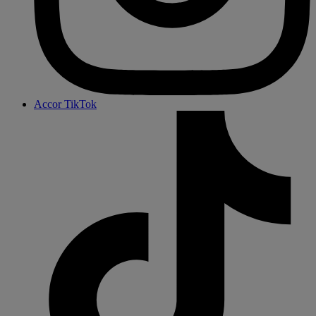
Accor TikTok