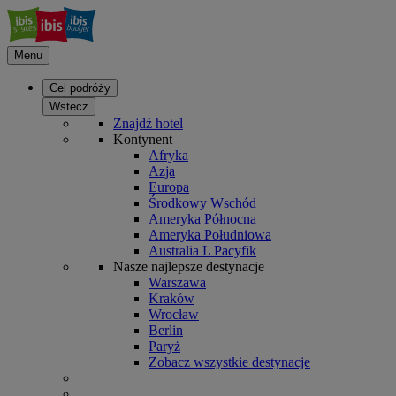
Menu
Cel podróży
Wstecz
Znajdź hotel
Kontynent
Afryka
Azja
Europa
Środkowy Wschód
Ameryka Północna
Ameryka Południowa
Australia L Pacyfik
Nasze najlepsze destynacje
Warszawa
Kraków
Wrocław
Berlin
Paryż
Zobacz wszystkie destynacje