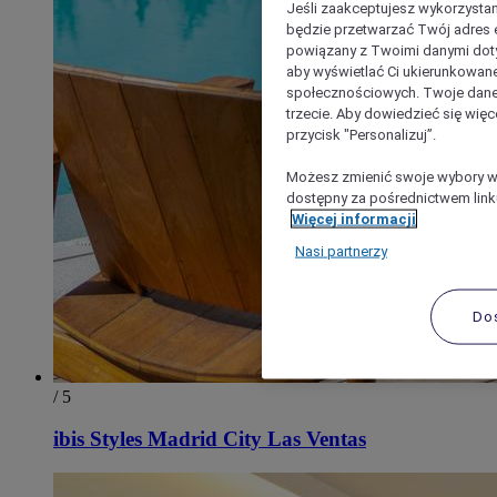
Jeśli zaakceptujesz wykorzystan
będzie przetwarzać Twój adres e-
powiązany z Twoimi danymi doty
aby wyświetlać Ci ukierunkowane
społecznościowych. Twoje dane
trzecie. Aby dowiedzieć się więc
przycisk "Personalizuj”.
Możesz zmienić swoje wybory w 
dostępny za pośrednictwem linku
Więcej informacji
Nasi partnerzy
Do
/ 5
ibis Styles Madrid City Las Ventas