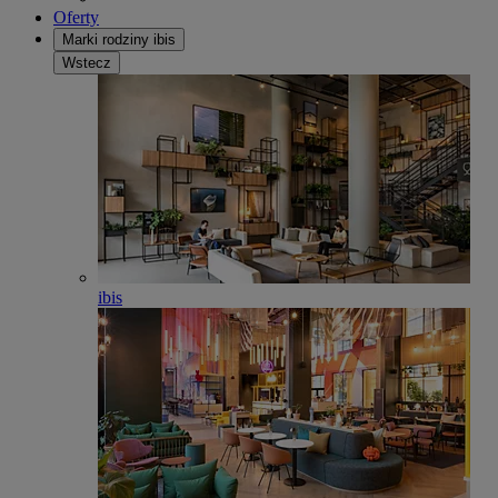
Oferty
Marki rodziny ibis
Wstecz
ibis