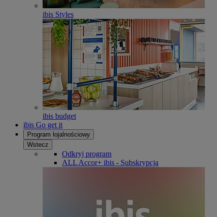
ibis Styles
ibis budget
ibis Go get it
Program lojalnościowy
Wstecz
Odkryj program
ALL Accor+ ibis - Subskrypcja