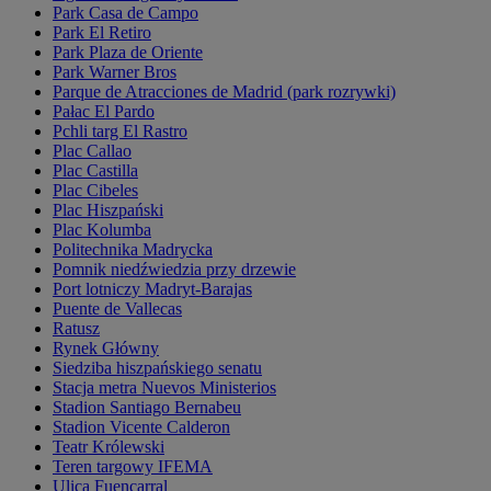
Park Casa de Campo
Park El Retiro
Park Plaza de Oriente
Park Warner Bros
Parque de Atracciones de Madrid (park rozrywki)
Pałac El Pardo
Pchli targ El Rastro
Plac Callao
Plac Castilla
Plac Cibeles
Plac Hiszpański
Plac Kolumba
Politechnika Madrycka
Pomnik niedźwiedzia przy drzewie
Port lotniczy Madryt-Barajas
Puente de Vallecas
Ratusz
Rynek Główny
Siedziba hiszpańskiego senatu
Stacja metra Nuevos Ministerios
Stadion Santiago Bernabeu
Stadion Vicente Calderon
Teatr Królewski
Teren targowy IFEMA
Ulica Fuencarral