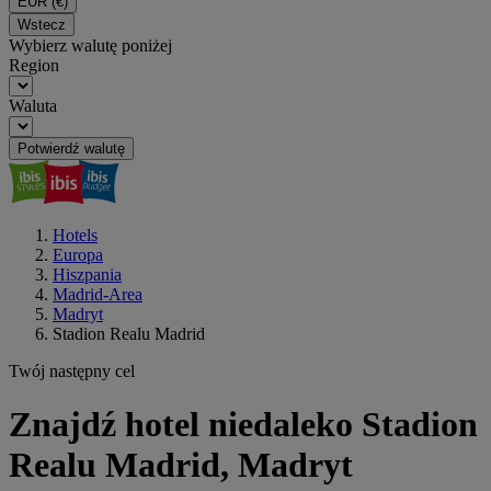
EUR
(€)
Wstecz
Wybierz walutę poniżej
Region
Waluta
Potwierdź walutę
Hotels
Europa
Hiszpania
Madrid-Area
Madryt
Stadion Realu Madrid
Twój następny cel
Znajdź hotel niedaleko Stadion
Realu Madrid, Madryt