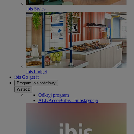
ibis Styles
ibis budget
ibis Go get it
Program lojalnościowy
Wstecz
Odkryj program
ALL Accor+ ibis - Subskrypcja