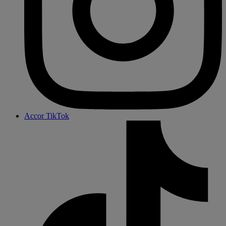
Accor TikTok