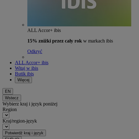
ALL Accor+ ibis
15% zniżki przez cały rok
w markach ibis
Odkryć
ALL Accor+ ibis
Witaj w ibis
Butik ibis
Więcej
EN
Wstecz
Wybierz kraj i język poniżej
Region
Kraj/region-język
Potwierdź kraj i język