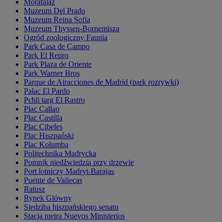
Moratalaz
Muzeum Del Prado
Muzeum Reina Sofia
Muzeum Thyssen-Bornemisza
Ogród zoologiczny Faunia
Park Casa de Campo
Park El Retiro
Park Plaza de Oriente
Park Warner Bros
Parque de Atracciones de Madrid (park rozrywki)
Pałac El Pardo
Pchli targ El Rastro
Plac Callao
Plac Castilla
Plac Cibeles
Plac Hiszpański
Plac Kolumba
Politechnika Madrycka
Pomnik niedźwiedzia przy drzewie
Port lotniczy Madryt-Barajas
Puente de Vallecas
Ratusz
Rynek Główny
Siedziba hiszpańskiego senatu
Stacja metra Nuevos Ministerios