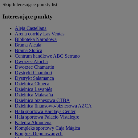
Skip Interesujące punkty list
Interesujące punkty
Aleja Castellana
Arena corridy Las Ventas
Biblioteka Narodowa
Brama Alcala
Brama Słońca
Centrum handlowe ABC Serrano
Dworzec Atocha
Dworzec Chamartin
Dystrykt Chamberi
Dystrykt Salamanca
Dzielnica Chueca
Dzielnica Lavapiés
Dzielnica Malasaña
Dzielnica biznesowa CTBA
Dzielnica finansowo-biznesowa AZCA
Hala sportowa Barclays Center
Hala sportowa Palacio Vistalegre
Katedra Almudena
Kompleks sportowy Caja Mágica
Kongres Deputowanych