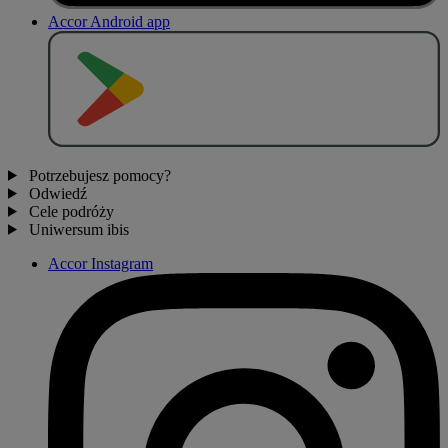
Accor Android app
P
O
B
I
E
R
Z Z
Potrzebujesz pomocy?
Odwiedź
Cele podróży
Uniwersum ibis
Accor Instagram