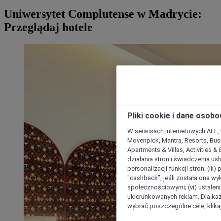
Uniwersytet Complutense w Madrycie:
Przeglądaj hotele
Pliki cookie i dane osob
W serwisach internetowych ALL, ho
Movenpick, Mantra, Resorts, Busi
Apartments & Villas, Activities &
działania stron i świadczenia usł
personalizacji funkcji stron; (iii
"cashback”, jeśli została ona wyk
społecznościowymi; (vi) ustalen
ukierunkowanych reklam. Dla ka
wybrać poszczególne cele, klikaj