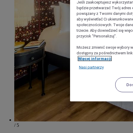
Jeśli zaakceptujesz wykorzystan
będzie przetwarzać Twój adres e-
powiązany z Twoimi danymi doty
aby wyświetlać Ci ukierunkowane
społecznościowych. Twoje dane
trzecie. Aby dowiedzieć się więc
przycisk "Personalizuj”.
Możesz zmienić swoje wybory w 
dostępny za pośrednictwem linku
Więcej informacji
Nasi partnerzy
Do
/ 5