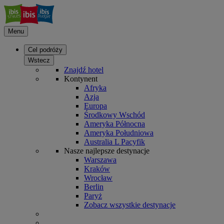
Menu
Cel podróży
Wstecz
Znajdź hotel
Kontynent
Afryka
Azja
Europa
Środkowy Wschód
Ameryka Północna
Ameryka Południowa
Australia L Pacyfik
Nasze najlepsze destynacje
Warszawa
Kraków
Wrocław
Berlin
Paryż
Zobacz wszystkie destynacje