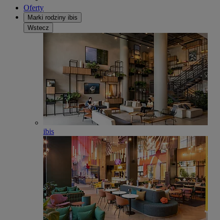
Oferty
Marki rodziny ibis
Wstecz
ibis