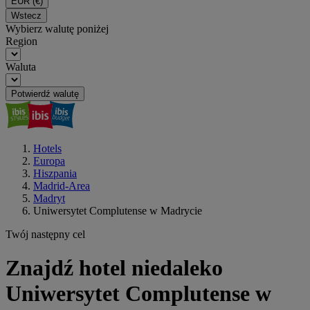
EUR
(€)
Wstecz
Wybierz walutę poniżej
Region
Waluta
Potwierdź walutę
Hotels
Europa
Hiszpania
Madrid-Area
Madryt
Uniwersytet Complutense w Madrycie
Twój następny cel
Znajdź hotel niedaleko
Uniwersytet Complutense w