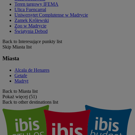
Teren targowy IFEMA
Ulica Fuencarral
Uniwersytet Complutense w Madrycie
Zamek Królewski
Zoo w Madrycie
Świątynia Debod
Back to Interesujące punkty list
Skip Miasta list
Miasta
Alcala de Henares
Getafe
Madryt
Back to Miasta list
Pokaż więcej (51)
Back to other destinations list