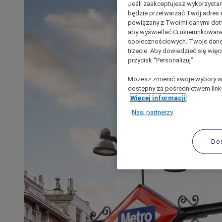
Jeśli zaakceptujesz wykorzystan
będzie przetwarzać Twój adres e-
powiązany z Twoimi danymi doty
aby wyświetlać Ci ukierunkowane
społecznościowych. Twoje dane
trzecie. Aby dowiedzieć się więc
przycisk "Personalizuj”.
Możesz zmienić swoje wybory w 
dostępny za pośrednictwem linku
Więcej informacji
Nasi partnerzy
Do