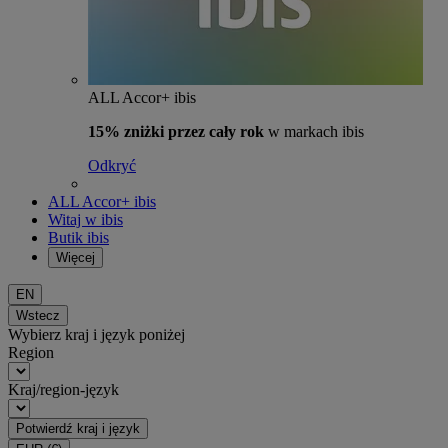
ALL Accor+ ibis
15% zniżki przez cały rok
w markach ibis
Odkryć
ALL Accor+ ibis
Witaj w ibis
Butik ibis
Więcej
EN
Wstecz
Wybierz kraj i język poniżej
Region
Kraj/region-język
Potwierdź kraj i język