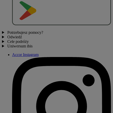
P
O
B
I
E
R
Z Z
Potrzebujesz pomocy?
Odwiedź
Cele podróży
Uniwersum ibis
Accor Instagram