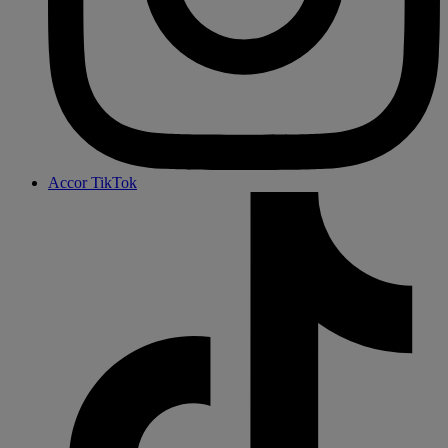
Accor TikTok