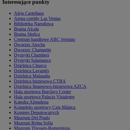
Interesujące punkty
Aleja Castellana
Arena corridy Las Ventas
Biblioteka Narodowa
Brama Alcala
Brama Słońca
Centrum handlowe ABC Serrano
Dworzec Atocha
Dworzec Chamartin
Dystrykt Chamberi
Dystrykt Salamanca
Dzielnica Chueca
Dzielnica Lavapiés
Dzielnica Malasaña
Dzielnica biznesowa CTBA
Dzielnica finansowo-biznesowa AZCA
Hala sportowa Barclays Center
Hala sportowa Palacio Vistalegre
Katedra Almudena
Kompleks sportowy Caja Mágica
Kongres Deputowanych
Muzeum Del Prado
Muzeum Reina Sofia
Muzeum Thyssen-Bornemisza