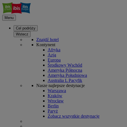
Menu
Cel podróży
Wstecz
Znajdź hotel
Kontynent
Afryka
Azja
Europa
Środkowy Wschód
Ameryka Północna
Ameryka Południowa
Australia L Pacyfik
Nasze najlepsze destynacje
Warszawa
Kraków
Wrocław
Berlin
Paryż
Zobacz wszystkie destynacje