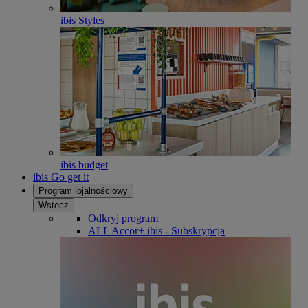
ibis Styles
ibis budget
ibis Go get it
Program lojalnościowy
Wstecz
Odkryj program
ALL Accor+ ibis - Subskrypcja