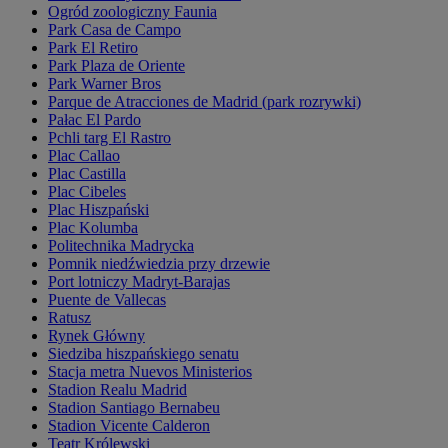
Ogród zoologiczny Faunia
Park Casa de Campo
Park El Retiro
Park Plaza de Oriente
Park Warner Bros
Parque de Atracciones de Madrid (park rozrywki)
Pałac El Pardo
Pchli targ El Rastro
Plac Callao
Plac Castilla
Plac Cibeles
Plac Hiszpański
Plac Kolumba
Politechnika Madrycka
Pomnik niedźwiedzia przy drzewie
Port lotniczy Madryt-Barajas
Puente de Vallecas
Ratusz
Rynek Główny
Siedziba hiszpańskiego senatu
Stacja metra Nuevos Ministerios
Stadion Realu Madrid
Stadion Santiago Bernabeu
Stadion Vicente Calderon
Teatr Królewski