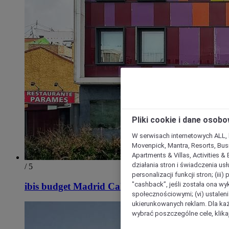
Pliki cookie i dane osob
W serwisach internetowych ALL, ho
Movenpick, Mantra, Resorts, Busi
Apartments & Villas, Activities &
działania stron i świadczenia usł
/ 5
personalizacji funkcji stron; (iii
"cashback”, jeśli została ona wyk
ibis budget Madrid Calle 30
społecznościowymi; (vi) ustalen
ukierunkowanych reklam. Dla ka
wybrać poszczególne cele, klikaj