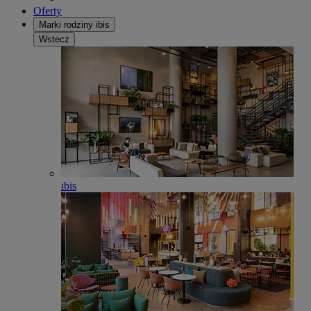
Oferty
Marki rodziny ibis
Wstecz
ibis