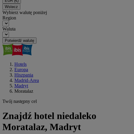
EUR
(€)
Wstecz
Wybierz walutę poniżej
Region
Waluta
Potwierdź walutę
Hotels
Europa
Hiszpania
Madrid-Area
Madryt
Moratalaz
Twój następny cel
Znajdź hotel niedaleko
Moratalaz, Madryt