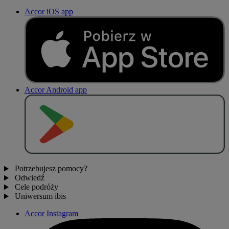
Accor iOS app
Accor Android app
P
O
B
I
E
R
Z Z
Potrzebujesz pomocy?
Odwiedź
Cele podróży
Uniwersum ibis
Accor Instagram