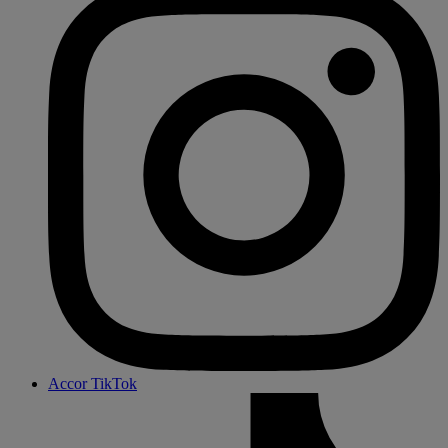
Accor TikTok