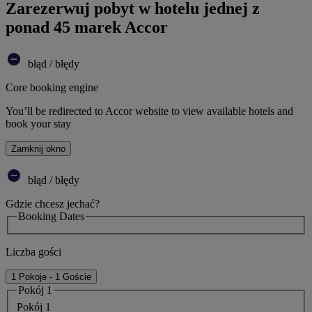
Zarezerwuj pobyt w hotelu jednej z
ponad 45 marek Accor
błąd / błędy
Core booking engine
You’ll be redirected to Accor website to view available hotels and
book your stay
Zamknij okno
błąd / błędy
Gdzie chcesz jechać?
Booking Dates
Liczba gości
1 Pokoje - 1 Goście
Pokój 1
Pokój 1