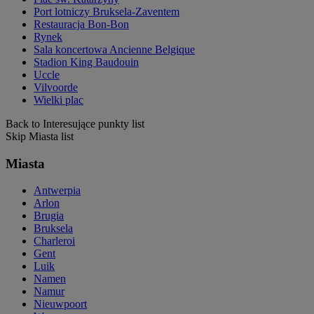
Port lotniczy Bruksela-Zaventem
Restauracja Bon-Bon
Rynek
Sala koncertowa Ancienne Belgique
Stadion King Baudouin
Uccle
Vilvoorde
Wielki plac
Back to Interesujące punkty list
Skip Miasta list
Miasta
Antwerpia
Arlon
Brugia
Bruksela
Charleroi
Gent
Luik
Namen
Namur
Nieuwpoort