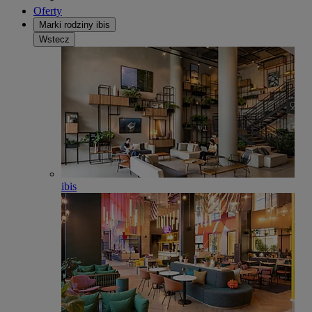
Oferty
Marki rodziny ibis
Wstecz
ibis