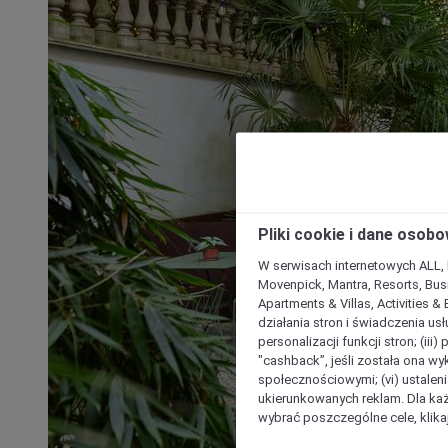
Pliki cookie i dane osob
W serwisach internetowych ALL, ho
Movenpick, Mantra, Resorts, Busi
Apartments & Villas, Activities &
działania stron i świadczenia usł
personalizacji funkcji stron; (iii
"cashback”, jeśli została ona wyk
społecznościowymi; (vi) ustalen
ukierunkowanych reklam. Dla ka
wybrać poszczególne cele, klikaj