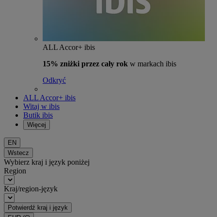
ALL Accor+ ibis
15% zniżki przez cały rok
w markach ibis
Odkryć
ALL Accor+ ibis
Witaj w ibis
Butik ibis
Więcej
EN
Wstecz
Wybierz kraj i język poniżej
Region
Kraj/region-język
Potwierdź kraj i język