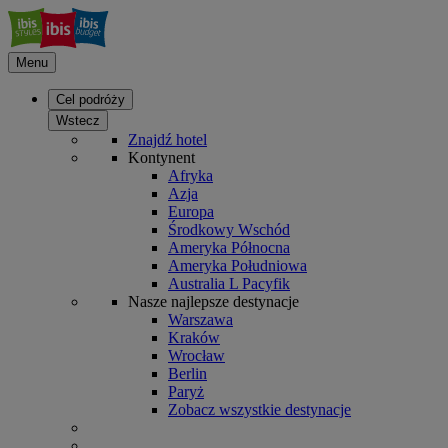
Menu
Cel podróży
Wstecz
Znajdź hotel
Kontynent
Afryka
Azja
Europa
Środkowy Wschód
Ameryka Północna
Ameryka Południowa
Australia L Pacyfik
Nasze najlepsze destynacje
Warszawa
Kraków
Wrocław
Berlin
Paryż
Zobacz wszystkie destynacje