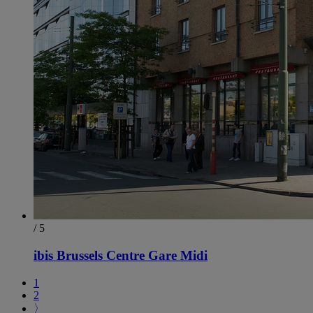
/ 5
ibis Brussels Centre Gare Midi
1
2
〉