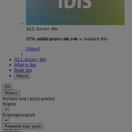
ALL Accor+ ibis
15% zniżki przez cały rok
w markach ibis
Odkryć
ALL Accor+ ibis
Witaj w ibis
Butik ibis
Więcej
EN
Wstecz
Wybierz kraj i język poniżej
Region
Kraj/region-język
Potwierdź kraj i język