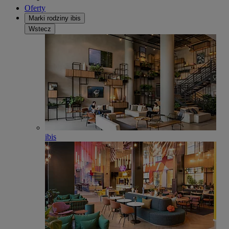
Oferty
Marki rodziny ibis
Wstecz
ibis