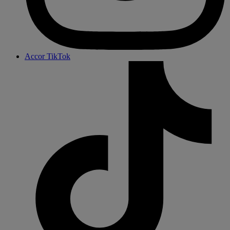
Accor TikTok