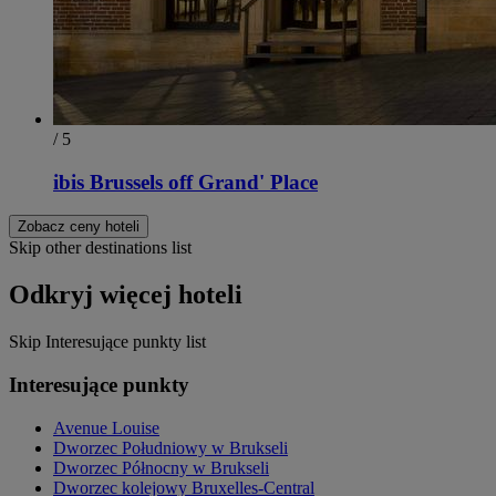
/ 5
ibis Brussels off Grand' Place
Zobacz ceny hoteli
Skip other destinations list
Odkryj więcej hoteli
Skip Interesujące punkty list
Interesujące punkty
Avenue Louise
Dworzec Południowy w Brukseli
Dworzec Północny w Brukseli
Dworzec kolejowy Bruxelles-Central