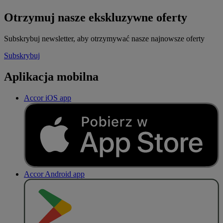
Otrzymuj nasze ekskluzywne oferty
Subskrybuj newsletter, aby otrzymywać nasze najnowsze oferty
Subskrybuj
Aplikacja mobilna
Accor iOS app
Accor Android app
P
O
B
I
E
R
Z Z