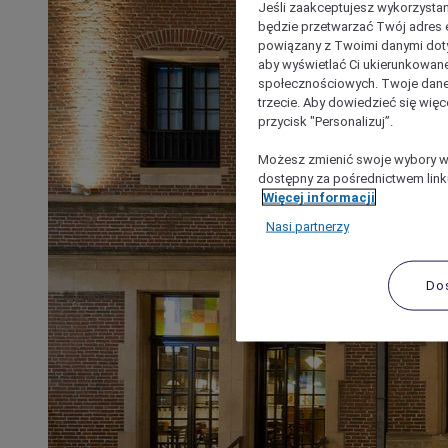
Jeśli zaakceptujesz wykorzystan
będzie przetwarzać Twój adres e-
powiązany z Twoimi danymi doty
aby wyświetlać Ci ukierunkowane
społecznościowych. Twoje dane
trzecie. Aby dowiedzieć się więc
przycisk "Personalizuj”.
Możesz zmienić swoje wybory w 
dostępny za pośrednictwem linku
Więcej informacji
Nasi partnerzy
Do