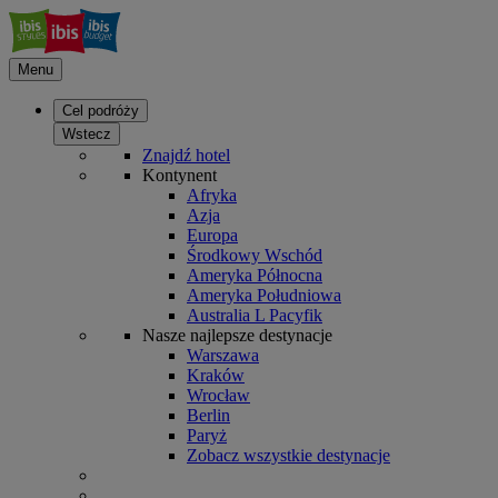
Menu
Cel podróży
Wstecz
Znajdź hotel
Kontynent
Afryka
Azja
Europa
Środkowy Wschód
Ameryka Północna
Ameryka Południowa
Australia L Pacyfik
Nasze najlepsze destynacje
Warszawa
Kraków
Wrocław
Berlin
Paryż
Zobacz wszystkie destynacje