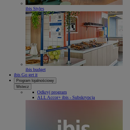
ibis Styles
ibis budget
ibis Go get it
Program lojalnościowy
Wstecz
Odkryj program
ALL Accor+ ibis - Subskrypcja