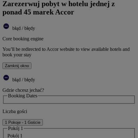
Zarezerwuj pobyt w hotelu jednej z
ponad 45 marek Accor
błąd / błędy
Core booking engine
You’ll be redirected to Accor website to view available hotels and
book your stay
Zamknij okno
błąd / błędy
Gdzie chcesz jechać?
Booking Dates
Liczba gości
1 Pokoje - 1 Goście
Pokój 1
Pokój 1