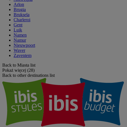
Arlon
Brugia
Bruksela
Charleroi
Gent
Luik
Namen
Namur
Nieuwpoort
Waver
Zaventem
Back to Miasta list
Pokaż więcej (28)
Back to other destinations list