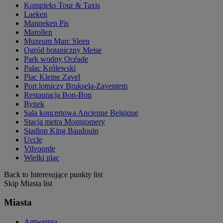
Kompleks Tour & Taxis
Laeken
Manneken Pis
Marollen
Muzeum Marc Sleen
Ogród botaniczny Meise
Park wodny Océade
Pałac Królewski
Plac Kleine Zavel
Port lotniczy Bruksela-Zaventem
Restauracja Bon-Bon
Rynek
Sala koncertowa Ancienne Belgique
Stacja metra Montgomery
Stadion King Baudouin
Uccle
Vilvoorde
Wielki plac
Back to Interesujące punkty list
Skip Miasta list
Miasta
Antwerpia