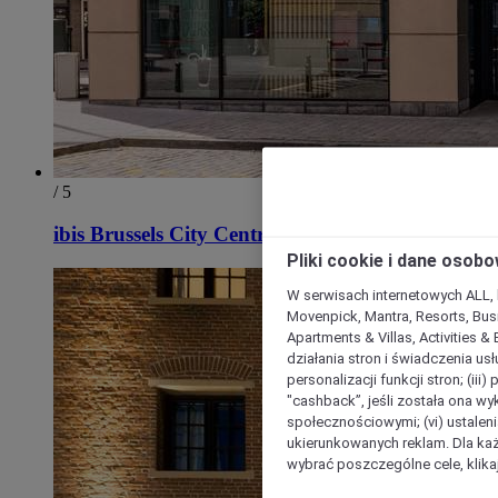
/ 5
ibis Brussels City Centre
Pliki cookie i dane osob
W serwisach internetowych ALL, ho
Movenpick, Mantra, Resorts, Busi
Apartments & Villas, Activities &
działania stron i świadczenia usł
personalizacji funkcji stron; (iii
"cashback”, jeśli została ona wyk
społecznościowymi; (vi) ustalen
ukierunkowanych reklam. Dla ka
wybrać poszczególne cele, klikaj